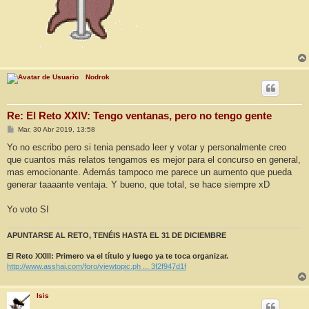
Nodrok
Re: El Reto XXIV: Tengo ventanas, pero no tengo gente
M
Mar, 30 Abr 2019, 13:58
e
n
Yo no escribo pero si tenia pensado leer y votar y personalmente creo
s
que cuantos más relatos tengamos es mejor para el concurso en general,
a
j
mas emocionante. Además tampoco me parece un aumento que pueda
e
generar taaaante ventaja. Y bueno, que total, se hace siempre xD
Yo voto SI
APUNTARSE AL RETO, TENÉIS HASTA EL 31 DE DICIEMBRE
El Reto XXIII: Primero va el título y luego ya te toca organizar.
http://www.asshai.com/foro/viewtopic.ph ... 3f2f947d1f
Isis