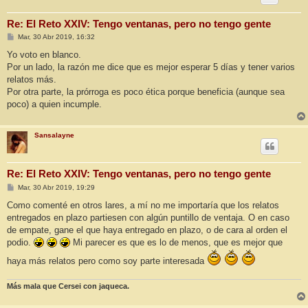
Re: El Reto XXIV: Tengo ventanas, pero no tengo gente
M
Mar, 30 Abr 2019, 16:32
e
n
Yo voto en blanco.
s
Por un lado, la razón me dice que es mejor esperar 5 días y tener varios
a
j
relatos más.
e
Por otra parte, la prórroga es poco ética porque beneficia (aunque sea
poco) a quien incumple.
Sansalayne
Re: El Reto XXIV: Tengo ventanas, pero no tengo gente
M
Mar, 30 Abr 2019, 19:29
e
n
Como comenté en otros lares, a mí no me importaría que los relatos
s
entregados en plazo partiesen con algún puntillo de ventaja. O en caso
a
j
de empate, gane el que haya entregado en plazo, o de cara al orden el
e
podio.
Mi parecer es que es lo de menos, que es mejor que
haya más relatos pero como soy parte interesada
Más mala que Cersei con jaqueca.