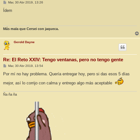
M
Mar, 30 Abr 2019, 13:26
e
n
Ídem
s
a
j
e
Más mala que Cersei con jaqueca.
Gerold Dayne
Re: El Reto XXIV: Tengo ventanas, pero no tengo gente
M
Mar, 30 Abr 2019, 13:54
e
n
Por mí no hay problema. Quería entregar hoy, pero si das esos 5 días
s
a
mejor, así lo corrijo con calma y entrego algo más aceptable
j
e
Ña ña ña