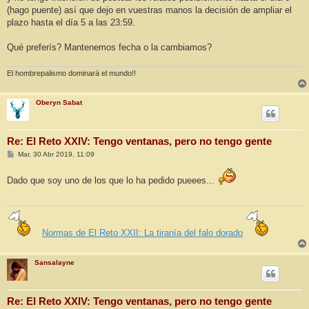
(hago puente) así que dejo en vuestras manos la decisión de ampliar el
plazo hasta el día 5 a las 23:59.
Qué preferís? Mantenemos fecha o la cambiamos?
El hombrepalismo dominará el mundo!!
Oberyn Sabat
Re: El Reto XXIV: Tengo ventanas, pero no tengo gente
M
Mar, 30 Abr 2019, 11:09
e
n
s
Dado que soy uno de los que lo ha pedido pueees...
a
j
e
Normas de El Reto XXII: La tiranía del falo dorado
Sansalayne
Re: El Reto XXIV: Tengo ventanas, pero no tengo gente