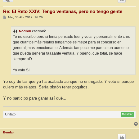
Re: El Reto XXIV: Tengo ventanas, pero no tengo gente
M
Mar, 30 Abr 2019, 16:26
e
n
s
Nodrok
escribió:
↑
a
j
Yo no escribo pero si tenia pensado leer y votar y personalmente creo
e
que cuantos más relatos tengamos es mejor para el concurso en
general, mas emocionante. Además tampoco me parece un aumento
que pueda generar taaaante ventaja. Y bueno, que total, se hace
siempre xD
Yo voto SI
Yo soy de las que ya ha acabado aunque no entregado. Y voto si porque
quiero más relatos. Sería tristón tener poquitos.
Y no participo para ganar así qué...
Unitato
Mostrar
Bendar