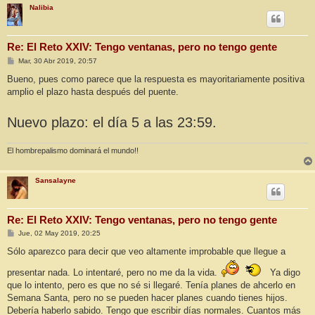
Nalibia
Re: El Reto XXIV: Tengo ventanas, pero no tengo gente
M
Mar, 30 Abr 2019, 20:57
e
n
Bueno, pues como parece que la respuesta es mayoritariamente positiva
s
amplio el plazo hasta después del puente.
a
j
e
Nuevo plazo: el día 5 a las 23:59.
El hombrepalismo dominará el mundo!!
Sansalayne
Re: El Reto XXIV: Tengo ventanas, pero no tengo gente
M
Jue, 02 May 2019, 20:25
e
n
Sólo aparezco para decir que veo altamente improbable que llegue a
s
a
presentar nada. Lo intentaré, pero no me da la vida.
Ya digo
j
e
que lo intento, pero es que no sé si llegaré. Tenía planes de ahcerlo en
Semana Santa, pero no se pueden hacer planes cuando tienes hijos.
Debería haberlo sabido. Tengo que escribir días normales. Cuantos más