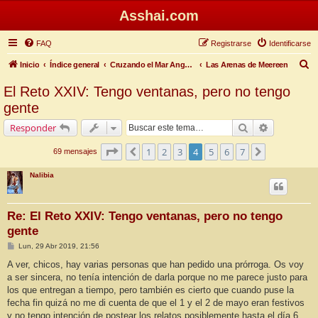
Asshai.com
FAQ
Registrarse
Identificarse
B
Inicio
Índice general
Cruzando el Mar Angosto
Las Arenas de Meereen
u
El Reto XXIV: Tengo ventanas, pero no tengo
s
gente
c
Buscar
Búsqueda 
Responder
a
Página
4
de
7
r
1
2
3
4
5
6
7
Anterior
Siguiente
69 mensajes
Nalibia
Re: El Reto XXIV: Tengo ventanas, pero no tengo
gente
M
Lun, 29 Abr 2019, 21:56
e
n
A ver, chicos, hay varias personas que han pedido una prórroga. Os voy
s
a ser sincera, no tenía intención de darla porque no me parece justo para
a
j
los que entregan a tiempo, pero también es cierto que cuando puse la
e
fecha fin quizá no me di cuenta de que el 1 y el 2 de mayo eran festivos
y no tengo intención de postear los relatos posiblemente hasta el día 6