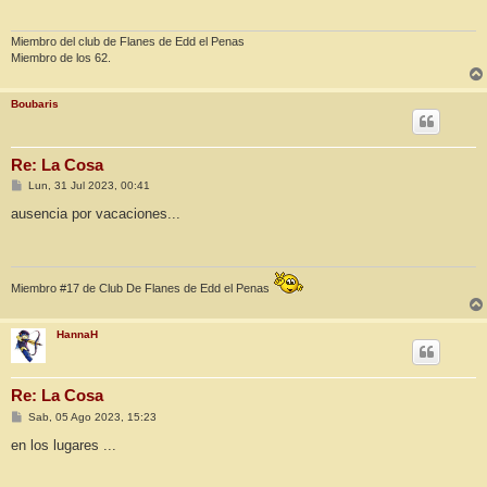
a
j
e
Miembro del club de Flanes de Edd el Penas
Miembro de los 62.
Boubaris
Re: La Cosa
M
Lun, 31 Jul 2023, 00:41
e
n
ausencia por vacaciones...
s
a
j
e
Miembro #17 de Club De Flanes de Edd el Penas
HannaH
Re: La Cosa
M
Sab, 05 Ago 2023, 15:23
e
n
en los lugares ...
s
a
j