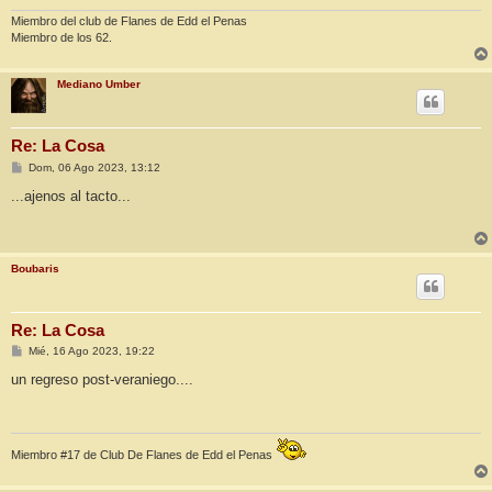
e
Miembro del club de Flanes de Edd el Penas
Miembro de los 62.
Mediano Umber
Re: La Cosa
M
Dom, 06 Ago 2023, 13:12
e
n
...ajenos al tacto...
s
a
j
e
Boubaris
Re: La Cosa
M
Mié, 16 Ago 2023, 19:22
e
n
un regreso post-veraniego....
s
a
j
e
Miembro #17 de Club De Flanes de Edd el Penas