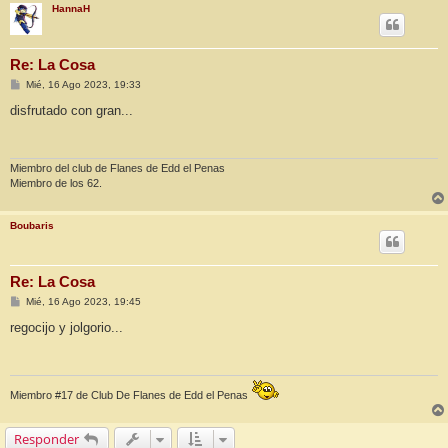
HannaH
Re: La Cosa
M
Mié, 16 Ago 2023, 19:33
e
n
disfrutado con gran...
s
a
j
e
Miembro del club de Flanes de Edd el Penas
Miembro de los 62.
Boubaris
Re: La Cosa
M
Mié, 16 Ago 2023, 19:45
e
n
regocijo y jolgorio...
s
a
j
e
Miembro #17 de Club De Flanes de Edd el Penas
Responder