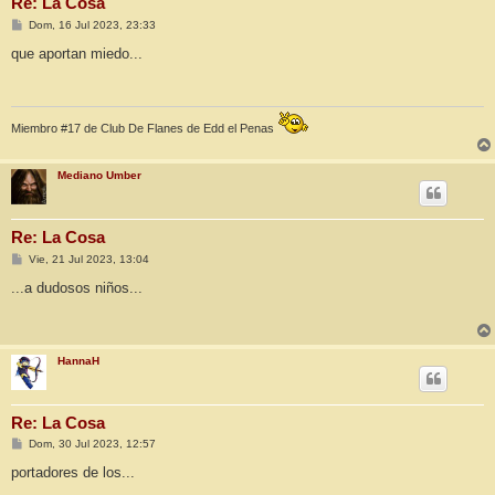
Re: La Cosa
M
Dom, 16 Jul 2023, 23:33
e
n
que aportan miedo...
s
a
j
e
Miembro #17 de Club De Flanes de Edd el Penas
Mediano Umber
Re: La Cosa
M
Vie, 21 Jul 2023, 13:04
e
n
...a dudosos niños...
s
a
j
e
HannaH
Re: La Cosa
M
Dom, 30 Jul 2023, 12:57
e
n
portadores de los...
s