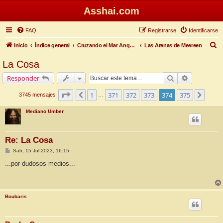
Asshai.com
FAQ
Registrarse
Identificarse
B
Inicio
Índice general
Cruzando el Mar Angosto
Las Arenas de Meereen
u
La Cosa
s
Buscar
Búsqueda 
Responder
c
a
Página
374
de
375
1
371
372
373
374
375
Anterior
Sigui
3745 mensajes
…
r
Mediano Umber
Re: La Cosa
M
Sab, 15 Jul 2023, 16:15
e
n
...por dudosos medios...
s
a
j
e
Boubaris