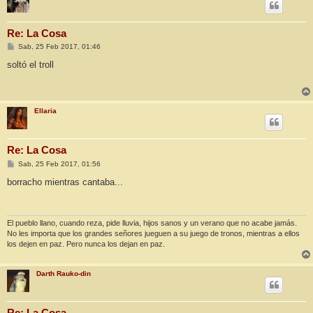
Re: La Cosa
M
Sab, 25 Feb 2017, 01:46
e
n
soltó el troll
s
a
j
e
Ellaria
Re: La Cosa
M
Sab, 25 Feb 2017, 01:56
e
n
borracho mientras cantaba...
s
a
j
e
El pueblo llano, cuando reza, pide lluvia, hijos sanos y un verano que no acabe jamás.
No les importa que los grandes señores jueguen a su juego de tronos, mientras a ellos
los dejen en paz. Pero nunca los dejan en paz.
Darth Rauko-din
Re: La Cosa