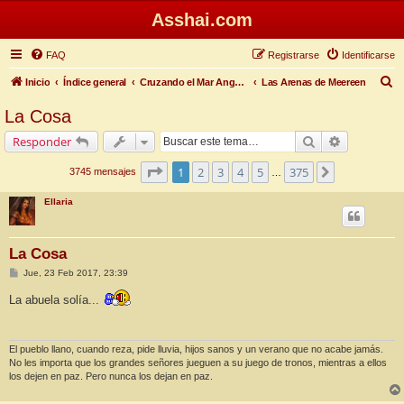
Asshai.com
FAQ
Registrarse
Identificarse
B
Inicio
Índice general
Cruzando el Mar Angosto
Las Arenas de Meereen
u
La Cosa
s
Buscar
Búsqueda 
Responder
c
a
Página
1
de
375
1
2
3
4
5
375
Siguiente
3745 mensajes
…
r
Ellaria
La Cosa
M
Jue, 23 Feb 2017, 23:39
e
n
La abuela solía...
s
a
j
e
El pueblo llano, cuando reza, pide lluvia, hijos sanos y un verano que no acabe jamás.
No les importa que los grandes señores jueguen a su juego de tronos, mientras a ellos
los dejen en paz. Pero nunca los dejan en paz.