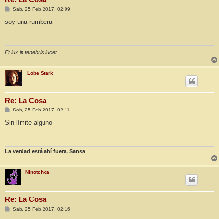
M
Sab, 25 Feb 2017, 02:09
e
n
soy una rumbera
s
a
j
e
Et lux in tenebris lucet
Lobe Stark
Re: La Cosa
M
Sab, 25 Feb 2017, 02:11
e
n
Sin límite alguno
s
a
j
e
La verdad está ahí fuera, Sansa
Ninotchka
Re: La Cosa
M
Sab, 25 Feb 2017, 02:16
e