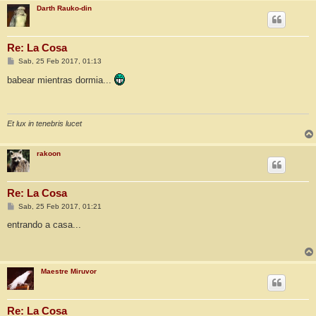
Darth Rauko-din
Re: La Cosa
M
Sab, 25 Feb 2017, 01:13
e
n
babear mientras dormia...
s
a
j
e
Et lux in tenebris lucet
rakoon
Re: La Cosa
M
Sab, 25 Feb 2017, 01:21
e
n
entrando a casa...
s
a
j
e
Maestre Miruvor
Re: La Cosa