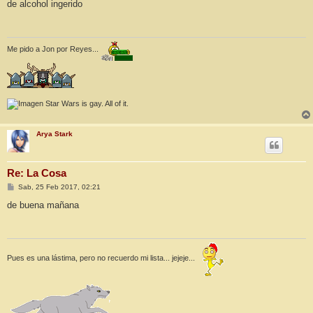
n
de alcohol ingerido
s
a
j
e
Me pido a Jon por Reyes...
Star Wars is gay. All of it.
Arya Stark
Re: La Cosa
M
Sab, 25 Feb 2017, 02:21
e
n
de buena mañana
s
a
j
e
Pues es una lástima, pero no recuerdo mi lista... jejeje...