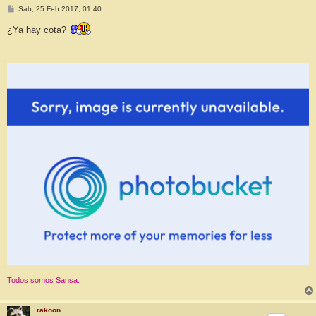
M
Sab, 25 Feb 2017, 01:40
e
n
¿Ya hay cota?
s
a
j
e
Todos somos Sansa.
rakoon