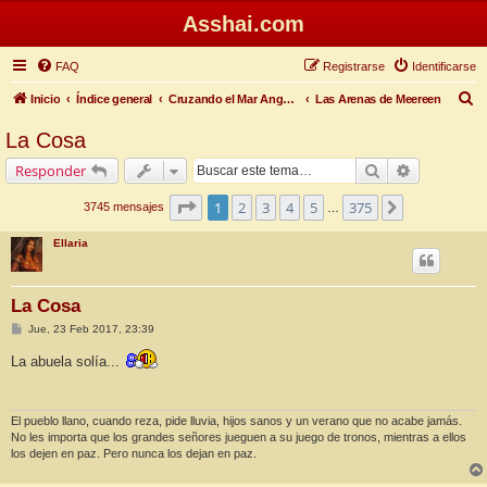
Asshai.com
FAQ
Registrarse
Identificarse
B
Inicio
Índice general
Cruzando el Mar Angosto
Las Arenas de Meereen
u
La Cosa
s
Buscar
Búsqueda 
Responder
c
a
Página
1
de
375
1
2
3
4
5
375
Siguiente
3745 mensajes
…
r
Ellaria
La Cosa
M
Jue, 23 Feb 2017, 23:39
e
n
La abuela solía...
s
a
j
e
El pueblo llano, cuando reza, pide lluvia, hijos sanos y un verano que no acabe jamás.
No les importa que los grandes señores jueguen a su juego de tronos, mientras a ellos
los dejen en paz. Pero nunca los dejan en paz.