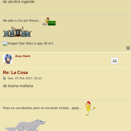
n
de alcohol ingerido
s
a
j
e
Me pido a Jon por Reyes...
Star Wars is gay. All of it.
Arya Stark
Re: La Cosa
M
Sab, 25 Feb 2017, 02:21
e
n
de buena mañana
s
a
j
e
Pues es una lástima, pero no recuerdo mi lista... jejeje...