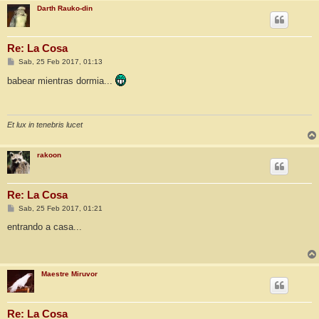
Darth Rauko-din
Re: La Cosa
M
Sab, 25 Feb 2017, 01:13
e
n
babear mientras dormia...
s
a
j
e
Et lux in tenebris lucet
rakoon
Re: La Cosa
M
Sab, 25 Feb 2017, 01:21
e
n
entrando a casa...
s
a
j
e
Maestre Miruvor
Re: La Cosa