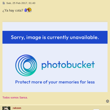
M
Sab, 25 Feb 2017, 01:40
e
n
¿Ya hay cota?
s
a
j
e
Todos somos Sansa.
rakoon