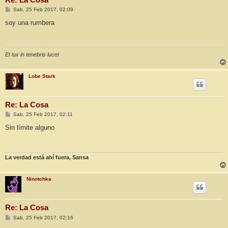
M
Sab, 25 Feb 2017, 02:09
e
n
soy una rumbera
s
a
j
e
Et lux in tenebris lucet
Lobe Stark
Re: La Cosa
M
Sab, 25 Feb 2017, 02:11
e
n
Sin límite alguno
s
a
j
e
La verdad está ahí fuera, Sansa
Ninotchka
Re: La Cosa
M
Sab, 25 Feb 2017, 02:16
e