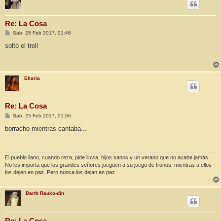
Re: La Cosa
M
Sab, 25 Feb 2017, 01:46
e
n
soltó el troll
s
a
j
e
Ellaria
Re: La Cosa
M
Sab, 25 Feb 2017, 01:56
e
n
borracho mientras cantaba...
s
a
j
e
El pueblo llano, cuando reza, pide lluvia, hijos sanos y un verano que no acabe jamás.
No les importa que los grandes señores jueguen a su juego de tronos, mientras a ellos
los dejen en paz. Pero nunca los dejan en paz.
Darth Rauko-din
Re: La Cosa