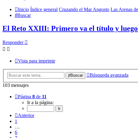
Inicio
Índice general
Cruzando el Mar Angosto
Las Arenas d
Buscar
El Reto XXIII: Primero va el título y luego
Responder
Vista para imprimir
Búsqueda avanzada
Buscar
103 mensajes
Página
8
de
11
Ir a la página:
Anterior
1
…
6
7