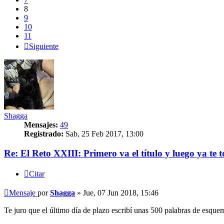
8
9
10
11
Siguiente
Shagga
Mensajes:
49
Registrado:
Sab, 25 Feb 2017, 13:00
Re: El Reto XXIII: Primero va el título y luego ya te t
Citar
Mensaje
por
Shagga
»
Jue, 07 Jun 2018, 15:46
Te juro que el último día de plazo escribí unas 500 palabras de esque