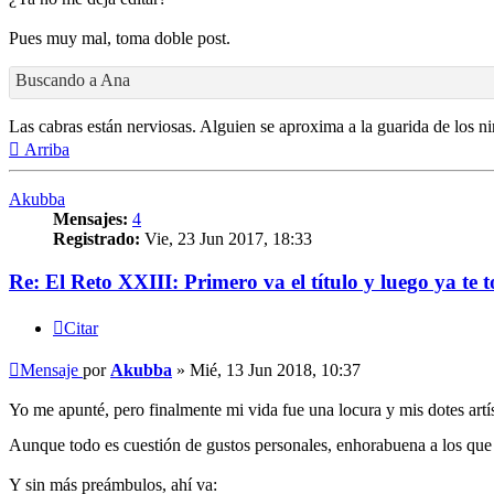
Pues muy mal, toma doble post.
Buscando a Ana
Las cabras están nerviosas. Alguien se aproxima a la guarida de los n
Arriba
Akubba
Mensajes:
4
Registrado:
Vie, 23 Jun 2017, 18:33
Re: El Reto XXIII: Primero va el título y luego ya te t
Citar
Mensaje
por
Akubba
»
Mié, 13 Jun 2018, 10:37
Yo me apunté, pero finalmente mi vida fue una locura y mis dotes artí
Aunque todo es cuestión de gustos personales, enhorabuena a los que
Y sin más preámbulos, ahí va: