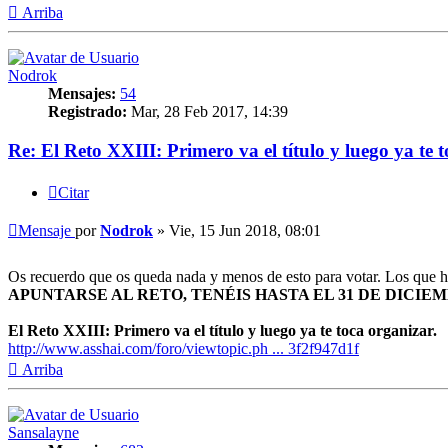
Arriba
Nodrok
Mensajes:
54
Registrado:
Mar, 28 Feb 2017, 14:39
Re: El Reto XXIII: Primero va el título y luego ya te t
Citar
Mensaje
por
Nodrok
»
Vie, 15 Jun 2018, 08:01
Os recuerdo que os queda nada y menos de esto para votar. Los que ha
APUNTARSE AL RETO, TENÉIS HASTA EL 31 DE DICIE
El Reto XXIII: Primero va el título y luego ya te toca organizar.
http://www.asshai.com/foro/viewtopic.ph ... 3f2f947d1f
Arriba
Sansalayne