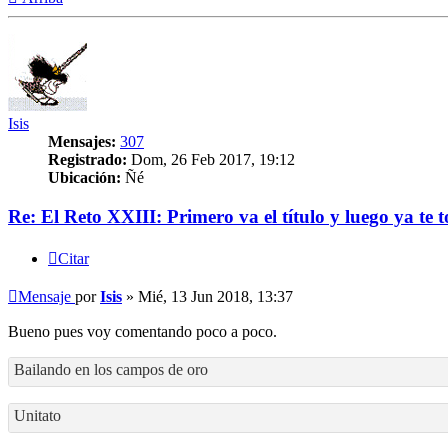
Isis
Mensajes:
307
Registrado:
Dom, 26 Feb 2017, 19:12
Ubicación:
Ñé
Re: El Reto XXIII: Primero va el título y luego ya te t
Citar
Mensaje
por
Isis
»
Mié, 13 Jun 2018, 13:37
Bueno pues voy comentando poco a poco.
Bailando en los campos de oro
Unitato