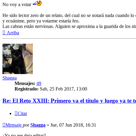
No voy a votar
He sido lector zero de un relato, del cual no se notará nada cuando lo
y ecuánime, pero ya votarme estaría feo.
Las cabras están nerviosas. Alguien se aproxima a la guarida de los n
Arriba
Shagga
Mensajes:
49
Registrado:
Sab, 25 Feb 2017, 13:00
Re: El Reto XXIII: Primero va el título y luego ya te t
Citar
Mensaje
por
Shagga
»
Jue, 07 Jun 2018, 16:31
¿Ya no me deja editar?