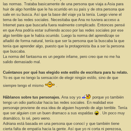
las normas. Trataba basicamente de una persona que viaja a Asia para
huir de algo horrible que le ha ocurrido en su país y de otra persona que
sale en su busca. Así que la base del viaje ya la tenía. Luego viene el
tema de las redes sociales. Necesitaba que Ana no tuviera acceso a
Internet para que buscarla fuera realmente complicado. Entonces pensé
en que Ana podría estar sufriendo acoso por las redes sociales por ese
algo terrible que le había ocurrido. Luego la norma del aprendizaje se
añadió de forma natural, tenía que ser la persona que la buscaba la que
tenía que aprender algo, puesto que la protagonista iba a ser la persona
que buscaba.
La norma del fantasma es un pegote infame, pero creo que no me ha
salido demasiado mal.
Cuéntanos por qué has elegido este estilo de escritura para tu relato.
Yo es que no tengo la sensación de elegir ningún estilo, sino de que
siempre tengo el mismo
.
Háblanos sobre tus personajes.
Ana soy yo
porque yo también
tengo un odio particular hacia las redes sociales. En realidad ese
personaje proviene de esa idea de alguien huyendo de algo terrible. Tenía
que ser alguien con un buen dramaco a sus espaldas
. Un poco muy
dramático, lo sé, pero weno.
Adriana está basada en una persona que conocí y que también tiene
cierta falta de empatía hacia la gente. Así que yo ni corta ni perezosa,