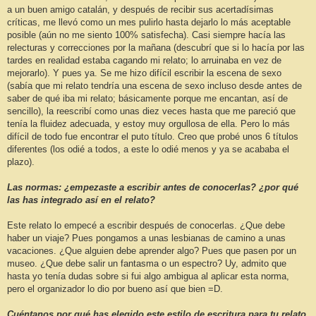
a un buen amigo catalán, y después de recibir sus acertadísimas
críticas, me llevó como un mes pulirlo hasta dejarlo lo más aceptable
posible (aún no me siento 100% satisfecha). Casi siempre hacía las
relecturas y correcciones por la mañana (descubrí que si lo hacía por las
tardes en realidad estaba cagando mi relato; lo arruinaba en vez de
mejorarlo). Y pues ya. Se me hizo difícil escribir la escena de sexo
(sabía que mi relato tendría una escena de sexo incluso desde antes de
saber de qué iba mi relato; básicamente porque me encantan, así de
sencillo), la reescribí como unas diez veces hasta que me pareció que
tenía la fluidez adecuada, y estoy muy orgullosa de ella. Pero lo más
difícil de todo fue encontrar el puto título. Creo que probé unos 6 títulos
diferentes (los odié a todos, a este lo odié menos y ya se acababa el
plazo).
Las normas: ¿empezaste a escribir antes de conocerlas? ¿por qué
las has integrado así en el relato?
Este relato lo empecé a escribir después de conocerlas. ¿Que debe
haber un viaje? Pues pongamos a unas lesbianas de camino a unas
vacaciones. ¿Que alguien debe aprender algo? Pues que pasen por un
museo. ¿Que debe salir un fantasma o un espectro? Uy, admito que
hasta yo tenía dudas sobre si fui algo ambigua al aplicar esta norma,
pero el organizador lo dio por bueno así que bien =D.
Cuéntanos por qué has elegido este estilo de escritura para tu relato.