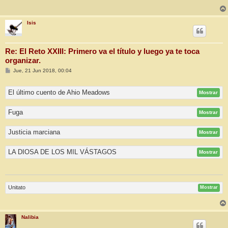
Isis
Re: El Reto XXIII: Primero va el título y luego ya te toca
organizar.
M
Jue, 21 Jun 2018, 00:04
e
n
s
El último cuento de Ahio Meadows
Mostrar
a
j
e
Fuga
Mostrar
Justicia marciana
Mostrar
LA DIOSA DE LOS MIL VÁSTAGOS
Mostrar
Unitato
Mostrar
Nalibia