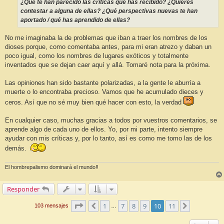
¿Qué te han parecido las críticas que has recibido? ¿Quieres
contestar a alguna de ellas? ¿Qué perspectivas nuevas te han
aportado / qué has aprendido de ellas?
No me imaginaba la de problemas que iban a traer los nombres de los
dioses porque, como comentaba antes, para mi eran atrezo y daban un
poco igual, como los nombres de lugares exóticos y totalmente
inventados que se dejan caer aquí y allá. Tomaré nota para la próxima.
Las opiniones han sido bastante polarizadas, a la gente le aburría a
muerte o lo encontraba precioso. Vamos que he acumulado dieces y
ceros. Así que no sé muy bien qué hacer con esto, la verdad
En cualquier caso, muchas gracias a todos por vuestros comentarios, se
aprende algo de cada uno de ellos. Yo, por mi parte, intento siempre
ayudar con mis críticas y, por lo tanto, así es como me tomo las de los
demás.
El hombrepalismo dominará el mundo!!
Responder
Página
10
de
11
1
7
8
9
10
11
Anterior
Siguiente
103 mensajes
…