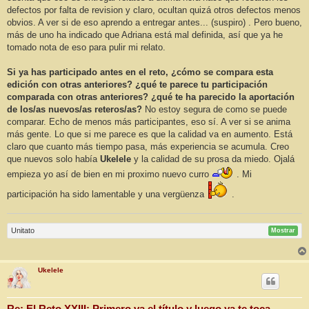
defectos por falta de revision y claro, ocultan quizá otros defectos menos
obvios. A ver si de eso aprendo a entregar antes... (suspiro) . Pero bueno,
más de uno ha indicado que Adriana está mal definida, así que ya he
tomado nota de eso para pulir mi relato.
Si ya has participado antes en el reto, ¿cómo se compara esta
edición con otras anteriores? ¿qué te parece tu participación
comparada con otras anteriores? ¿qué te ha parecido la aportación
de los/as nuevos/as reteros/as?
No estoy segura de como se puede
comparar. Echo de menos más participantes, eso sí. A ver si se anima
más gente. Lo que si me parece es que la calidad va en aumento. Está
claro que cuanto más tiempo pasa, más experiencia se acumula. Creo
que nuevos solo había
Ukelele
y la calidad de su prosa da miedo. Ojalá
empieza yo así de bien en mi proximo nuevo curro
. Mi
participación ha sido lamentable y una vergüenza
.
Unitato
Mostrar
Ukelele
Re: El Reto XXIII: Primero va el título y luego ya te toca