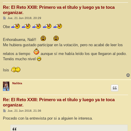
Re: El Reto XXIII: Primero va el título y luego ya te toca
organizar.
M
Jue, 21 Jun 2018, 20:29
e
n
Obe
s
a
j
e
Enhorabuena, Nali!!
Me hubiera gustado participar en la votación, pero no acabé de leer los
relatos a tiempo
aunque sí me había leído los que llegaron al podio.
Tenéis mucho nivel
Isis
Nalibia
Re: El Reto XXIII: Primero va el título y luego ya te toca
organizar.
M
Jue, 21 Jun 2018, 21:36
e
n
Procedo con la entrevista por si a alguien le interesa.
s
a
j