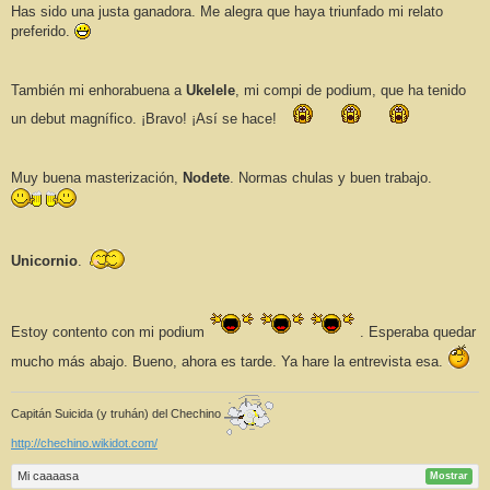
Has sido una justa ganadora. Me alegra que haya triunfado mi relato
preferido.
También mi enhorabuena a
Ukelele
, mi compi de podium, que ha tenido
un debut magnífico. ¡Bravo! ¡Así se hace!
Muy buena masterización,
Nodete
. Normas chulas y buen trabajo.
Unicornio
.
Estoy contento con mi podium
. Esperaba quedar
mucho más abajo. Bueno, ahora es tarde. Ya hare la entrevista esa.
Capitán Suicida (y truhán) del Chechino
http://chechino.wikidot.com/
Mi caaaasa
Mostrar