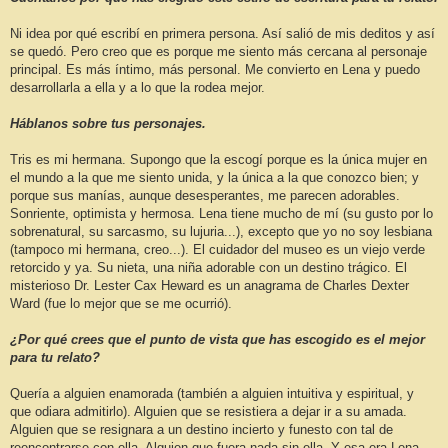
Ni idea por qué escribí en primera persona. Así salió de mis deditos y así
se quedó. Pero creo que es porque me siento más cercana al personaje
principal. Es más íntimo, más personal. Me convierto en Lena y puedo
desarrollarla a ella y a lo que la rodea mejor.
Háblanos sobre tus personajes.
Tris es mi hermana. Supongo que la escogí porque es la única mujer en
el mundo a la que me siento unida, y la única a la que conozco bien; y
porque sus manías, aunque desesperantes, me parecen adorables.
Sonriente, optimista y hermosa. Lena tiene mucho de mí (su gusto por lo
sobrenatural, su sarcasmo, su lujuria...), excepto que yo no soy lesbiana
(tampoco mi hermana, creo...). El cuidador del museo es un viejo verde
retorcido y ya. Su nieta, una niña adorable con un destino trágico. El
misterioso Dr. Lester Cax Heward es un anagrama de Charles Dexter
Ward (fue lo mejor que se me ocurrió).
¿Por qué crees que el punto de vista que has escogido es el mejor
para tu relato?
Quería a alguien enamorada (también a alguien intuitiva y espiritual, y
que odiara admitirlo). Alguien que se resistiera a dejar ir a su amada.
Alguien que se resignara a un destino incierto y funesto con tal de
reencontrarse con ella. Alguien que fuera nada sin ella. Y esa era Lena.