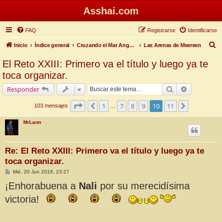
Asshai.com
FAQ
Registrarse
Identificarse
B
Inicio
Índice general
Cruzando el Mar Angosto
Las Arenas de Meereen
u
El Reto XXIII: Primero va el título y luego ya te
s
toca organizar.
c
Buscar
Búsqueda 
Responder
a
Página
10
de
11
r
1
7
8
9
10
11
Anterior
Siguiente
103 mensajes
…
MrLann
Re: El Reto XXIII: Primero va el título y luego ya te
toca organizar.
M
Mié, 20 Jun 2018, 23:27
e
¡Enhorabuena a
n
Nali
por su merecidísima
s
a
victoria!
j
e