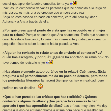
decidí que aprendería sobre empatía, toma ya
.
Iñaki es un compendio de varias personas que he conocido a lo largo de
mis viajes, es más una estereotipo que un personaje real.
Borja no está basado en nada en concreto, está ahí para ayudar a
Adriana y a Ana a través de ella.
¿Por qué crees que el punto de vista que has escogido es el mejor
para tu relato?
Porque no quería que Ana apareciera. Tenía que aparecer
quien la estaba buscando, lo veía más interesante y daba pie a crear un
pequeño misterio sobre lo que le había pasado a Ana.
¿Alguien ha revisado tu relato antes de enviarlo al concurso? ¿A
quién has escogido, y por qué? ¿Qué te ha aportado su revisión?
No
tuve tiempo de revisarlo ni yo
¿Hay algún elemento autobiográfico en tu relato? Cuéntanos. (Esta
pregunta a mí personalmente me da un poco de dentera, pero todos
los periodistas literarios la hacen)
Siempre los hay en realidad, pero
prefiero no dar detalles
.
¿Qué te han parecido las críticas que has recibido? ¿Quieres
contestar a alguna de ellas? ¿Qué perspectivas nuevas te han
aportado / qué has aprendido de ellas?
Las críticas muy bien. Me doy
cuenta que eso de entregar relatos a última hora hace que resalten los