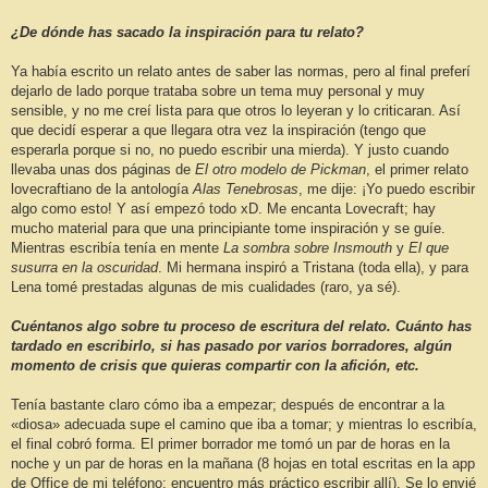
¿De dónde has sacado la inspiración para tu relato?
Ya había escrito un relato antes de saber las normas, pero al final preferí
dejarlo de lado porque trataba sobre un tema muy personal y muy
sensible, y no me creí lista para que otros lo leyeran y lo criticaran. Así
que decidí esperar a que llegara otra vez la inspiración (tengo que
esperarla porque si no, no puedo escribir una mierda). Y justo cuando
llevaba unas dos páginas de
El otro modelo de Pickman
, el primer relato
lovecraftiano de la antología
Alas Tenebrosas
, me dije: ¡Yo puedo escribir
algo como esto! Y así empezó todo xD. Me encanta Lovecraft; hay
mucho material para que una principiante tome inspiración y se guíe.
Mientras escribía tenía en mente
La sombra sobre Insmouth
y
El que
susurra en la oscuridad
. Mi hermana inspiró a Tristana (toda ella), y para
Lena tomé prestadas algunas de mis cualidades (raro, ya sé).
Cuéntanos algo sobre tu proceso de escritura del relato. Cuánto has
tardado en escribirlo, si has pasado por varios borradores, algún
momento de crisis que quieras compartir con la afición, etc.
Tenía bastante claro cómo iba a empezar; después de encontrar a la
«diosa» adecuada supe el camino que iba a tomar; y mientras lo escribía,
el final cobró forma. El primer borrador me tomó un par de horas en la
noche y un par de horas en la mañana (8 hojas en total escritas en la app
de Office de mi teléfono; encuentro más práctico escribir allí). Se lo envié