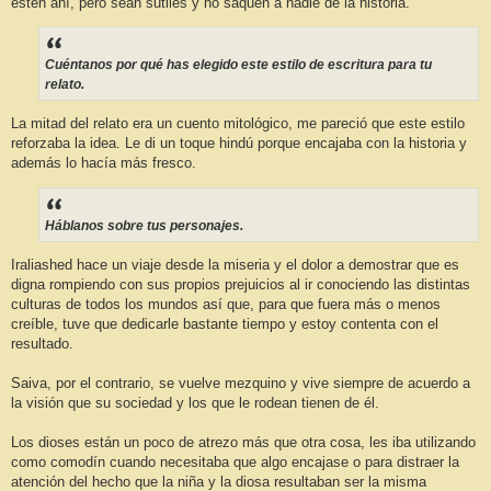
estén ahí, pero sean sutiles y no saquen a nadie de la historia.
Cuéntanos por qué has elegido este estilo de escritura para tu
relato.
La mitad del relato era un cuento mitológico, me pareció que este estilo
reforzaba la idea. Le di un toque hindú porque encajaba con la historia y
además lo hacía más fresco.
Háblanos sobre tus personajes.
Iraliashed hace un viaje desde la miseria y el dolor a demostrar que es
digna rompiendo con sus propios prejuicios al ir conociendo las distintas
culturas de todos los mundos así que, para que fuera más o menos
creíble, tuve que dedicarle bastante tiempo y estoy contenta con el
resultado.
Saiva, por el contrario, se vuelve mezquino y vive siempre de acuerdo a
la visión que su sociedad y los que le rodean tienen de él.
Los dioses están un poco de atrezo más que otra cosa, les iba utilizando
como comodín cuando necesitaba que algo encajase o para distraer la
atención del hecho que la niña y la diosa resultaban ser la misma