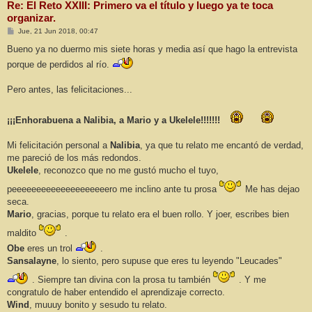
Re: El Reto XXIII: Primero va el título y luego ya te toca
organizar.
M
Jue, 21 Jun 2018, 00:47
e
n
Bueno ya no duermo mis siete horas y media así que hago la entrevista
s
porque de perdidos al río.
a
j
e
Pero antes, las felicitaciones...
¡¡¡Enhorabuena a Nalibia, a Mario y a Ukelele!!!!!!!
Mi felicitación personal a
Nalibia
, ya que tu relato me encantó de verdad,
me pareció de los más redondos.
Ukelele
, reconozco que no me gustó mucho el tuyo,
peeeeeeeeeeeeeeeeeeeero me inclino ante tu prosa
Me has dejao
seca.
Mario
, gracias, porque tu relato era el buen rollo. Y joer, escribes bien
maldito
.
Obe
eres un trol
.
Sansalayne
, lo siento, pero supuse que eres tu leyendo "Leucades"
. Siempre tan divina con la prosa tu también
. Y me
congratulo de haber entendido el aprendizaje correcto.
Wind
, muuuy bonito y sesudo tu relato.