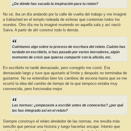
e
¿De dónde has sacado la inspiración para tu relato?
No sé, iba un día andando por la calle de vuelta del trabajo y me imaginé
a Iraliashed en el templo rodeada de esferas que contenían todos los
mundos. Otro día me la imaginé muriendo en aquella sala y así nació
Saiva. A partir de ahí construí todo lo demás.
Cuéntanos algo sobre tu proceso de escritura del relato. Cuánto has
tardado en escribirlo, si has pasado por varios borradores, algún
momento de crisis que quieras compartir con la afición, etc.
En escribirlo no tardé demasiado, pero corregirlo me costó. Era
demasiado largo y tuve que ajustarlo al límite y después no terminaba de
gustarme. No se entendían bien los cambios de escena hasta que se me
ocurrió la idea del cambio de tiempo de la que tampoco estaba muy
convencida, pero funcionaba mejor.
Las normas: ¿empezaste a escribir antes de conocerlas? ¿por qué
las has integrado así en el relato?
Siempre construyo el relato alrededor de las normas, me resulta más
sencillo que pensar una historia y luego hacerlas encajar. Intento que