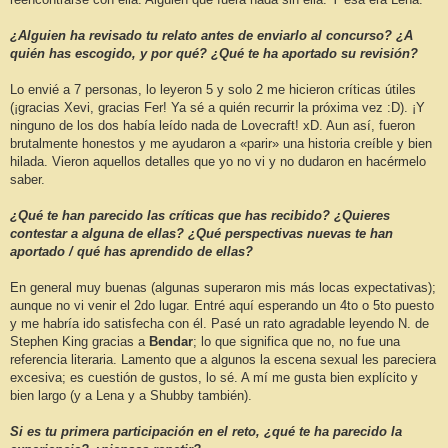
¿Alguien ha revisado tu relato antes de enviarlo al concurso? ¿A
quién has escogido, y por qué? ¿Qué te ha aportado su revisión?
Lo envié a 7 personas, lo leyeron 5 y solo 2 me hicieron críticas útiles
(¡gracias Xevi, gracias Fer! Ya sé a quién recurrir la próxima vez :D). ¡Y
ninguno de los dos había leído nada de Lovecraft! xD. Aun así, fueron
brutalmente honestos y me ayudaron a «parir» una historia creíble y bien
hilada. Vieron aquellos detalles que yo no vi y no dudaron en hacérmelo
saber.
¿Qué te han parecido las críticas que has recibido? ¿Quieres
contestar a alguna de ellas? ¿Qué perspectivas nuevas te han
aportado / qué has aprendido de ellas?
En general muy buenas (algunas superaron mis más locas expectativas);
aunque no vi venir el 2do lugar. Entré aquí esperando un 4to o 5to puesto
y me habría ido satisfecha con él. Pasé un rato agradable leyendo N. de
Stephen King gracias a
Bendar
; lo que significa que no, no fue una
referencia literaria. Lamento que a algunos la escena sexual les pareciera
excesiva; es cuestión de gustos, lo sé. A mí me gusta bien explícito y
bien largo (y a Lena y a Shubby también).
Si es tu primera participación en el reto, ¿qué te ha parecido la