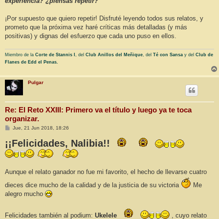
experiencia? ¿piensas repetir?
¡Por supuesto que quiero repetir! Disfruté leyendo todos sus relatos, y
prometo que la próxima vez haré críticas más detalladas (y más
positivas) y dignas del esfuerzo que cada uno puso en ellos.
Miembro de la
Corte de Stannis I
, del
Club Anillos del Meñique
, del
Té con Sansa
y del
Club de
Flanes de Edd el Penas.
Pulgar
Re: El Reto XXIII: Primero va el título y luego ya te toca
organizar.
M
Jue, 21 Jun 2018, 18:26
e
n
¡¡Felicidades, Nalibia!!
s
a
j
e
Aunque el relato ganador no fue mi favorito, el hecho de llevarse cuatro
dieces dice mucho de la calidad y de la justicia de su victoria
Me
alegro mucho
Felicidades también al podium:
Ukelele
, cuyo relato