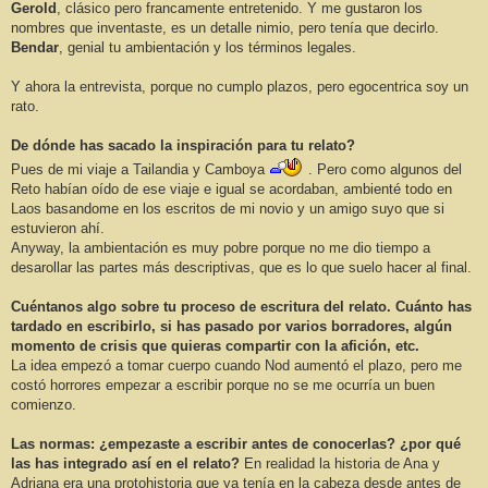
Gerold
, clásico pero francamente entretenido. Y me gustaron los
nombres que inventaste, es un detalle nimio, pero tenía que decirlo.
Bendar
, genial tu ambientación y los términos legales.
Y ahora la entrevista, porque no cumplo plazos, pero egocentrica soy un
rato.
De dónde has sacado la inspiración para tu relato?
Pues de mi viaje a Tailandia y Camboya
. Pero como algunos del
Reto habían oído de ese viaje e igual se acordaban, ambienté todo en
Laos basandome en los escritos de mi novio y un amigo suyo que si
estuvieron ahí.
Anyway, la ambientación es muy pobre porque no me dio tiempo a
desarollar las partes más descriptivas, que es lo que suelo hacer al final.
Cuéntanos algo sobre tu proceso de escritura del relato. Cuánto has
tardado en escribirlo, si has pasado por varios borradores, algún
momento de crisis que quieras compartir con la afición, etc.
La idea empezó a tomar cuerpo cuando Nod aumentó el plazo, pero me
costó horrores empezar a escribir porque no se me ocurría un buen
comienzo.
Las normas: ¿empezaste a escribir antes de conocerlas? ¿por qué
las has integrado así en el relato?
En realidad la historia de Ana y
Adriana era una protohistoria que ya tenía en la cabeza desde antes de