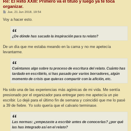
Re: El Reto XXIII: Primero va el título y luego ya te toca
organizar.
M
Jue, 21 Jun 2018, 19:54
e
n
Voy a hacer esto.
s
a
j
e
¿De dónde has sacado la inspiración para tu relato?
De un día que me estaba meando en la cama y no me apetecía
levantarme.
Cuéntanos algo sobre tu proceso de escritura del relato. Cuánto has
tardado en escribirlo, si has pasado por varios borradores, algún
momento de crisis que quieras compartir con la afición, etc.
Ha sido una de las experiencias más agónicas de mi vida. Me sentía
presionado por el organizador para entregar pero me apetecía un pie
escribir. Lo dejé para el último fin de semana y coincidió que me lo pasé
a 39 de fiebre. Yo solo quería que el calvario terminase.
Las normas: ¿empezaste a escribir antes de conocerlas? ¿por qué
las has integrado así en el relato?