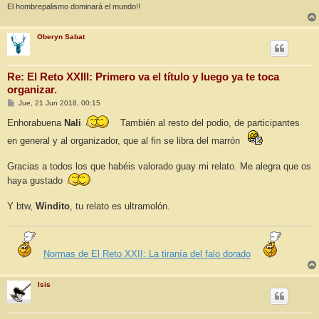
El hombrepalismo dominará el mundo!!
Oberyn Sabat
Re: El Reto XXIII: Primero va el título y luego ya te toca
organizar.
M
Jue, 21 Jun 2018, 00:15
e
n
Enhorabuena
Nali
También al resto del podio, de participantes
s
a
en general y al organizador, que al fin se libra del marrón
j
e
Gracias a todos los que habéis valorado guay mi relato. Me alegra que os
haya gustado
Y btw,
Windito
, tu relato es ultramolón.
Normas de El Reto XXII: La tiranía del falo dorado
Isis