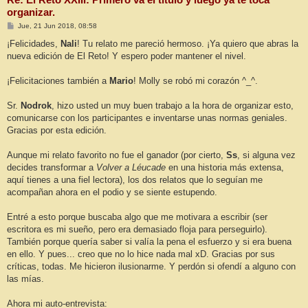
organizar.
M
Jue, 21 Jun 2018, 08:58
e
n
¡Felicidades,
Nali
! Tu relato me pareció hermoso. ¡Ya quiero que abras la
s
nueva edición de El Reto! Y espero poder mantener el nivel.
a
j
e
¡Felicitaciones también a
Mario
! Molly se robó mi corazón ^_^.
Sr.
Nodrok
, hizo usted un muy buen trabajo a la hora de organizar esto,
comunicarse con los participantes e inventarse unas normas geniales.
Gracias por esta edición.
Aunque mi relato favorito no fue el ganador (por cierto,
Ss
, si alguna vez
decides transformar a
Volver a Léucade
en una historia más extensa,
aquí tienes a una fiel lectora), los dos relatos que lo seguían me
acompañan ahora en el podio y se siente estupendo.
Entré a esto porque buscaba algo que me motivara a escribir (ser
escritora es mi sueño, pero era demasiado floja para perseguirlo).
También porque quería saber si valía la pena el esfuerzo y si era buena
en ello. Y pues... creo que no lo hice nada mal xD. Gracias por sus
críticas, todas. Me hicieron ilusionarme. Y perdón si ofendí a alguno con
las mías.
Ahora mi auto-entrevista: