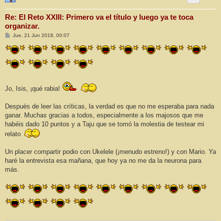
Re: El Reto XXIII: Primero va el título y luego ya te toca
organizar.
M
Jue, 21 Jun 2018, 00:07
e
n
s
a
j
e
Jo, Isis, ¡qué rabia!
Después de leer las críticas, la verdad es que no me esperaba para nada
ganar. Muchas gracias a todos, especialmente a los majosos que me
habéis dado 10 puntos y a Taju que se tomó la molestia de testear mi
relato
Un placer compartir podio con Ukelele (¡menudo estreno!) y con Mario. Ya
haré la entrevista esa mañana, que hoy ya no me da la neurona para
más.