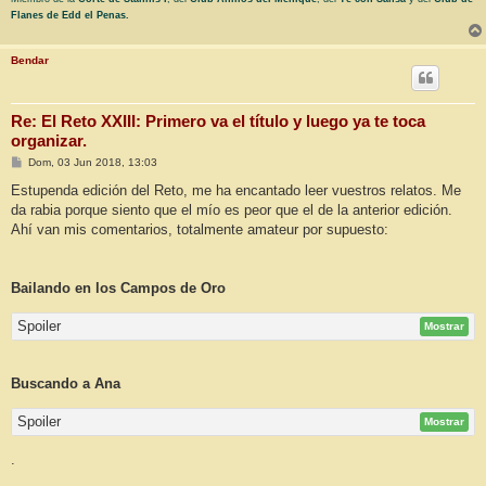
Flanes de Edd el Penas.
Bendar
Re: El Reto XXIII: Primero va el título y luego ya te toca
organizar.
M
Dom, 03 Jun 2018, 13:03
e
n
Estupenda edición del Reto, me ha encantado leer vuestros relatos. Me
s
da rabia porque siento que el mío es peor que el de la anterior edición.
a
j
Ahí van mis comentarios, totalmente amateur por supuesto:
e
Bailando en los Campos de Oro
Spoiler
Mostrar
Buscando a Ana
Spoiler
Mostrar
.