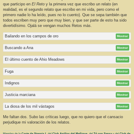
j
que participo en
El Reto
y la primera vez que escribo un relato (en
e
realidad, es el segundo relato que escribo en mi vida, pero como el
primero nadie lo ha leído, pues no lo cuento). Que se sepa también que
todos escriben muy pero que muy bien, y que ser parte de esto ha sido
divertidísimo. Ojalá se vengan muchos Retos más.
Bailando en los campos de oro
Mostrar
Buscando a Ana
Mostrar
El último cuento de Ahio Meadows
Mostrar
Fuga
Mostrar
Indignos
Mostrar
Justicia marciana
Mostrar
La diosa de los mil vástagos
Mostrar
Me faltan dos. Subo las críticas luego, que no quiero que el cansacio
perjudique mi valoración de los relatos.
Miembro de la
Corte de Stannis I
, del
Club Anillos del Meñique
, del
Té con Sansa
y del
Club de