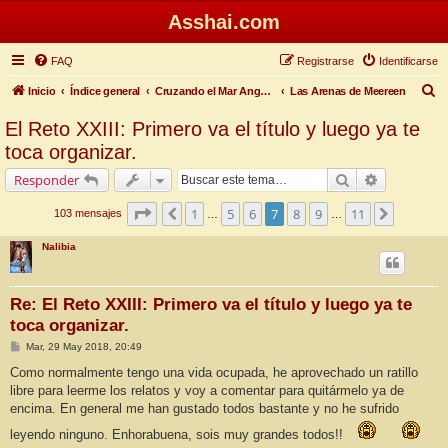
Asshai.com
FAQ
Registrarse
Identificarse
B
Inicio
Índice general
Cruzando el Mar Angosto
Las Arenas de Meereen
u
El Reto XXIII: Primero va el título y luego ya te
s
toca organizar.
c
Buscar
Búsqueda 
Responder
a
Página
7
de
11
r
1
5
6
7
8
9
11
Anterior
Siguient
103 mensajes
…
…
Nalibia
Re: El Reto XXIII: Primero va el título y luego ya te
toca organizar.
M
Mar, 29 May 2018, 20:49
e
n
Como normalmente tengo una vida ocupada, he aprovechado un ratillo
s
libre para leerme los relatos y voy a comentar para quitármelo ya de
a
j
encima. En general me han gustado todos bastante y no he sufrido
e
leyendo ninguno. Enhorabuena, sois muy grandes todos!!