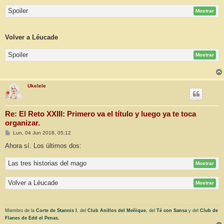
Spoiler
Mostrar
Volver a Léucade
Spoiler
Mostrar
Ukelele
Re: El Reto XXIII: Primero va el título y luego ya te toca
organizar.
M
Lun, 04 Jun 2018, 05:12
e
n
Ahora sí. Los últimos dos:
s
a
Las tres historias del mago
j
Mostrar
e
Volver a Léucade
Mostrar
Miembro de la
Corte de Stannis I
, del
Club Anillos del Meñique
, del
Té con Sansa
y del
Club de
Flanes de Edd el Penas.