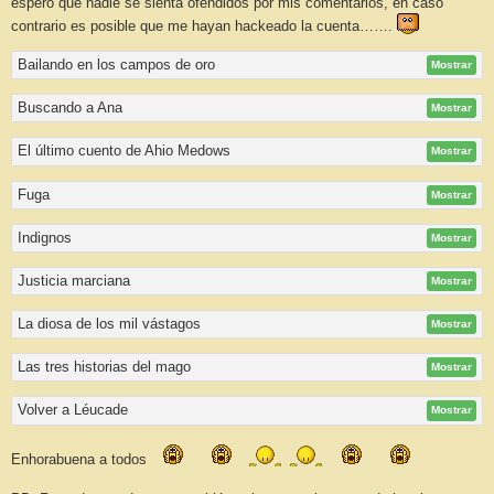
espero que nadie se sienta ofendidos por mis comentarios, en caso
contrario es posible que me hayan hackeado la cuenta…….
Bailando en los campos de oro
Mostrar
Buscando a Ana
Mostrar
El último cuento de Ahio Medows
Mostrar
Fuga
Mostrar
Indignos
Mostrar
Justicia marciana
Mostrar
La diosa de los mil vástagos
Mostrar
Las tres historias del mago
Mostrar
Volver a Léucade
Mostrar
Enhorabuena a todos