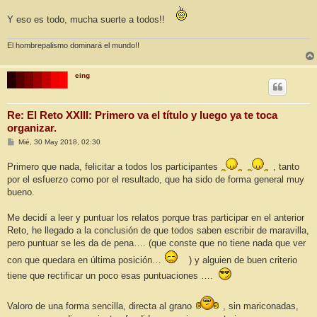
Y eso es todo, mucha suerte a todos!!
El hombrepalismo dominará el mundo!!
eing
Re: El Reto XXIII: Primero va el título y luego ya te toca
organizar.
M
Mié, 30 May 2018, 02:30
e
n
Primero que nada, felicitar a todos los participantes
, tanto
s
a
por el esfuerzo como por el resultado, que ha sido de forma general muy
j
bueno.
e
Me decidí a leer y puntuar los relatos porque tras participar en el anterior
Reto, he llegado a la conclusión de que todos saben escribir de maravilla,
pero puntuar se les da de pena…. (que conste que no tiene nada que ver
con que quedara en última posición…
) y alguien de buen criterio
tiene que rectificar un poco esas puntuaciones ….
Valoro de una forma sencilla, directa al grano
, sin mariconadas,