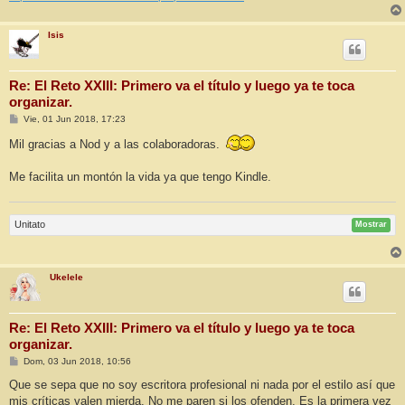
Isis
Re: El Reto XXIII: Primero va el título y luego ya te toca
organizar.
M
Vie, 01 Jun 2018, 17:23
e
n
Mil gracias a Nod y a las colaboradoras.
s
a
j
Me facilita un montón la vida ya que tengo Kindle.
e
Unitato
Mostrar
Ukelele
Re: El Reto XXIII: Primero va el título y luego ya te toca
organizar.
M
Dom, 03 Jun 2018, 10:56
e
n
Que se sepa que no soy escritora profesional ni nada por el estilo así que
s
mis críticas valen mierda. No me paren si los ofenden. Es la primera vez
a