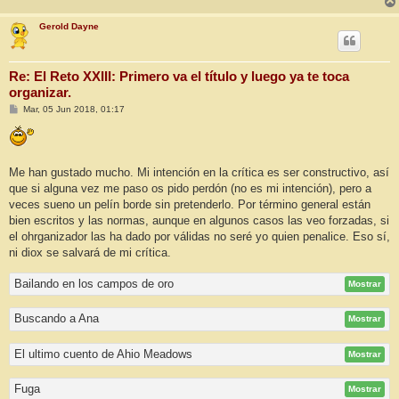
Gerold Dayne
Re: El Reto XXIII: Primero va el título y luego ya te toca
organizar.
M
Mar, 05 Jun 2018, 01:17
e
n
s
a
j
Me han gustado mucho. Mi intención en la crítica es ser constructivo, así
e
que si alguna vez me paso os pido perdón (no es mi intención), pero a
veces sueno un pelín borde sin pretenderlo. Por término general están
bien escritos y las normas, aunque en algunos casos las veo forzadas, si
el ohrganizador las ha dado por válidas no seré yo quien penalice. Eso sí,
ni diox se salvará de mi crítica.
Bailando en los campos de oro
Mostrar
Buscando a Ana
Mostrar
El ultimo cuento de Ahio Meadows
Mostrar
Fuga
Mostrar