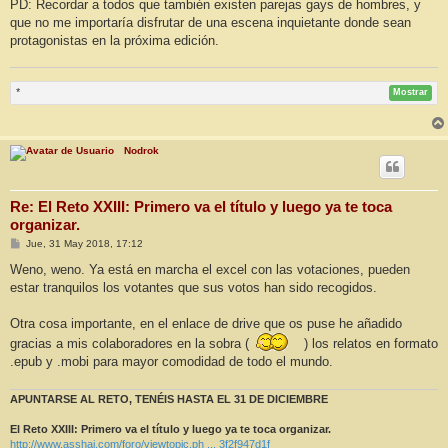
PD: Recordar a todos que también existen parejas gays de hombres, y
que no me importaría disfrutar de una escena inquietante donde sean
protagonistas en la próxima edición.
*
Mostrar
Nodrok
Re: El Reto XXIII: Primero va el título y luego ya te toca
organizar.
M
Jue, 31 May 2018, 17:12
e
n
Weno, weno. Ya está en marcha el excel con las votaciones, pueden
s
estar tranquilos los votantes que sus votos han sido recogidos.
a
j
e
Otra cosa importante, en el enlace de drive que os puse he añadido
gracias a mis colaboradores en la sobra (
) los relatos en formato
.epub y .mobi para mayor comodidad de todo el mundo.
APUNTARSE AL RETO, TENÉIS HASTA EL 31 DE DICIEMBRE
El Reto XXIII: Primero va el título y luego ya te toca organizar.
http://www.asshai.com/foro/viewtopic.ph ... 3f2f947d1f