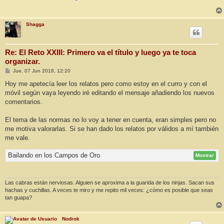
Shagga
Re: El Reto XXIII: Primero va el título y luego ya te toca
organizar.
M
Jue, 07 Jun 2018, 12:20
e
n
Hoy me apetecía leer los relatos pero como estoy en el curro y con el
s
móvil según vaya leyendo iré editando el mensaje añadiendo los nuevos
a
j
comentarios.
e
El tema de las normas no lo voy a tener en cuenta, eran simples pero no
me motiva valorarlas. Si se han dado los relatos por válidos a mí también
me vale.
Bailando en los Campos de Oro
Mostrar
Las cabras están nerviosas. Alguien se aproxima a la guarida de los ninjas. Sacan sus
hachas y cuchillas. A veces te miro y me repito mil veces: ¿cómo es posible que seas
tan guapa?
Nodrok