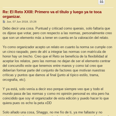
Re: El Reto XXIII: Primero va el título y luego ya te toca
organizar.
M
Jue, 07 Jun 2018, 15:26
e
n
Debo decir una cosa. Puntuad y criticad como querais, solo faltaría que
s
os dijese que votar, pero con respecto a las normas, personalmente creo
a
j
que son un elemento más a tener en cuenta en la valoración del relato.
e
Yo como organizador acepto un relato en cuanto la norma se cumple con
un cinco raspado, pero de ahí a integrar las normas con matrícula de
honor hay un trecho. Creo que el Reto se beneficia de la flexibilidad al
aceptar los relatos, pero las normas no dejan de ser el elemento centrar
del concursillo este que tenemos entre manos y como tal creo que
deberían formar parte del conjunto de factores que motivan nuestras
críticas y puntos que damos al final (junto al típico estilo, trama,
orcografia, etc).
Y ya está, solo venía a decir eso porque siempre veo que y todo el
mundo pasa de las normas y como mi opinión personal es otra pero ha
coincidido que soy el organizador de esta edición y puedo hacer lo que
quiera pues os echo la peta xDD
Solo añado una cosa, Shaggo, no me fío de ti, ya me fallaste y no