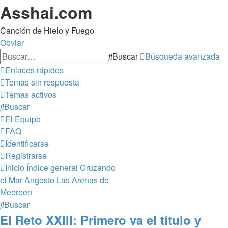
Asshai.com
Canción de Hielo y Fuego
Obviar
Buscar
Búsqueda avanzada
Enlaces rápidos
Temas sin respuesta
Temas activos
Buscar
El Equipo
FAQ
Identificarse
Registrarse
Inicio
Índice general
Cruzando
el Mar Angosto
Las Arenas de
Meereen
Buscar
El Reto XXIII: Primero va el título y