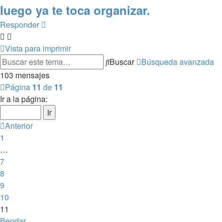
luego ya te toca organizar.
Responder
Vista para imprimir
Buscar
Búsqueda avanzada
103 mensajes
Página
11
de
11
Ir a la página:
Anterior
1
…
7
8
9
10
11
Bendar