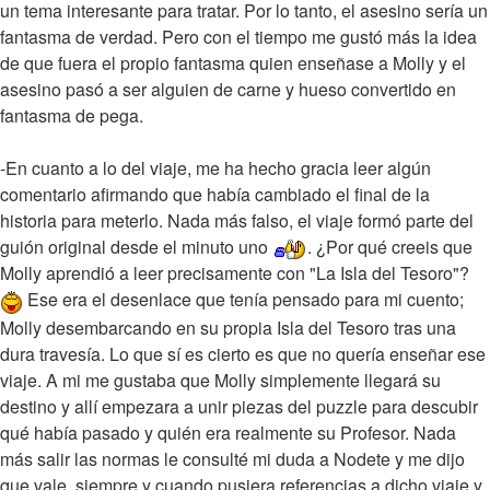
un tema interesante para tratar. Por lo tanto, el asesino sería un
fantasma de verdad. Pero con el tiempo me gustó más la idea
de que fuera el propio fantasma quien enseñase a Molly y el
asesino pasó a ser alguien de carne y hueso convertido en
fantasma de pega.
-En cuanto a lo del viaje, me ha hecho gracia leer algún
comentario afirmando que había cambiado el final de la
historia para meterlo. Nada más falso, el viaje formó parte del
guión original desde el minuto uno
. ¿Por qué creeis que
Molly aprendió a leer precisamente con "La Isla del Tesoro"?
Ese era el desenlace que tenía pensado para mi cuento;
Molly desembarcando en su propia Isla del Tesoro tras una
dura travesía. Lo que sí es cierto es que no quería enseñar ese
viaje. A mi me gustaba que Molly simplemente llegará su
destino y allí empezara a unir piezas del puzzle para descubir
qué había pasado y quién era realmente su Profesor. Nada
más salir las normas le consulté mi duda a Nodete y me dijo
que vale, siempre y cuando pusiera referencias a dicho viaje y