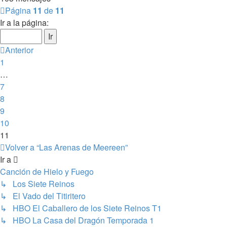
Página
11
de
11
Ir a la página:
Anterior
1
…
7
8
9
10
11
Volver a “Las Arenas de Meereen”
Ir a
Canción de Hielo y Fuego
↳ Los Siete Reinos
↳ El Vado del Titiritero
↳ HBO El Caballero de los Siete Reinos T1
↳ HBO La Casa del Dragón Temporada 1