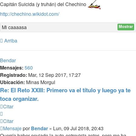
Capitán Suicida (y truhán) del Chechino
http://chechino.wikidot.com/
Mi caaaasa
Mostrar
Arriba
Bendar
Mensajes:
560
Registrado:
Mar, 12 Sep 2017, 17:27
Ubicación:
Minas Morgul
Re: El Reto XXIII: Primero va el título y luego ya te
toca organizar.
Citar
Citar
Mensaje
por
Bendar
»
Lun, 09 Jul 2018, 20:43
Querría haber enviado la auto-entrevista antes, pero me ha