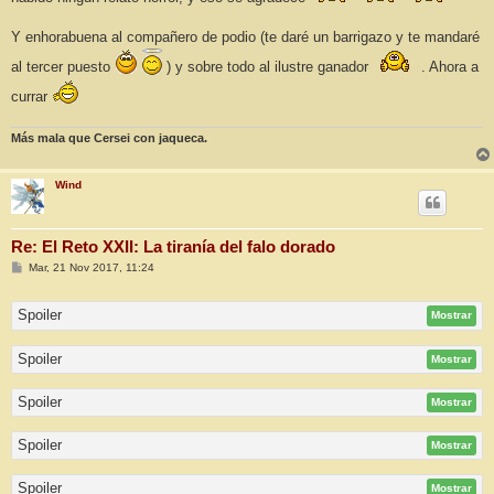
Y enhorabuena al compañero de podio (te daré un barrigazo y te mandaré
al tercer puesto
) y sobre todo al ilustre ganador
. Ahora a
currar
Más mala que Cersei con jaqueca.
Wind
Re: El Reto XXII: La tiranía del falo dorado
M
Mar, 21 Nov 2017, 11:24
e
n
s
Spoiler
Mostrar
a
j
e
Spoiler
Mostrar
Spoiler
Mostrar
Spoiler
Mostrar
Spoiler
Mostrar