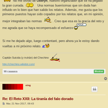
No me olvidó de
Oberyn
, nuestro organizador que se ha pegado
la gran currada.
Una normas buenísimas que sin duda han
influido en lo bien que han salido los relatos. Además, me gusta que los
primeros puestos hayan sido copados por los relatos que, en mi opinión,
mejor integraban las normas
. Creo que esa es la gracia del reto y
me agrada que se haya recompensado el esfuerzo
Si me he dejado algo, luego contentaré, pero ahora ya le estoy dando
vueltas a mi próximo relato.
Capitán Suicida (y truhán) del Chechino
http://chechino.wikidot.com/
Mi caaaasa
Mostrar
eing
Re: El Reto XXII: La tiranía del falo dorado
M
Mar, 21 Nov 2017, 09:43
e