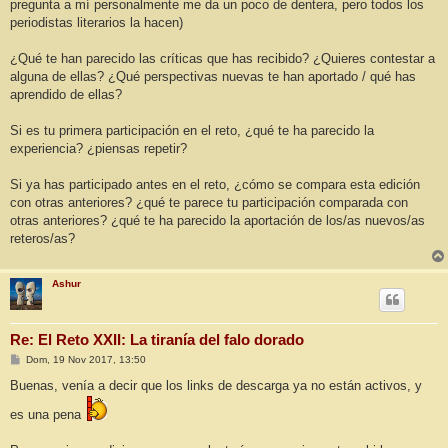
pregunta a mí personalmente me da un poco de dentera, pero todos los
periodistas literarios la hacen)
¿Qué te han parecido las críticas que has recibido? ¿Quieres contestar a
alguna de ellas? ¿Qué perspectivas nuevas te han aportado / qué has
aprendido de ellas?
Si es tu primera participación en el reto, ¿qué te ha parecido la
experiencia? ¿piensas repetir?
Si ya has participado antes en el reto, ¿cómo se compara esta edición
con otras anteriores? ¿qué te parece tu participación comparada con
otras anteriores? ¿qué te ha parecido la aportación de los/as nuevos/as
reteros/as?
Ashur
Re: El Reto XXII: La tiranía del falo dorado
M
Dom, 19 Nov 2017, 13:50
e
n
Buenas, venía a decir que los links de descarga ya no están activos, y
s
a
es una pena
j
e