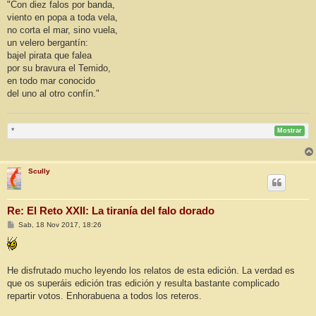
"Con diez falos por banda,
viento en popa a toda vela,
no corta el mar, sino vuela,
un velero bergantín:
bajel pirata que falea
por su bravura el Temido,
en todo mar conocido
del uno al otro confín."
*
Mostrar
Scully
Re: El Reto XXII: La tiranía del falo dorado
M
Sab, 18 Nov 2017, 18:26
e
n
s
a
j
He disfrutado mucho leyendo los relatos de esta edición. La verdad es
e
que os superáis edición tras edición y resulta bastante complicado
repartir votos. Enhorabuena a todos los reteros.