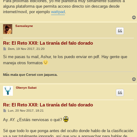
Para proximas ediciones, yo me plantería muy seriamente subirlos a
alguna plataforma que permita acceso directo sin descarga desde
internet/movil, por ejemplo
wattpad
.
Sansalayne
Re: El Reto XXII: La tiranía del falo dorado
M
Dom, 19 Nov 2017, 21:20
e
n
Si me pasas tu mail, Ashur, te los puedo enviar en pdf. Hay gente que
s
maneja otros formatos
a
j
e
Más mala que Cersei con jaqueca.
Oberyn Sabat
Re: El Reto XXII: La tiranía del falo dorado
M
Lun, 20 Nov 2017, 18:21
e
n
Ay. AY. ¿Estáis nerviosas o qué?
s
a
j
Sé que todo lo que ponga antes del oculto donde hablo de la clasificación
e
va a ser totalmente ignorado, así que voy a aprovechar para hablar de