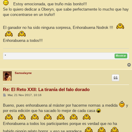
n
Estoy emocionada, que truño más bonito!!!
s
a
Se lo quiero dedicar a Oberyn, que sabe perfectamente lo mucho que hay
j
que concentrarse en un truño!!
e
El ganador no ha sido ninguna sorpresa, Enhorabuena Nodrok !!!
Enhorabuena a todos!!!
*
Mostrar
Sansalayne
Re: El Reto XXII: La tiranía del falo dorado
M
Mar, 21 Nov 2017, 10:16
e
n
Bueno, pues enhorabuena al máster por hacerme normas a medida
y
s
a
por esta edición que ha sacado lo mejor de cada casa
j
e
Enhorabuena a todos los participantes porque es verdad que no ha
habido ningún relato horror, y eso se agradece