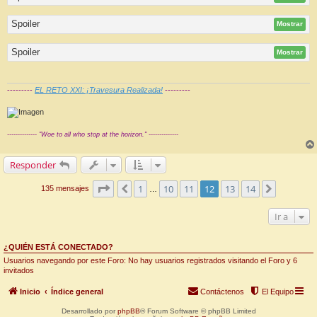
Spoiler
Mostrar
Spoiler
Mostrar
---------
EL RETO XXI: ¡Travesura Realizada!
---------
-------------- "Woe to all who stop at the horizon." --------------
Responder
Página
12
de
14
1
10
11
12
13
14
Anterior
Siguiente
135 mensajes
…
Ir a
¿QUIÉN ESTÁ CONECTADO?
Usuarios navegando por este Foro: No hay usuarios registrados visitando el Foro y 6
invitados
Inicio
Índice general
Contáctenos
El Equipo
Desarrollado por
phpBB
® Forum Software © phpBB Limited