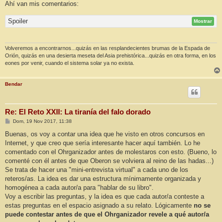
Ahí van mis comentarios:
Spoiler
Mostrar
Volveremos a encontrarnos...quizás en las resplandecientes brumas de la Espada de
Orión, quizás en una desierta meseta del Asia prehistórica...quizás en otra forma, en los
eones por venir, cuando el sistema solar ya no exista.
Bendar
Re: El Reto XXII: La tiranía del falo dorado
M
Dom, 19 Nov 2017, 11:38
e
n
Buenas, os voy a contar una idea que he visto en otros concursos en
s
Internet, y que creo que sería interesante hacer aquí también. Lo he
a
j
comentado con el Ohrganizador antes de molestaros con esto. (Bueno, lo
e
comenté con él antes de que Oberon se volviera al reino de las hadas...)
Se trata de hacer una "mini-entrevista virtual" a cada uno de los
reteros/as. La idea es dar una estructura mínimamente organizada y
homogénea a cada autor/a para "hablar de su libro".
Voy a escribir las preguntas, y la idea es que cada autor/a conteste a
estas preguntas en el espacio asignado a su relato. Lógicamente
no se
puede contestar antes de que el Ohrganizador revele a qué autor/a