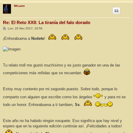
MrLann
Re: El Reto XXII: La tiranía del falo dorado
M
Lun, 20 Nov 2017, 19:56
e
n
¡Enhorabuena a
Nodete
!
s
a
j
e
Tu relato troll me gustó muchísimo y es justo ganador en una de las
competiciones más reñidas que se recuerdan.
Estoy muy contento por mi segundo puesto. Sobre todo, porque lo
comparto con alguien que escribe como los ángeles
y para mi es
todo un honor. Enhorabuena a ti tambien,
Ss
.
Este año no ha habido ningún rosquete. Eso significa que hay nivel y
espero que en la siguiente edición continúe así. ¡Felicidades a todos!