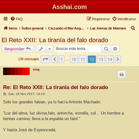
Asshai.com
FAQ
Registrarse
Identificarse
B
Inicio
Índice general
Cruzando el Mar Angosto
Las Arenas de Meereen
u
El Reto XXII: La tiranía del falo dorado
s
Buscar
Búsqueda 
Responder
c
a
Página
12
de
14
1
10
11
12
13
14
Anterior
Siguiente
135 mensajes
…
r
eing
Re: El Reto XXII: La tiranía del falo dorado
M
Sab, 18 Nov 2017, 14:19
e
n
Solo los grandes falean, ya lo hacía Antonio Machado:
s
a
j
“Luz del alma, luz divina,falo, antorcha, estrella, sol... Un hombre a
e
tientas camina; lleva a la espalda un falol."
Y hasta José de Espronceda: