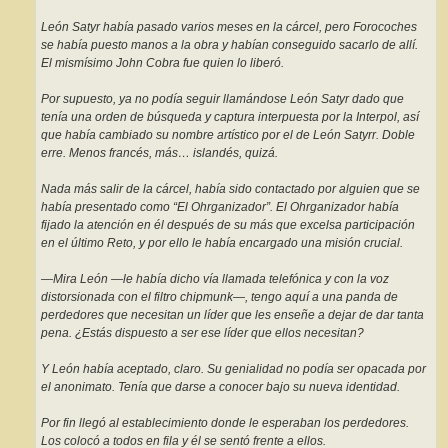
León Satyr había pasado varios meses en la cárcel, pero Forocoches
se había puesto manos a la obra y habían conseguido sacarlo de allí.
El mismísimo John Cobra fue quien lo liberó.
Por supuesto, ya no podía seguir llamándose León Satyr dado que
tenía una orden de búsqueda y captura interpuesta por la Interpol, así
que había cambiado su nombre artístico por el de León Satyrr. Doble
erre. Menos francés, más… islandés, quizá.
Nada más salir de la cárcel, había sido contactado por alguien que se
había presentado como “El Ohrganizador”. El Ohrganizador había
fijado la atención en él después de su más que excelsa participación
en el último Reto, y por ello le había encargado una misión crucial.
—Mira León —le había dicho vía llamada telefónica y con la voz
distorsionada con el filtro chipmunk—, tengo aquí a una panda de
perdedores que necesitan un líder que les enseñe a dejar de dar tanta
pena. ¿Estás dispuesto a ser ese líder que ellos necesitan?
Y León había aceptado, claro. Su genialidad no podía ser opacada por
el anonimato. Tenía que darse a conocer bajo su nueva identidad.
Por fin llegó al establecimiento donde le esperaban los perdedores.
Los colocó a todos en fila y él se sentó frente a ellos.