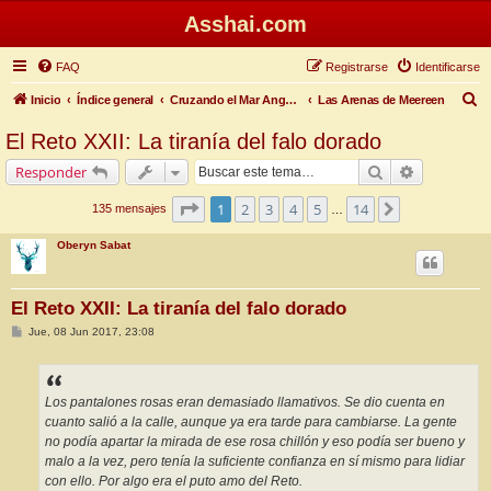
Asshai.com
FAQ
Registrarse
Identificarse
B
Inicio
Índice general
Cruzando el Mar Angosto
Las Arenas de Meereen
u
El Reto XXII: La tiranía del falo dorado
s
Buscar
Búsqueda 
Responder
c
a
Página
1
de
14
1
2
3
4
5
14
Siguiente
135 mensajes
…
r
Oberyn Sabat
El Reto XXII: La tiranía del falo dorado
M
Jue, 08 Jun 2017, 23:08
e
n
s
a
j
Los pantalones rosas eran demasiado llamativos. Se dio cuenta en
e
cuanto salió a la calle, aunque ya era tarde para cambiarse. La gente
no podía apartar la mirada de ese rosa chillón y eso podía ser bueno y
malo a la vez, pero tenía la suficiente confianza en sí mismo para lidiar
con ello. Por algo era el puto amo del Reto.