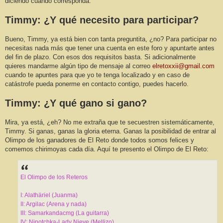
diciendo cuando corresponda.
Timmy: ¿Y qué necesito para participar?
Bueno, Timmy, ya está bien con tanta preguntita, ¿no? Para participar no
necesitas nada más que tener una cuenta en este foro y apuntarte antes
del fin de plazo. Con esos dos requisitos basta. Si adicionalmente
quieres mandarme algún tipo de mensaje al correo
elretoxxii@gmail.com
cuando te apuntes para que yo te tenga localizado y en caso de
catástrofe pueda ponerme en contacto contigo, puedes hacerlo.
Timmy: ¿Y qué gano si gano?
Mira, ya está, ¿eh? No me extraña que te secuestren sistemáticamente,
Timmy. Si ganas, ganas la gloria eterna. Ganas la posibilidad de entrar al
Olimpo de los ganadores de El Reto donde todos somos felices y
comemos chirimoyas cada día. Aquí te presento el Olimpo de El Reto:
El Olimpo de los Reteros
I: Alathäriel (Juanma)
II: Argilac (Arena y nada)
III: Samarkandacmg (La guitarra)
IV: Ninotchka-Lady Nieve (Mellizo)