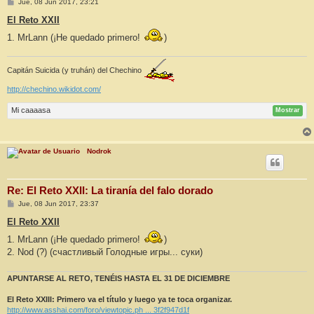
M
Jue, 08 Jun 2017, 23:21
e
n
El Reto XXII
s
a
1. MrLann (¡He quedado primero!
)
j
e
Capitán Suicida (y truhán) del Chechino
http://chechino.wikidot.com/
Mi caaaasa
Mostrar
Nodrok
Re: El Reto XXII: La tiranía del falo dorado
M
Jue, 08 Jun 2017, 23:37
e
n
El Reto XXII
s
a
1. MrLann (¡He quedado primero!
)
j
2. Nod (?) (счастливый Голодные игры... суки)
e
APUNTARSE AL RETO, TENÉIS HASTA EL 31 DE DICIEMBRE
El Reto XXIII: Primero va el título y luego ya te toca organizar.
http://www.asshai.com/foro/viewtopic.ph ... 3f2f947d1f