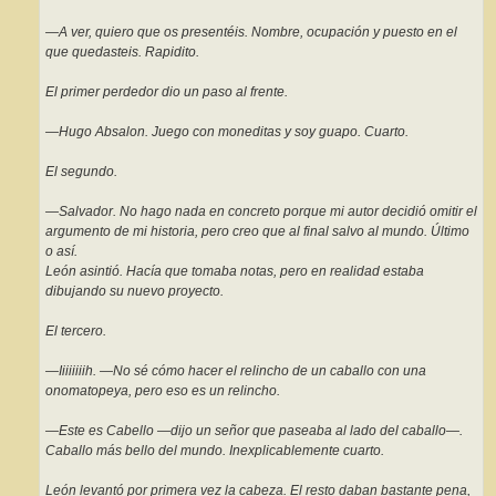
—A ver, quiero que os presentéis. Nombre, ocupación y puesto en el
que quedasteis. Rapidito.
El primer perdedor dio un paso al frente.
—Hugo Absalon. Juego con moneditas y soy guapo. Cuarto.
El segundo.
—Salvador. No hago nada en concreto porque mi autor decidió omitir el
argumento de mi historia, pero creo que al final salvo al mundo. Último
o así.
León asintió. Hacía que tomaba notas, pero en realidad estaba
dibujando su nuevo proyecto.
El tercero.
—Iiiiiiiih. —No sé cómo hacer el relincho de un caballo con una
onomatopeya, pero eso es un relincho.
—Este es Cabello —dijo un señor que paseaba al lado del caballo—.
Caballo más bello del mundo. Inexplicablemente cuarto.
León levantó por primera vez la cabeza. El resto daban bastante pena,