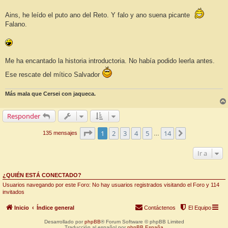
Ains, he leído el puto ano del Reto. Y falo y ano suena picante
Falano.
Me ha encantado la historia introductoria. No había podido leerla antes.
Ese rescate del mítico Salvador
Más mala que Cersei con jaqueca.
Responder
Página
1
de
14
1
2
3
4
5
14
Siguiente
135 mensajes
…
Ir a
¿QUIÉN ESTÁ CONECTADO?
Usuarios navegando por este Foro: No hay usuarios registrados visitando el Foro y 114
invitados
Inicio
Índice general
Contáctenos
El Equipo
Desarrollado por
phpBB
® Forum Software © phpBB Limited
Traducción al español por
phpBB España