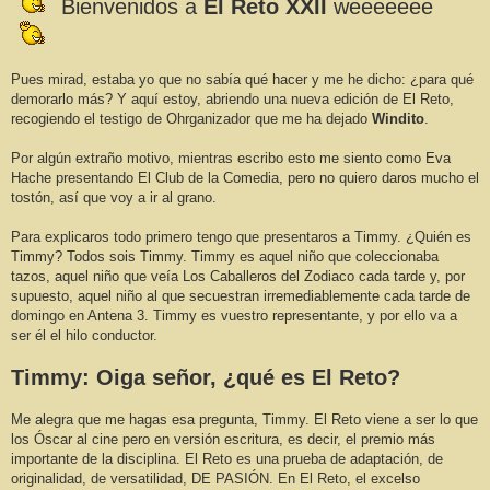
Bienvenidos a
El Reto XXII
weeeeeee
Pues mirad, estaba yo que no sabía qué hacer y me he dicho: ¿para qué
demorarlo más? Y aquí estoy, abriendo una nueva edición de El Reto,
recogiendo el testigo de Ohrganizador que me ha dejado
Windito
.
Por algún extraño motivo, mientras escribo esto me siento como Eva
Hache presentando El Club de la Comedia, pero no quiero daros mucho el
tostón, así que voy a ir al grano.
Para explicaros todo primero tengo que presentaros a Timmy. ¿Quién es
Timmy? Todos sois Timmy. Timmy es aquel niño que coleccionaba
tazos, aquel niño que veía Los Caballeros del Zodiaco cada tarde y, por
supuesto, aquel niño al que secuestran irremediablemente cada tarde de
domingo en Antena 3. Timmy es vuestro representante, y por ello va a
ser él el hilo conductor.
Timmy: Oiga señor, ¿qué es El Reto?
Me alegra que me hagas esa pregunta, Timmy. El Reto viene a ser lo que
los Óscar al cine pero en versión escritura, es decir, el premio más
importante de la disciplina. El Reto es una prueba de adaptación, de
originalidad, de versatilidad, DE PASIÓN. En El Reto, el excelso