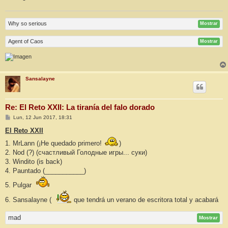
Why so serious
Mostrar
Agent of Caos
Mostrar
Sansalayne
Re: El Reto XXII: La tiranía del falo dorado
M
Lun, 12 Jun 2017, 18:31
e
n
El Reto XXII
s
a
1. MrLann (¡He quedado primero!
)
j
2. Nod (?) (счастливый Голодные игры... суки)
e
3. Windito (is back)
4. Pauntado (___________)
5. Pulgar
6. Sansalayne (
que tendrá un verano de escritora total y acabará
mad
Mostrar