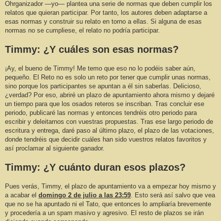
Ohrganizador —yo— plantea una serie de normas que deben cumplir los
relatos que quieran participar. Por tanto, los autores deben adaptarse a
esas normas y construir su relato en torno a ellas. Si alguna de esas
normas no se cumpliese, el relato no podría participar.
Timmy: ¿Y cuáles son esas normas?
¡Ay, el bueno de Timmy! Me temo que eso no lo podéis saber aún,
pequeño. El Reto no es solo un reto por tener que cumplir unas normas,
sino porque los participantes se apuntan a él sin saberlas. Delicioso,
¿verdad? Por eso, abriré un plazo de apuntamiento ahora mismo y dejaré
un tiempo para que los osados reteros se inscriban. Tras concluir ese
periodo, publicaré las normas y entonces tendréis otro periodo para
escribir y deleitarnos con vuestras propuestas. Tras ese largo periodo de
escritura y entrega, daré paso al último plazo, el plazo de las votaciones,
donde tendréis que decidir cuáles han sido vuestros relatos favoritos y
así proclamar al siguiente ganador.
Timmy: ¿Y cuánto duran esos plazos?
Pues verás, Timmy, el plazo de apuntamiento va a empezar hoy mismo y
a acabar el
domingo 2 de julio a las 23:59
. Esto será así salvo que vea
que no se ha apuntado ni el Tato, que entonces lo ampliaría brevemente
y procedería a un spam masivo y agresivo. El resto de plazos se irán