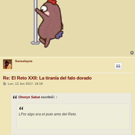
Sansalayne
Re: El Reto XXII: La tiranía del falo dorado
M
Lun, 12 Jun 2017, 19:18
e
n
s
Oberyn Sabat
escribió:
↑
a
j
e
LPor algo era el puto amo del Reto.