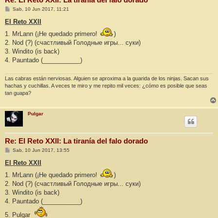
M
Sab, 10 Jun 2017, 11:21
e
n
El Reto XXII
s
a
1. MrLann (¡He quedado primero!
)
j
2. Nod (?) (счастливый Голодные игры... суки)
e
3. Windito (is back)
4. Pauntado (___________)
Las cabras están nerviosas. Alguien se aproxima a la guarida de los ninjas. Sacan sus
hachas y cuchillas. A veces te miro y me repito mil veces: ¿cómo es posible que seas
tan guapa?
Pulgar
Re: El Reto XXII: La tiranía del falo dorado
M
Sab, 10 Jun 2017, 13:55
e
n
El Reto XXII
s
a
1. MrLann (¡He quedado primero!
)
j
2. Nod (?) (счастливый Голодные игры... суки)
e
3. Windito (is back)
4. Pauntado (___________)
5. Pulgar