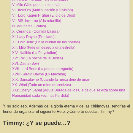
V: Milo (Vale por una sonrisa)
VI: JoseFco (Multiplicación y División)
VII: Lord Kaqen H´ghar (El ojo de Dios)
VII-BIS: Invierno (A la retortillé)
IX: Adunafael (Patas)
X: Cerandal (Comida basura)
XI: Lady Dayne (Preciado)
XII: LordBeric (En la ciudad de los poetas)
XIII: Milo (Pide un deseo a una estrella)
XIV: Nalibia (La Playstation)
XV: Esk (La noche de la Bestia)
XVI: Dama (Soy)
XVII: Lord Beric (La primera pregunta)
XVIII: Gerold Dayne (Ex Machina)
XIX: Sansalayne (Cuando la rueca dejó de girar)
XX: Wind (Todo un reino en cenizas)
XXI: Oberyn Sabat (Aguja Dorada de los Cielos que se Alza sobre una
Humanidad cada vez más Perdida)
Y no solo eso. Además de la gloria eterna y de las chirimoyas, tendrías el
honor de organizar el siguiente Reto. ¿Cómo te quedas, Timmy?
Timmy: ¿Y se puede…?