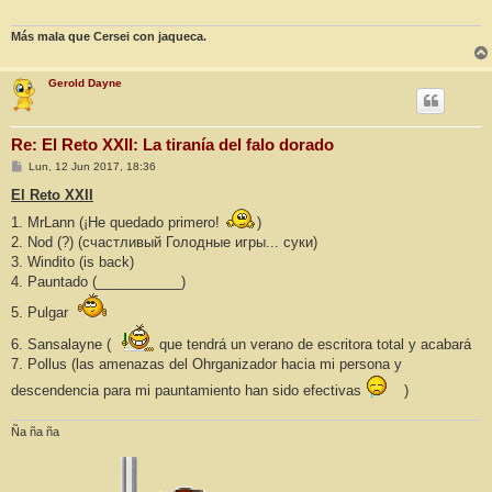
Más mala que Cersei con jaqueca.
Gerold Dayne
Re: El Reto XXII: La tiranía del falo dorado
M
Lun, 12 Jun 2017, 18:36
e
n
El Reto XXII
s
a
1. MrLann (¡He quedado primero!
)
j
2. Nod (?) (счастливый Голодные игры... суки)
e
3. Windito (is back)
4. Pauntado (___________)
5. Pulgar
6. Sansalayne (
que tendrá un verano de escritora total y acabará
7. Pollus (las amenazas del Ohrganizador hacia mi persona y
descendencia para mi pauntamiento han sido efectivas
)
Ña ña ña