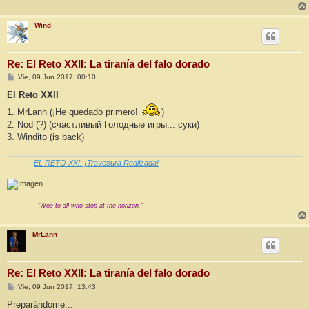
Wind
Re: El Reto XXII: La tiranía del falo dorado
M
Vie, 09 Jun 2017, 00:10
e
n
El Reto XXII
s
a
1. MrLann (¡He quedado primero!
)
j
2. Nod (?) (счастливый Голодные игры... суки)
e
3. Windito (is back)
---------
EL RETO XXI: ¡Travesura Realizada!
---------
-------------- "Woe to all who stop at the horizon." --------------
MrLann
Re: El Reto XXII: La tiranía del falo dorado
M
Vie, 09 Jun 2017, 13:43
e
n
Preparándome...