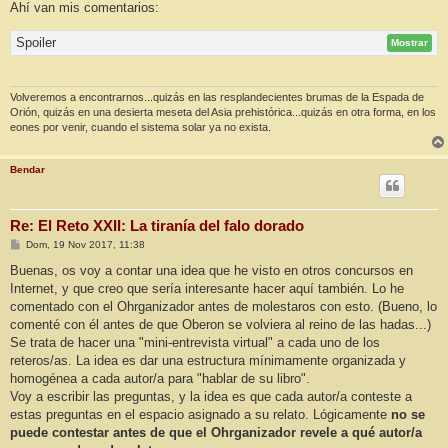
Ahí van mis comentarios:
Spoiler
Mostrar
Volveremos a encontrarnos...quizás en las resplandecientes brumas de la Espada de
Orión, quizás en una desierta meseta del Asia prehistórica...quizás en otra forma, en los
eones por venir, cuando el sistema solar ya no exista.
Bendar
Re: El Reto XXII: La tiranía del falo dorado
M
Dom, 19 Nov 2017, 11:38
e
n
Buenas, os voy a contar una idea que he visto en otros concursos en
s
Internet, y que creo que sería interesante hacer aquí también. Lo he
a
j
comentado con el Ohrganizador antes de molestaros con esto. (Bueno, lo
e
comenté con él antes de que Oberon se volviera al reino de las hadas...)
Se trata de hacer una "mini-entrevista virtual" a cada uno de los
reteros/as. La idea es dar una estructura mínimamente organizada y
homogénea a cada autor/a para "hablar de su libro".
Voy a escribir las preguntas, y la idea es que cada autor/a conteste a
estas preguntas en el espacio asignado a su relato. Lógicamente
no se
puede contestar antes de que el Ohrganizador revele a qué autor/a