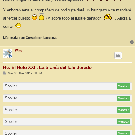
Y enhorabuena al compañero de podio (te daré un barrigazo y te mandaré
al tercer puesto
) y sobre todo al ilustre ganador
. Ahora a
currar
Más mala que Cersei con jaqueca.
Wind
Re: El Reto XXII: La tiranía del falo dorado
M
Mar, 21 Nov 2017, 11:24
e
n
s
Spoiler
Mostrar
a
j
e
Spoiler
Mostrar
Spoiler
Mostrar
Spoiler
Mostrar
Spoiler
Mostrar