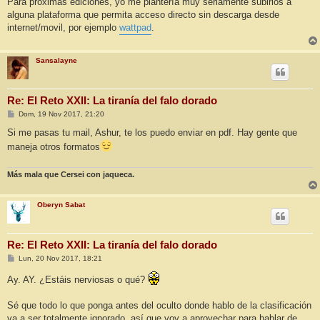
Para proximas ediciones, yo me plantería muy seriamente subirlos a
alguna plataforma que permita acceso directo sin descarga desde
internet/movil, por ejemplo
wattpad
.
Sansalayne
Re: El Reto XXII: La tiranía del falo dorado
M
Dom, 19 Nov 2017, 21:20
e
n
Si me pasas tu mail, Ashur, te los puedo enviar en pdf. Hay gente que
s
maneja otros formatos
a
j
e
Más mala que Cersei con jaqueca.
Oberyn Sabat
Re: El Reto XXII: La tiranía del falo dorado
M
Lun, 20 Nov 2017, 18:21
e
n
Ay. AY. ¿Estáis nerviosas o qué?
s
a
j
Sé que todo lo que ponga antes del oculto donde hablo de la clasificación
e
va a ser totalmente ignorado, así que voy a aprovechar para hablar de