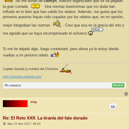
No me olvidó de
Oberyn
, nuestro organizador que se ha pegado
la gran currada.
Una normas buenísimas que sin duda han
influido en lo bien que han salido los relatos. Además, me gusta que los
primeros puestos hayan sido copados por los relatos que, en mi opinión,
mejor integraban las normas
. Creo que esa es la gracia del reto y
me agrada que se haya recompensado el esfuerzo
Si me he dejado algo, luego contentaré, pero ahora ya le estoy dando
vueltas a mi próximo relato.
Capitán Suicida (y truhán) del Chechino
http://chechino.wikidot.com/
Mi caaaasa
Mostrar
eing
Re: El Reto XXII: La tiranía del falo dorado
M
Mar, 21 Nov 2017, 09:43
e