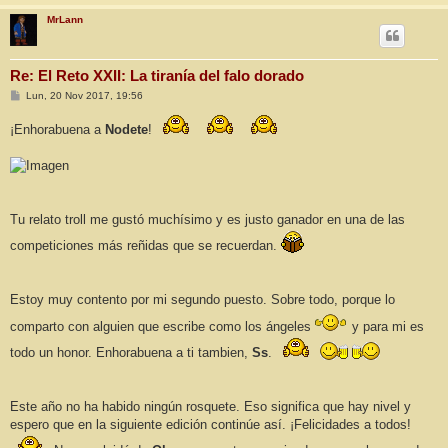
MrLann
Re: El Reto XXII: La tiranía del falo dorado
M
Lun, 20 Nov 2017, 19:56
e
n
¡Enhorabuena a
Nodete
!
s
a
j
e
Tu relato troll me gustó muchísimo y es justo ganador en una de las
competiciones más reñidas que se recuerdan.
Estoy muy contento por mi segundo puesto. Sobre todo, porque lo
comparto con alguien que escribe como los ángeles
y para mi es
todo un honor. Enhorabuena a ti tambien,
Ss
.
Este año no ha habido ningún rosquete. Eso significa que hay nivel y
espero que en la siguiente edición continúe así. ¡Felicidades a todos!