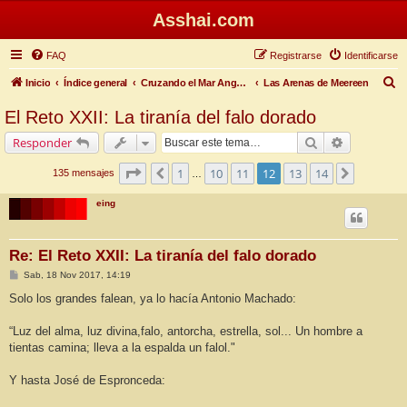
Asshai.com
FAQ
Registrarse
Identificarse
B
Inicio
Índice general
Cruzando el Mar Angosto
Las Arenas de Meereen
u
El Reto XXII: La tiranía del falo dorado
s
Buscar
Búsqueda 
Responder
c
a
Página
12
de
14
1
10
11
12
13
14
Anterior
Siguiente
135 mensajes
…
r
eing
Re: El Reto XXII: La tiranía del falo dorado
M
Sab, 18 Nov 2017, 14:19
e
n
Solo los grandes falean, ya lo hacía Antonio Machado:
s
a
j
“Luz del alma, luz divina,falo, antorcha, estrella, sol... Un hombre a
e
tientas camina; lleva a la espalda un falol."
Y hasta José de Espronceda: