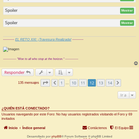
Spoiler
Mostrar
Spoiler
Mostrar
---------
EL RETO XXI: ¡Travesura Realizada!
---------
-------------- "Woe to all who stop at the horizon." --------------
Responder
Página
12
de
14
1
10
11
12
13
14
Anterior
Siguiente
135 mensajes
…
Ir a
¿QUIÉN ESTÁ CONECTADO?
Usuarios navegando por este Foro: No hay usuarios registrados visitando el Foro y 69
invitados
Inicio
Índice general
Contáctenos
El Equipo
Desarrollado por
phpBB
® Forum Software © phpBB Limited