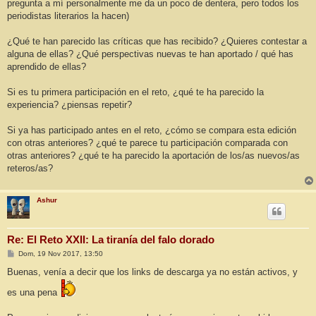
pregunta a mí personalmente me da un poco de dentera, pero todos los
periodistas literarios la hacen)
¿Qué te han parecido las críticas que has recibido? ¿Quieres contestar a
alguna de ellas? ¿Qué perspectivas nuevas te han aportado / qué has
aprendido de ellas?
Si es tu primera participación en el reto, ¿qué te ha parecido la
experiencia? ¿piensas repetir?
Si ya has participado antes en el reto, ¿cómo se compara esta edición
con otras anteriores? ¿qué te parece tu participación comparada con
otras anteriores? ¿qué te ha parecido la aportación de los/as nuevos/as
reteros/as?
Ashur
Re: El Reto XXII: La tiranía del falo dorado
M
Dom, 19 Nov 2017, 13:50
e
n
Buenas, venía a decir que los links de descarga ya no están activos, y
s
a
es una pena
j
e