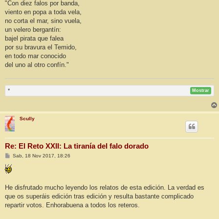
"Con diez falos por banda,
viento en popa a toda vela,
no corta el mar, sino vuela,
un velero bergantín:
bajel pirata que falea
por su bravura el Temido,
en todo mar conocido
del uno al otro confín."
*
Mostrar
Scully
Re: El Reto XXII: La tiranía del falo dorado
M
Sab, 18 Nov 2017, 18:26
e
n
s
a
j
He disfrutado mucho leyendo los relatos de esta edición. La verdad es
e
que os superáis edición tras edición y resulta bastante complicado
repartir votos. Enhorabuena a todos los reteros.