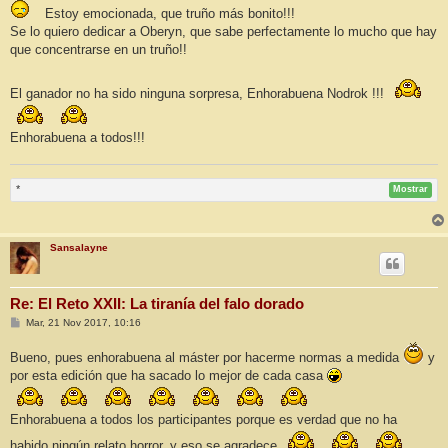
n
Estoy emocionada, que truño más bonito!!!
s
a
Se lo quiero dedicar a Oberyn, que sabe perfectamente lo mucho que hay
j
que concentrarse en un truño!!
e
El ganador no ha sido ninguna sorpresa, Enhorabuena Nodrok !!!
Enhorabuena a todos!!!
*
Mostrar
Sansalayne
Re: El Reto XXII: La tiranía del falo dorado
M
Mar, 21 Nov 2017, 10:16
e
n
Bueno, pues enhorabuena al máster por hacerme normas a medida
y
s
a
por esta edición que ha sacado lo mejor de cada casa
j
e
Enhorabuena a todos los participantes porque es verdad que no ha
habido ningún relato horror, y eso se agradece