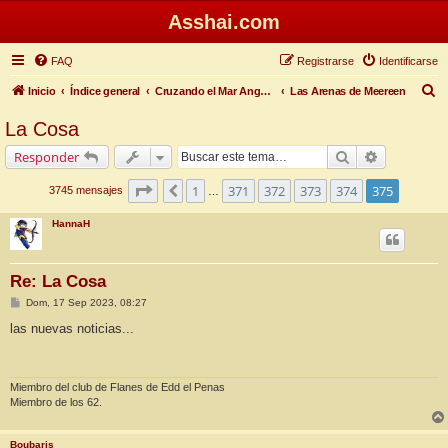
Asshai.com
FAQ
Registrarse
Identificarse
B
Inicio
Índice general
Cruzando el Mar Angosto
Las Arenas de Meereen
u
La Cosa
s
Buscar
Búsqueda 
Responder
c
a
Página
375
de
375
1
371
372
373
374
375
Anterior
3745 mensajes
…
r
HannaH
Re: La Cosa
M
Dom, 17 Sep 2023, 08:27
e
n
las nuevas noticias...
s
a
j
e
Miembro del club de Flanes de Edd el Penas
Miembro de los 62.
Boubaris