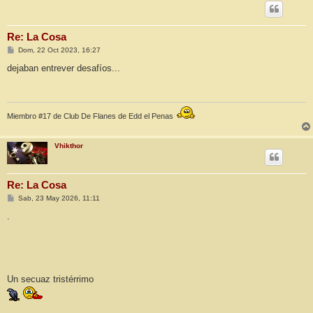
Re: La Cosa
M
Dom, 22 Oct 2023, 16:27
e
n
dejaban entrever desafíos...
s
a
j
e
Miembro #17 de Club De Flanes de Edd el Penas
Vhikthor
Re: La Cosa
M
Sab, 23 May 2026, 11:11
e
n
.
s
a
j
e
Un secuaz tristérrimo