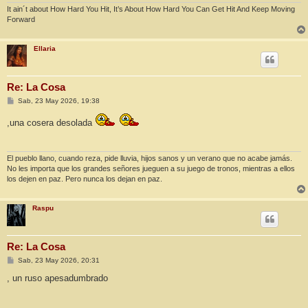
It ain´t about How Hard You Hit, It’s About How Hard You Can Get Hit And Keep Moving
Forward
Ellaria
Re: La Cosa
M
Sab, 23 May 2026, 19:38
e
n
,una cosera desolada
s
a
j
e
El pueblo llano, cuando reza, pide lluvia, hijos sanos y un verano que no acabe jamás.
No les importa que los grandes señores jueguen a su juego de tronos, mientras a ellos
los dejen en paz. Pero nunca los dejan en paz.
Raspu
Re: La Cosa
M
Sab, 23 May 2026, 20:31
e
n
, un ruso apesadumbrado
s
a
j