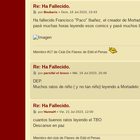
Re: Ha Fallecido.
M
por
Boubaris
»
Dom, 16 Jul 2023, 23:43
e
n
Ha fallecido Francisco "Paco" Ibañez, el creador de Morta
s
pasé muchas horas leyendo esos comics y pasé muchos bu
a
j
e
Miembro #17 de Club De Flanes de Edd el Penas
Re: Ha Fallecido.
M
por
parsifal el bravo
»
Mié, 19 Jul 2023, 20:46
e
n
DEP.
s
Muchos ratos de niño ( y no tan niño) leyendo a Mortadel
a
j
e
Re: Ha Fallecido.
M
por
HannaH
»
Vie, 21 Jul 2023, 12:00
e
n
cuantos buenos ratos leyendo el TBO
s
Descanse en paz
a
j
e
Miembro del club de Flanes de Edd el Penas