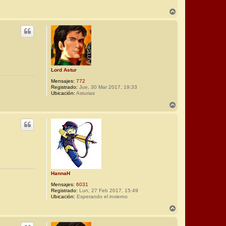
A
r
r
i
b
a
Lord Astur
Mensajes:
772
Registrado:
Jue, 30 Mar 2017, 19:33
Ubicación:
Asturias
A
r
r
i
b
a
HannaH
Mensajes:
6031
Registrado:
Lun, 27 Feb 2017, 15:49
Ubicación:
Esperando el invierno
A
r
r