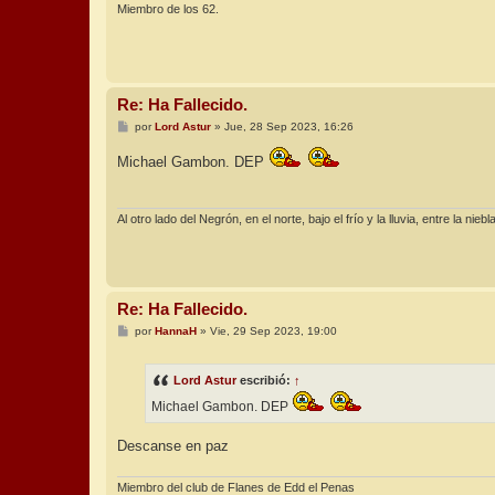
Miembro de los 62.
Re: Ha Fallecido.
M
por
Lord Astur
»
Jue, 28 Sep 2023, 16:26
e
n
Michael Gambon. DEP
s
a
j
e
Al otro lado del Negrón, en el norte, bajo el frío y la lluvia, entre la nieb
Re: Ha Fallecido.
M
por
HannaH
»
Vie, 29 Sep 2023, 19:00
e
n
s
Lord Astur
escribió:
↑
a
j
Michael Gambon. DEP
e
Descanse en paz
Miembro del club de Flanes de Edd el Penas