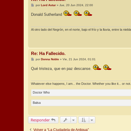
M
por
Lord Astur
»
Jue, 20 Jun 2024, 22:00
e
n
Donald Sutherland
s
a
j
e
Al otro lado del Negrón, en el norte, bajo el frío y la lluvia, entre la nieb
Re: Ha Fallecido.
M
por
Donna Noble
»
Vie, 21 Jun 2024, 01:01
e
n
Qué tristeza, que en paz descanse.
s
a
j
e
Whatever else happens, I am... the Doctor. Whether you like it... or not.
Doctor Who
Balsa
Responder
Volver a “La Ciudadela de Antigua”