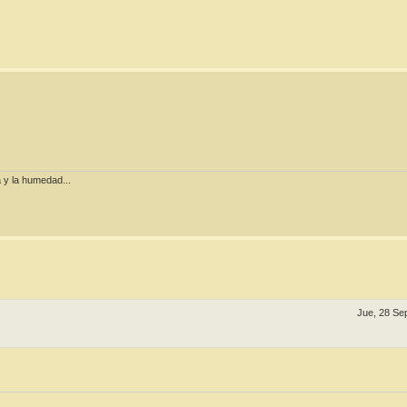
la y la humedad...
Jue, 28 Se