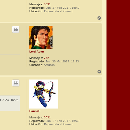
Mensajes:
6031
Registrado:
Lun, 27 Feb 2017, 15:49
Ubicación:
Esperando el invierno
A
r
r
i
b
a
Lord Astur
Mensajes:
772
Registrado:
Jue, 30 Mar 2017, 19:33
Ubicación:
Asturias
A
r
r
i
b
a
p 2023, 16:26
HannaH
Mensajes:
6031
Registrado:
Lun, 27 Feb 2017, 15:49
Ubicación:
Esperando el invierno