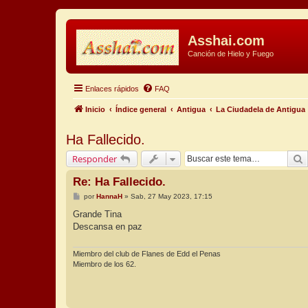
Asshai.com
Canción de Hielo y Fuego
Enlaces rápidos
FAQ
Inicio
Índice general
Antigua
La Ciudadela de Antigua
Ha Fallecido.
B
Responder
Re: Ha Fallecido.
M
por
HannaH
»
Sab, 27 May 2023, 17:15
e
n
Grande Tina
s
Descansa en paz
a
j
e
Miembro del club de Flanes de Edd el Penas
Miembro de los 62.