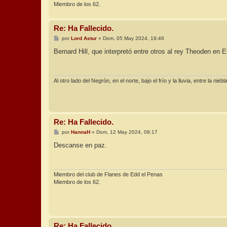
Miembro de los 62.
Re: Ha Fallecido.
M
por
Lord Astur
»
Dom, 05 May 2024, 19:46
e
n
Bernard Hill, que interpretó entre otros al rey Theoden en E
s
a
j
e
Al otro lado del Negrón, en el norte, bajo el frío y la lluvia, entre la nieb
Re: Ha Fallecido.
M
por
HannaH
»
Dom, 12 May 2024, 08:17
e
n
Descanse en paz.
s
a
j
e
Miembro del club de Flanes de Edd el Penas
Miembro de los 62.
Re: Ha Fallecido.