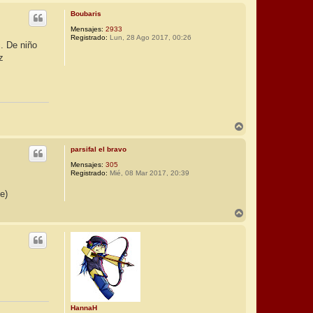
r
Boubaris
i
b
Mensajes:
2933
Registrado:
Lun, 28 Ago 2017, 00:26
a
. De niño
z
A
r
r
parsifal el bravo
i
b
Mensajes:
305
Registrado:
Mié, 08 Mar 2017, 20:39
a
e)
A
r
r
i
b
a
HannaH