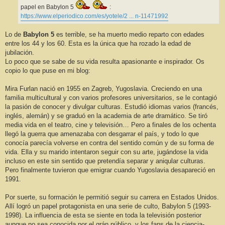
papel en Babylon 5
:
https://www.elperiodico.com/es/yotele/2 ... n-11471992
Lo de
Babylon 5
es terrible, se ha muerto medio reparto con edades
entre los 44 y los 60. Esta es la única que ha rozado la edad de
jubilación.
Lo poco que se sabe de su vida resulta apasionante e inspirador. Os
copio lo que puse en mi blog:
Mira Furlan nació en 1955 en Zagreb, Yugoslavia. Creciendo en una
familia multicultural y con varios profesores universitarios, se le contagió
la pasión de conocer y divulgar culturas. Estudió idiomas varios (francés,
inglés, alemán) y se graduó en la academia de arte dramático. Se tiró
media vida en el teatro, cine y televisión… Pero a finales de los ochenta
llegó la guerra que amenazaba con desgarrar el país, y todo lo que
conocía parecía volverse en contra del sentido común y de su forma de
vida. Ella y su marido intentaron seguir con su arte, jugándose la vida
incluso en este sin sentido que pretendía separar y aniqular culturas.
Pero finalmente tuvieron que emigrar cuando Yugoslavia desapareció en
1991.
Por suerte, su formación le permitió seguir su carrera en Estados Unidos.
Allí logró un papel protagonista en una serie de culto, Babylon 5 (1993-
1998). La influencia de esta se siente en toda la televisión posterior
aunque no sea conocida por el grán público, y los fans de la ciencia-