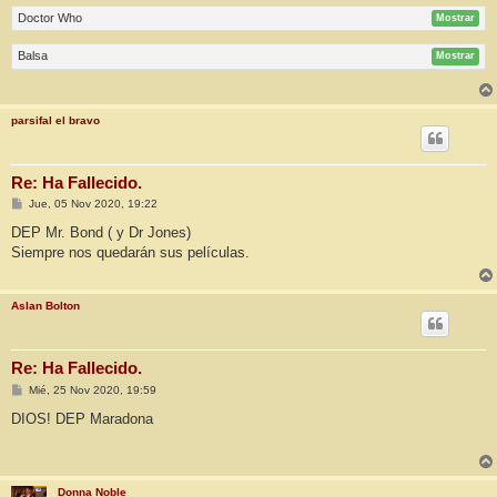
Doctor Who
Mostrar
Balsa
Mostrar
parsifal el bravo
Re: Ha Fallecido.
M
Jue, 05 Nov 2020, 19:22
e
n
DEP Mr. Bond ( y Dr Jones)
s
Siempre nos quedarán sus películas.
a
j
e
Aslan Bolton
Re: Ha Fallecido.
M
Mié, 25 Nov 2020, 19:59
e
n
DIOS! DEP Maradona
s
a
j
e
Donna Noble