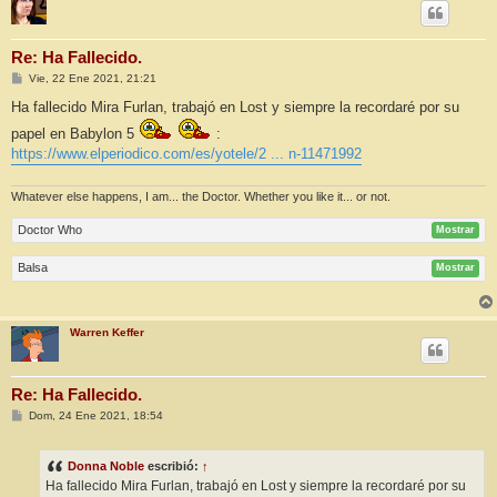
Re: Ha Fallecido.
M
Vie, 22 Ene 2021, 21:21
e
n
Ha fallecido Mira Furlan, trabajó en Lost y siempre la recordaré por su
s
a
papel en Babylon 5
:
j
https://www.elperiodico.com/es/yotele/2 ... n-11471992
e
Whatever else happens, I am... the Doctor. Whether you like it... or not.
Doctor Who
Mostrar
Balsa
Mostrar
Warren Keffer
Re: Ha Fallecido.
M
Dom, 24 Ene 2021, 18:54
e
n
s
Donna Noble
escribió:
↑
a
j
Ha fallecido Mira Furlan, trabajó en Lost y siempre la recordaré por su
e