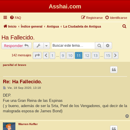
Asshai.com
FAQ
Registrarse
Identificarse
B
Inicio
Índice general
Antigua
La Ciudadela de Antigua
u
Ha Fallecido.
s
Buscar
Búsqueda 
Responder
c
a
Página
11
de
15
1
9
10
11
12
13
15
Anterior
Siguie
142 mensajes
…
…
r
parsifal el bravo
Re: Ha Fallecido.
M
Vie, 18 Sep 2020, 13:18
e
n
DEP.
s
Fue una Gran Reina de las Espinas
a
j
( y bueno, además de ser la Srta, Peel de los Vengadores, qué decir de la
e
malograda esposa de James Bond)
Warren Keffer