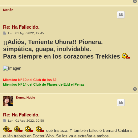
e
Marián
Re: Ha Fallecido.
M
Lun, 01 Ago 2022, 19:45
e
¡¡Adiós, Teniente Uhura!! Pionera,
n
s
simpática, guapa, inolvidable.
a
j
Para siempre en los corazones Trekkies
e
Miembro Nº 10 del Club de los 62
Miembro Nº 14 del Club de Flanes de Edd el Penas
Donna Noble
Re: Ha Fallecido.
M
Lun, 01 Ago 2022, 20:58
e
n
qué tristeza. Y también falleció Bernard Cribbins,
s
a
quién trabajó en Doctor Who. Se los va a extrañar a ambos.