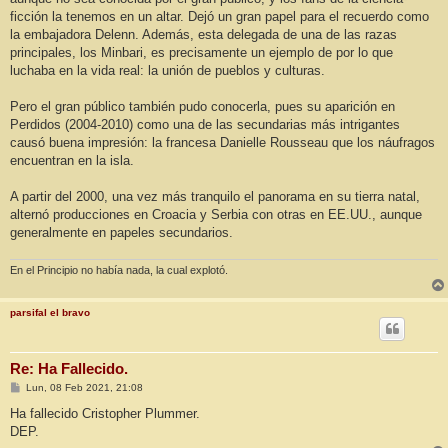
ficción la tenemos en un altar. Dejó un gran papel para el recuerdo como
la embajadora Delenn. Además, esta delegada de una de las razas
principales, los Minbari, es precisamente un ejemplo de por lo que
luchaba en la vida real: la unión de pueblos y culturas.
Pero el gran público también pudo conocerla, pues su aparición en
Perdidos (2004-2010) como una de las secundarias más intrigantes
causó buena impresión: la francesa Danielle Rousseau que los náufragos
encuentran en la isla.
A partir del 2000, una vez más tranquilo el panorama en su tierra natal,
alternó producciones en Croacia y Serbia con otras en EE.UU., aunque
generalmente en papeles secundarios.
En el Principio no había nada, la cual explotó.
parsifal el bravo
Re: Ha Fallecido.
M
Lun, 08 Feb 2021, 21:08
e
n
Ha fallecido Cristopher Plummer.
s
DEP.
a
j