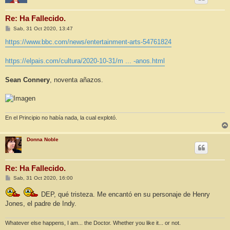
Re: Ha Fallecido.
M
Sab, 31 Oct 2020, 13:47
e
n
https://www.bbc.com/news/entertainment-arts-54761824
s
a
j
https://elpais.com/cultura/2020-10-31/m ... -anos.html
e
Sean Connery
, noventa añazos.
En el Principio no había nada, la cual explotó.
Donna Noble
Re: Ha Fallecido.
M
Sab, 31 Oct 2020, 16:00
e
n
DEP, qué tristeza. Me encantó en su personaje de Henry
s
a
Jones, el padre de Indy.
j
e
Whatever else happens, I am... the Doctor. Whether you like it... or not.