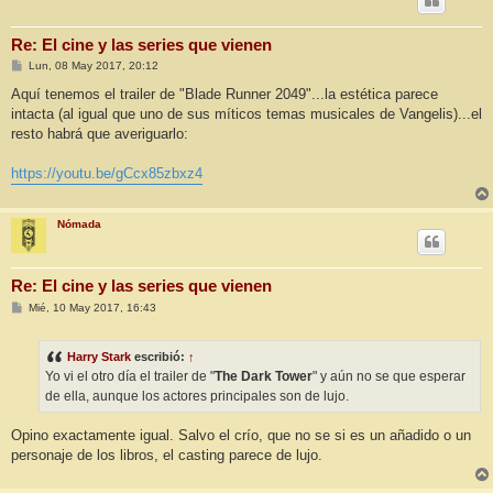
Re: El cine y las series que vienen
M
Lun, 08 May 2017, 20:12
e
n
Aquí tenemos el trailer de "Blade Runner 2049"...la estética parece
s
intacta (al igual que uno de sus míticos temas musicales de Vangelis)...el
a
j
resto habrá que averiguarlo:
e
https://youtu.be/gCcx85zbxz4
Nómada
Re: El cine y las series que vienen
M
Mié, 10 May 2017, 16:43
e
n
s
Harry Stark
escribió:
↑
a
j
Yo vi el otro día el trailer de "
The Dark Tower
" y aún no se que esperar
e
de ella, aunque los actores principales son de lujo.
Opino exactamente igual. Salvo el crío, que no se si es un añadido o un
personaje de los libros, el casting parece de lujo.