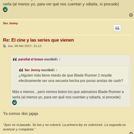
verla (al menos yo, para ver qué nos cuentan y odiarla, si procede)
Ser Jonny
Re: El cine y las series que vienen
M
Jue, 06 Abr 2017, 21:12
e
n
s
parsifal el bravo
escribió:
↑
a
j
e
Ser Jonny
escribió:
↑
¿Alguien más tiene miedo de que Blade Runner 2 resulte
efectivamente ser una secuela hecha por puras ansias de cash?
Más o menos....pero iremos todos los que adoramos Blade Runner a
verla (al menos yo, para ver qué nos cuentan y odiarla, si procede)
Ya somos dos jajaja
"Ayer es el pasado. Se fue y no volverá. La primera ley es sobrevivir. La segunda es
avanzar y conquistar."