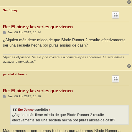
Ser Jonny
Re: El cine y las series que vienen
M
Jue, 06 Abr 2017, 15:14
e
n
¿Alguien más tiene miedo de que Blade Runner 2 resulte efectivamente
s
ser una secuela hecha por puras ansias de cash?
a
j
e
"Ayer es el pasado. Se fue y no volverá. La primera ley es sobrevivir. La segunda es
avanzar y conquistar."
parsifal el bravo
Re: El cine y las series que vienen
M
Jue, 06 Abr 2017, 16:16
e
n
s
Ser Jonny
escribió:
↑
a
j
¿Alguien más tiene miedo de que Blade Runner 2 resulte
e
efectivamente ser una secuela hecha por puras ansias de cash?
Más o menos....pero iremos todos los que adoramos Blade Runner a