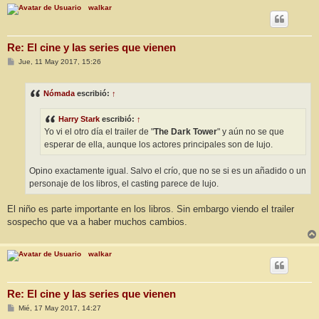
walkar
Re: El cine y las series que vienen
M
Jue, 11 May 2017, 15:26
e
n
s
Nómada
escribió:
↑
a
j
e
Harry Stark
escribió:
↑
Yo vi el otro día el trailer de "
The Dark Tower
" y aún no se que
esperar de ella, aunque los actores principales son de lujo.
Opino exactamente igual. Salvo el crío, que no se si es un añadido o un
personaje de los libros, el casting parece de lujo.
El niño es parte importante en los libros. Sin embargo viendo el trailer
sospecho que va a haber muchos cambios.
walkar
Re: El cine y las series que vienen
M
Mié, 17 May 2017, 14:27
e