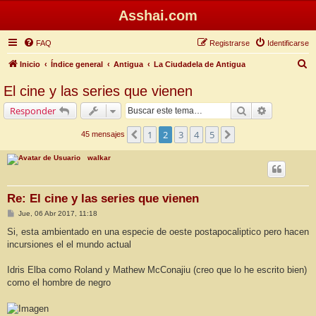
Asshai.com
FAQ
Registrarse
Identificarse
B
Inicio
Índice general
Antigua
La Ciudadela de Antigua
u
El cine y las series que vienen
s
Buscar
Búsqueda 
Responder
c
a
1
2
3
4
5
Anterior
Siguiente
45 mensajes
r
walkar
Re: El cine y las series que vienen
M
Jue, 06 Abr 2017, 11:18
e
n
Si, esta ambientado en una especie de oeste postapocaliptico pero hacen
s
incursiones el el mundo actual
a
j
e
Idris Elba como Roland y Mathew McConajiu (creo que lo he escrito bien)
como el hombre de negro