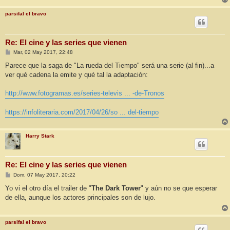
parsifal el bravo
Re: El cine y las series que vienen
M
Mar, 02 May 2017, 22:48
e
n
Parece que la saga de "La rueda del Tiempo" será una serie (al fin)...a
s
ver qué cadena la emite y qué tal la adaptación:
a
j
e
http://www.fotogramas.es/series-televis ... -de-Tronos
https://infoliteraria.com/2017/04/26/so ... del-tiempo
Harry Stark
Re: El cine y las series que vienen
M
Dom, 07 May 2017, 20:22
e
n
Yo vi el otro día el trailer de "
The Dark Tower
" y aún no se que esperar
s
de ella, aunque los actores principales son de lujo.
a
j
e
parsifal el bravo