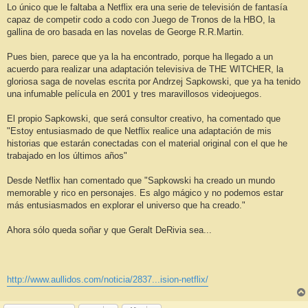
n
Lo único que le faltaba a Netflix era una serie de televisión de fantasía
s
capaz de competir codo a codo con Juego de Tronos de la HBO, la
a
j
gallina de oro basada en las novelas de George R.R.Martin.
e
Pues bien, parece que ya la ha encontrado, porque ha llegado a un
acuerdo para realizar una adaptación televisiva de THE WITCHER, la
gloriosa saga de novelas escrita por Andrzej Sapkowski, que ya ha tenido
una infumable película en 2001 y tres maravillosos videojuegos.
El propio Sapkowski, que será consultor creativo, ha comentado que
"Estoy entusiasmado de que Netflix realice una adaptación de mis
historias que estarán conectadas con el material original con el que he
trabajado en los últimos años"
Desde Netflix han comentado que "Sapkowski ha creado un mundo
memorable y rico en personajes. Es algo mágico y no podemos estar
más entusiasmados en explorar el universo que ha creado."
Ahora sólo queda soñar y que Geralt DeRivia sea...
http://www.aullidos.com/noticia/2837...ision-netflix/