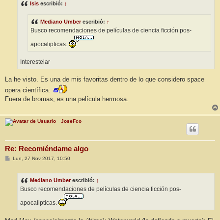
Isis
escribió:
↑
a
j
e
Mediano Umber
escribió:
↑
Busco recomendaciones de películas de ciencia ficción pos-
apocalipticas.
Interestelar
La he visto. Es una de mis favoritas dentro de lo que considero space
opera científica.
Fuera de bromas, es una película hermosa.
JoseFco
Re: Recomiéndame algo
M
Lun, 27 Nov 2017, 10:50
e
n
s
Mediano Umber
escribió:
↑
a
j
Busco recomendaciones de películas de ciencia ficción pos-
e
apocalipticas.