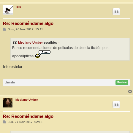
Isis
Re: Recomiéndame algo
M
Dom, 26 Nov 2017, 15:11
e
n
s
Mediano Umber
escribió:
↑
a
j
Busco recomendaciones de películas de ciencia ficción pos-
e
apocalipticas.
Interestelar
Unitato
Mostrar
Mediano Umber
Re: Recomiéndame algo
M
Lun, 27 Nov 2017, 02:13
e
n
s