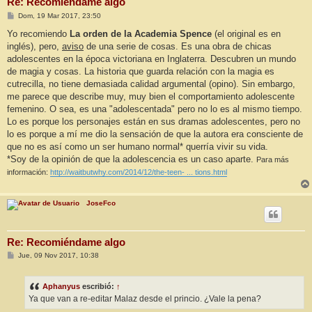
Re: Recomiéndame algo
M
Dom, 19 Mar 2017, 23:50
e
n
Yo recomiendo
La orden de la Academia Spence
(el original es en
s
inglés), pero,
aviso
de una serie de cosas. Es una obra de chicas
a
j
adolescentes en la época victoriana en Inglaterra. Descubren un mundo
e
de magia y cosas. La historia que guarda relación con la magia es
cutrecilla, no tiene demasiada calidad argumental (opino). Sin embargo,
me parece que describe muy, muy bien el comportamiento adolescente
femenino. O sea, es una "adolescentada" pero no lo es al mismo tiempo.
Lo es porque los personajes están en sus dramas adolescentes, pero no
lo es porque a mí me dio la sensación de que la autora era consciente de
que no es así como un ser humano normal* querría vivir su vida.
*Soy de la opinión de que la adolescencia es un caso aparte.
Para más
información:
http://waitbutwhy.com/2014/12/the-teen- ... tions.html
JoseFco
Re: Recomiéndame algo
M
Jue, 09 Nov 2017, 10:38
e
n
s
Aphanyus
escribió:
↑
a
j
Ya que van a re-editar Malaz desde el princio. ¿Vale la pena?
e