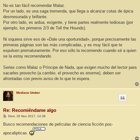
No es tan fácil recomendar Malaz.
Por un lado, es una saga tremenda, que llega a alcanzar cotas de épica
desmesurada y brillante.
Por otro lado, es ardua, exigente, y tiene partes realmente tediosas (por
ejemplo, los primeros 2/3 de Toll the Hounds).
Ni siquiera sirve eso de «Dale una oportunidad», porque precisamente las
primeras páginas son las más complicadas, y es muy fácil que te
expulsen prematuramente. Por eso sólo la recomiendo cuando sé a quien
se la estoy recomendando.
Series como Malaz o Príncipe de Nada, que exigen mucho del lector para
sacarles provecho (a cambio, el provecho es enorme), deben ser
afrontadas con previo aviso de lo que te espera.
Mediano Umber
Re: Recomiéndame algo
M
Dom, 26 Nov 2017, 14:38
e
n
Busco recomendaciones de películas de ciencia ficción pos-
s
a
apocalipticas.
j
e