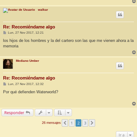
walkar
Re: Recomiéndame algo
M
Lun, 27 Nov 2017, 12:21
e
n
los hijos de los hombres y la del cartero son las que me vienen ahora a la
s
memoria
a
j
e
Mediano Umber
Re: Recomiéndame algo
M
Lun, 27 Nov 2017, 12:32
e
n
Por qué defienden Waterworld?
s
a
j
e
Responder
1
2
3
Anterior
Siguiente
26 mensajes
Ir a