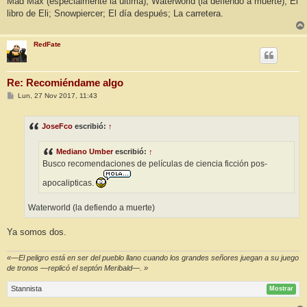
Mad Max (especialmente la última); Waterworld (la defiendo a muerte); El
libro de Eli; Snowpiercer; El día después; La carretera.
RedFate
Re: Recomiéndame algo
M
Lun, 27 Nov 2017, 11:43
e
n
s
JoseFco
escribió:
↑
a
j
e
Mediano Umber
escribió:
↑
Busco recomendaciones de películas de ciencia ficción pos-
apocalipticas.
Waterworld (la defiendo a muerte)
Ya somos dos.
«—El peligro está en ser del pueblo llano cuando los grandes señores juegan a su juego
de tronos —replicó el septón Meribald—. »
Stannista
Mostrar