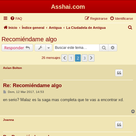
Asshai.com
FAQ
Registrarse
Identificarse
B
Inicio
Índice general
Antigua
La Ciudadela de Antigua
u
Recomiéndame algo
s
Buscar
Búsqueda 
Responder
c
a
1
2
3
Anterior
Siguiente
26 mensajes
r
Aslan Bolton
Re: Recomiéndame algo
M
Dom, 12 Mar 2017, 14:53
e
n
en serio? Malaz es la saga mas completa que te vas a encontrar xd.
s
a
j
e
Joanna