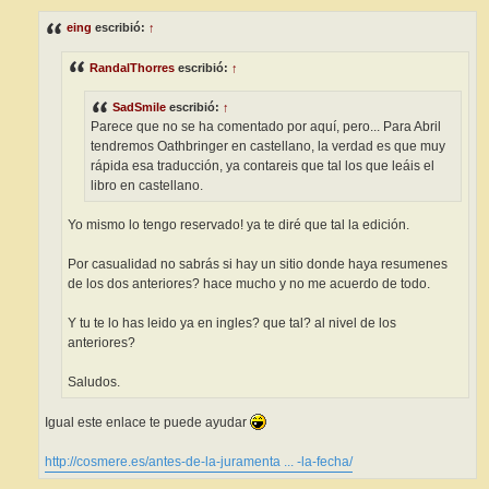
n
s
eing
escribió:
↑
a
j
e
RandalThorres
escribió:
↑
SadSmile
escribió:
↑
Parece que no se ha comentado por aquí, pero... Para Abril
tendremos Oathbringer en castellano, la verdad es que muy
rápida esa traducción, ya contareis que tal los que leáis el
libro en castellano.
Yo mismo lo tengo reservado! ya te diré que tal la edición.
Por casualidad no sabrás si hay un sitio donde haya resumenes
de los dos anteriores? hace mucho y no me acuerdo de todo.
Y tu te lo has leido ya en ingles? que tal? al nivel de los
anteriores?
Saludos.
Igual este enlace te puede ayudar
http://cosmere.es/antes-de-la-juramenta ... -la-fecha/