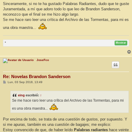
n
Sinceramente, si no te ha gustado Palabras Radiantes, dudo que te guste
s
Juramentada, a mí que adoro todo lo que leo de Brandon Sanderson,
a
j
reconozco que el final se me hizo algo largo.
e
Se me hace raro leer una crítica del Archivo de las Tormentas, para mi es
una obra maestra...
*
Mostrar
JoseFco
Re: Novelas Brandon Sanderson
M
Lun, 03 Sep 2018, 13:49
e
n
s
eing
escribió:
↑
a
j
Se me hace raro leer una crítica del Archivo de las Tormentas, para mi
e
es una obra maestra...
Por encima de todo, se trata de una cuestión de gustos, por supuesto. Y
si me apuras, también es una cuestión de bagajes; me explico:
Estoy convencido de que, de haber leído
Palabras radiantes
hace veinte