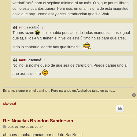
verdad" será para el séptimo mínimo, si no más. Ojo, que por mi libros
como este cuantos quiera. Pero eso, en una historia de esta magnitud
es lo que hay... como esa
peaso
introducción que fue WoK...
eing
escribió:
↑
Tienes razón
, no lo había pensado, de todas maneras pienso igual
que tú, si los 4 y 5 tienen el nivel de este último no es para quejarse,
todo lo contrario, donde hay que firmar!!!
Aditu
escribió:
↑
No, no, si no me quejo de que sea de
transición
. Puede darme uno al
año así, si quiere
Errante, siempre en el camino... Pero parando en Asshai de tanto en tanto...
xitolegal
Re: Novelas Brandon Sanderson
M
Jue, 01 Mar 2018, 00:27
e
n
ah pues mucha gracias por el dato SadSmile