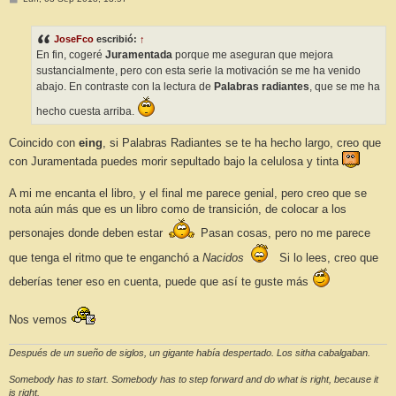
e
n
s
JoseFco
escribió:
↑
a
j
En fin, cogeré
Juramentada
porque me aseguran que mejora
e
sustancialmente, pero con esta serie la motivación se me ha venido
abajo. En contraste con la lectura de
Palabras radiantes
, que se me ha
hecho cuesta arriba.
Coincido con
eing
, si Palabras Radiantes se te ha hecho largo, creo que
con Juramentada puedes morir sepultado bajo la celulosa y tinta
A mi me encanta el libro, y el final me parece genial, pero creo que se
nota aún más que es un libro como de transición, de colocar a los
personajes donde deben estar
Pasan cosas, pero no me parece
que tenga el ritmo que te enganchó a
Nacidos
Si lo lees, creo que
deberías tener eso en cuenta, puede que así te guste más
Nos vemos
Después de un sueño de siglos, un gigante había despertado. Los sitha cabalgaban.
Somebody has to start. Somebody has to step forward and do what is right, because it
is right.