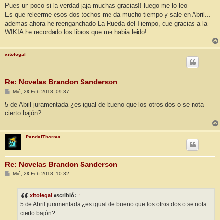
Pues un poco si la verdad jaja muchas gracias!! luego me lo leo
Es que releerme esos dos tochos me da mucho tiempo y sale en Abril...
ademas ahora he reenganchado La Rueda del Tiempo, que gracias a la
WIKIA he recordado los libros que me habia leido!
xitolegal
Re: Novelas Brandon Sanderson
M
Mié, 28 Feb 2018, 09:37
e
n
5 de Abril juramentada ¿es igual de bueno que los otros dos o se nota
s
cierto bajón?
a
j
e
RandalThorres
Re: Novelas Brandon Sanderson
M
Mié, 28 Feb 2018, 10:32
e
n
s
xitolegal
escribió:
↑
a
j
5 de Abril juramentada ¿es igual de bueno que los otros dos o se nota
e
cierto bajón?