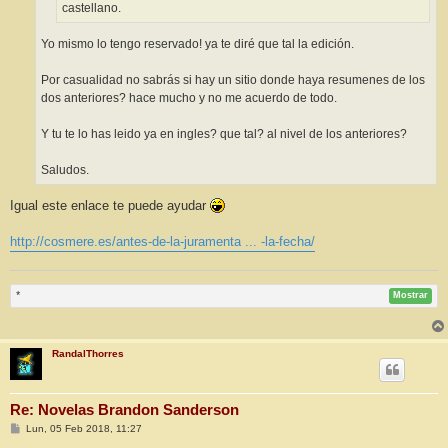
castellano.
Yo mismo lo tengo reservado! ya te diré que tal la edición.
Por casualidad no sabrás si hay un sitio donde haya resumenes de los
dos anteriores? hace mucho y no me acuerdo de todo.
Y tu te lo has leido ya en ingles? que tal? al nivel de los anteriores?
Saludos.
Igual este enlace te puede ayudar
http://cosmere.es/antes-de-la-juramenta ... -la-fecha/
*
Mostrar
RandalThorres
Re: Novelas Brandon Sanderson
M
Lun, 05 Feb 2018, 11:27
e