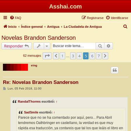
Asshai.com
FAQ
Registrarse
Identificarse
B
Inicio
Índice general
Antigua
La Ciudadela de Antigua
u
Novelas Brandon Sanderson
s
Buscar
Búsqueda 
Responder
c
a
Página
5
de
7
1
3
4
5
6
7
Anterior
Siguiente
62 mensajes
…
r
eing
Re: Novelas Brandon Sanderson
M
Lun, 05 Feb 2018, 11:00
e
n
s
RandalThorres
escribió:
↑
a
j
e
SadSmile
escribió:
↑
Parece que no se ha comentado por aquí, pero... Para Abril
tendremos Oathbringer en castellano, la verdad es que muy
rápida esa traducción, ya contareis que tal los que leáis el libro en