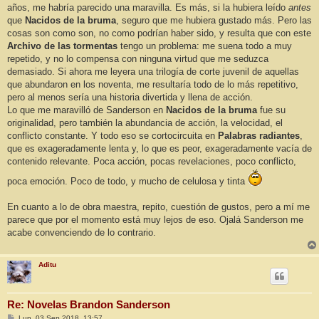
años, me habría parecido una maravilla. Es más, si la hubiera leído
antes
que
Nacidos de la bruma
, seguro que me hubiera gustado más. Pero las
cosas son como son, no como podrían haber sido, y resulta que con este
Archivo de las tormentas
tengo un problema: me suena todo a muy
repetido, y no lo compensa con ninguna virtud que me seduzca
demasiado. Si ahora me leyera una trilogía de corte juvenil de aquellas
que abundaron en los noventa, me resultaría todo de lo más repetitivo,
pero al menos sería una historia divertida y llena de acción.
Lo que me maravilló de Sanderson en
Nacidos de la bruma
fue su
originalidad, pero también la abundancia de acción, la velocidad, el
conflicto constante. Y todo eso se cortocircuita en
Palabras radiantes
,
que es exageradamente lenta y, lo que es peor, exageradamente vacía de
contenido relevante. Poca acción, pocas revelaciones, poco conflicto,
poca emoción. Poco de todo, y mucho de celulosa y tinta
En cuanto a lo de obra maestra, repito, cuestión de gustos, pero a mí me
parece que por el momento está muy lejos de eso. Ojalá Sanderson me
acabe convenciendo de lo contrario.
Aditu
Re: Novelas Brandon Sanderson
M
Lun, 03 Sep 2018, 13:57