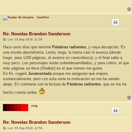
s
a
j
e
JoseFco
Re: Novelas Brandon Sanderson
M
Lun, 03 Sep 2018, 11:28
e
n
Hace unos días que terminé
Palabras radiantes
, y vaya decepción. Es
s
una novela aburridísima. Lenta, larga, la trama casi ni avanza (desde
a
j
luego, para 1200 páginas, el avance es caracolesco), y el final sabe a
e
muy poco. Los personajes están sobredesarrollados, y para colmo, el que
más páginas se lleva (Shallan) es el que menos me gusta.
En fin, cogeré
Juramentada
porque me aseguran que mejora
sustancialmente, pero con esta serie la motivación se me ha venido
abajo. En contraste con la lectura de
Palabras radiantes
, que se me ha
hecho cuesta arriba.
eing
Re: Novelas Brandon Sanderson
M
Lun, 03 Sep 2018, 12:56
e