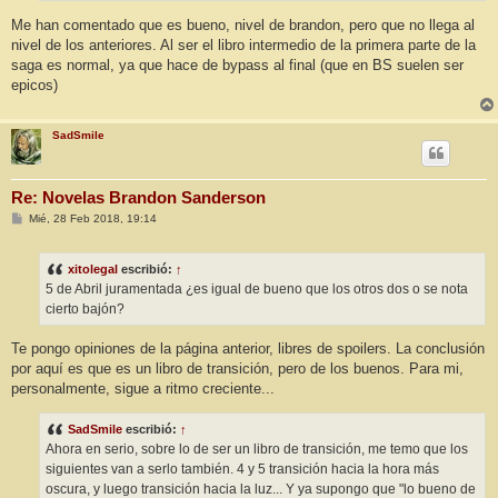
Me han comentado que es bueno, nivel de brandon, pero que no llega al
nivel de los anteriores. Al ser el libro intermedio de la primera parte de la
saga es normal, ya que hace de bypass al final (que en BS suelen ser
epicos)
SadSmile
Re: Novelas Brandon Sanderson
M
Mié, 28 Feb 2018, 19:14
e
n
s
xitolegal
escribió:
↑
a
j
5 de Abril juramentada ¿es igual de bueno que los otros dos o se nota
e
cierto bajón?
Te pongo opiniones de la página anterior, libres de spoilers. La conclusión
por aquí es que es un libro de transición, pero de los buenos. Para mi,
personalmente, sigue a ritmo creciente...
SadSmile
escribió:
↑
Ahora en serio, sobre lo de ser un libro de transición, me temo que los
siguientes van a serlo también. 4 y 5 transición hacia la hora más
oscura, y luego transición hacia la luz... Y ya supongo que "lo bueno de