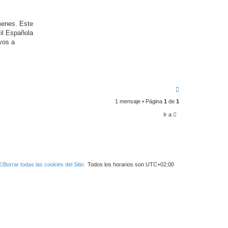
úmenes. Este
vil Española
vos a
A
r
1 mensaje • Página
1
de
1
r
i
Ir a
b
a
Borrar todas las cookies del Sitio
Todos los horarios son
UTC+02:00