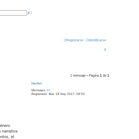
B
B
ú
u
s
s
q
c
u
a
e
r
d
a
a
Registrarse
Identificarse
v
a
B
n
z
u
a
d
a
s
c
1 mensaje • Página
1
de
1
a
literfan
r
Mensajes:
97
Registrado:
Mar, 19 Sep 2017, 09:53
género.
 narrativa
ntos, el