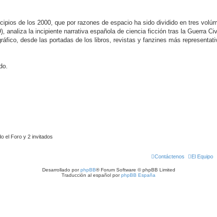
cipios de los 2000, que por razones de espacio ha sido dividido en tres vol
 analiza la incipiente narrativa española de ciencia ficción tras la Guerra Ci
áfico, desde las portadas de los libros, revistas y fanzines más representati
do.
 el Foro y 2 invitados
Contáctenos
El Equipo
Desarrollado por
phpBB
® Forum Software © phpBB Limited
Traducción al español por
phpBB España