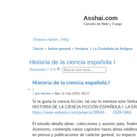
Asshai.com
Canción de Hielo y Fuego
Enlaces rápidos
FAQ
Inicio
Índice general
Antigua
La Ciudadela de Antigua
Historia de la ciencia española I
B
B
Responder
u
ú
s
s
c
q
Historia de la ciencia española I
a
u
r
e
C
d
M
i
por
literfan
»
Mar, 11 Feb 2025, 09:27
a
e
a
t
n
Si te gusta la ciencia ficción, tal vez te interese este Verka
v
a
s
a
HISTORIA DE LA CIENCIA FICCIÓN ESPAÑOLA I: LA ER
r
a
n
j
https://www.verkami.com/projects/39594- ... -1939-1969
z
e
a
d
El estudio detalla obras, colecciones y autores para, final
a
Asimismo, contempla varios capítulos hasta ahora inéditos,
en prensa y publicaciones de carácter general, su impacto 