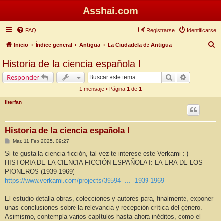
Asshai.com
FAQ
Registrarse
Identificarse
B
Inicio
Índice general
Antigua
La Ciudadela de Antigua
u
Historia de la ciencia española I
s
Buscar
Búsqueda 
Responder
c
1 mensaje • Página
1
de
1
a
literfan
r
Historia de la ciencia española I
M
Mar, 11 Feb 2025, 09:27
e
n
Si te gusta la ciencia ficción, tal vez te interese este Verkami :-)
s
HISTORIA DE LA CIENCIA FICCIÓN ESPAÑOLA I: LA ERA DE LOS
a
j
PIONEROS (1939-1969)
e
https://www.verkami.com/projects/39594- ... -1939-1969
El estudio detalla obras, colecciones y autores para, finalmente, exponer
unas conclusiones sobre la relevancia y recepción crítica del género.
Asimismo, contempla varios capítulos hasta ahora inéditos, como el