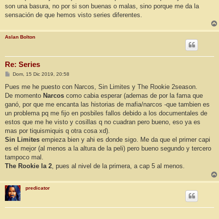
son una basura, no por si son buenas o malas, sino porque me da la
sensación de que hemos visto series diferentes.
Aslan Bolton
Re: Series
M
Dom, 15 Dic 2019, 20:58
e
n
Pues me he puesto con Narcos, Sin Limites y The Rookie 2season.
s
De momento
Narcos
como cabia esperar (ademas de por la fama que
a
j
ganó, por que me encanta las historias de mafia/narcos -que tambien es
e
un problema pq me fijo en posbiles fallos debido a los documentales de
estos que me he visto y cosillas q no cuadran pero bueno, eso ya es
mas por tiquismiquis q otra cosa xd).
Sin Limites
empieza bien y ahi es donde sigo. Me da que el primer capi
es el mejor (al menos a la altura de la peli) pero bueno segundo y tercero
tampoco mal.
The Rookie la 2
, pues al nivel de la primera, a cap 5 al menos.
predicator