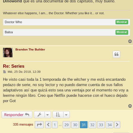
Dinoworld
que es una documental de dos capítulos, muy bueno.
a
j
e
Whatever else happens, I am... the Doctor. Whether you like it... or not.
Doctor Who
Mostrar
Balsa
Mostrar
Brandon The Builder
Re: Series
M
Mié, 25 Dic 2019, 12:39
e
n
He visto casi toda la 1 temporada de the witcher y me está encantando
s
pedazo de serie, no soy lector y no puedo darme cuenta de sus fallos
a
j
adaptativos así que quizá esto sea una ventaja por el momento no voy a
e
leerme ningún libro. Creo que Netflix puede hacerse con el hueco dejado
por Got
Responder
Página
31
de
34
1
29
30
31
32
33
34
Anterior
Siguie
335 mensajes
…