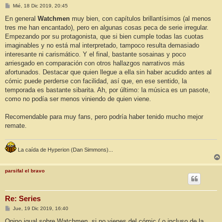
M
Mié, 18 Dic 2019, 20:45
e
n
En general
Watchmen
muy bien, con capítulos brillantísimos (al menos
s
tres me han encantado), pero en algunas cosas peca de serie irregular.
a
j
Empezando por su protagonista, que si bien cumple todas las cuotas
e
imaginables y no está mal interpretado, tampoco resulta demasiado
interesante ni carismático. Y el final, bastante sosainas y poco
arriesgado en comparación con otros hallazgos narrativos más
afortunados. Destacar que quien llegue a ella sin haber acudido antes al
cómic puede perderse con facilidad, así que, en ese sentido, la
temporada es bastante sibarita. Ah, por último: la música es un pasote,
como no podía ser menos viniendo de quien viene.
Recomendable para muy fans, pero podría haber tenido mucho mejor
remate.
La caída de Hyperion (Dan Simmons)...
parsifal el bravo
Re: Series
M
Jue, 19 Dic 2019, 16:40
e
n
Opino igual sobre Watchmen, si no vienes del cómic ( o incluso de la