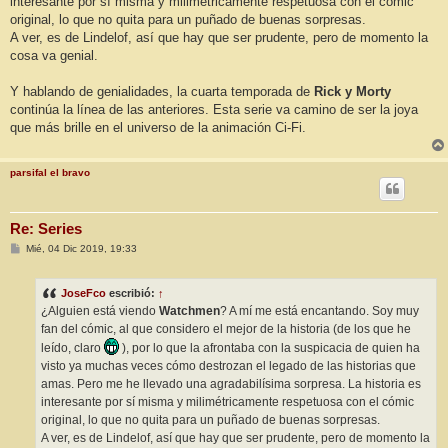
interesante por sí misma y milimétricamente respetuosa con el cómic
original, lo que no quita para un puñado de buenas sorpresas.
A ver, es de Lindelof, así que hay que ser prudente, pero de momento la
cosa va genial.
Y hablando de genialidades, la cuarta temporada de
Rick y Morty
continúa la línea de las anteriores. Esta serie va camino de ser la joya
que más brille en el universo de la animación Ci-Fi.
parsifal el bravo
Re: Series
M
Mié, 04 Dic 2019, 19:33
e
n
s
JoseFco
escribió:
↑
a
j
¿Alguien está viendo
Watchmen
? A mí me está encantando. Soy muy
e
fan del cómic, al que considero el mejor de la historia (de los que he
leído, claro
), por lo que la afrontaba con la suspicacia de quien ha
visto ya muchas veces cómo destrozan el legado de las historias que
amas. Pero me he llevado una agradabilísima sorpresa. La historia es
interesante por sí misma y milimétricamente respetuosa con el cómic
original, lo que no quita para un puñado de buenas sorpresas.
A ver, es de Lindelof, así que hay que ser prudente, pero de momento la