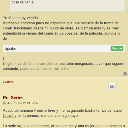
cosa va genial.
Yo sì la estoy viendo.
Agradable sorpresa pues no esperaba que una secuela de la trama del
cómic funcionara; desde mi punto de vista, se disfruta más (y es más
entendible) si vienes del cómic (y ya puestos, de la película, aunque lo
de
Spoiler
Mostrar
)
El giro final del último episodio es bastante inesperado; a ver qué siguen
contando, pues quedan pocos episodios.
Joanna
Re: Series
M
Jue, 12 Dic 2019, 20:40
e
n
Acabo de terminar
Foodie love
y me ha gustado bastante. Es de
Isabel
s
Coixet
y es la primera vez que veo algo suyo.
a
j
e
La serie va, supuestamente, de un hombre y una mujer que se conocen a