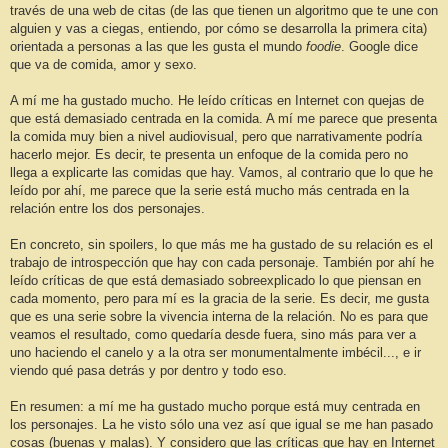
través de una web de citas (de las que tienen un algoritmo que te une con
alguien y vas a ciegas, entiendo, por cómo se desarrolla la primera cita)
orientada a personas a las que les gusta el mundo
foodie
. Google dice
que va de comida, amor y sexo.
A mí me ha gustado mucho. He leído críticas en Internet con quejas de
que está demasiado centrada en la comida. A mí me parece que presenta
la comida muy bien a nivel audiovisual, pero que narrativamente podría
hacerlo mejor. Es decir, te presenta un enfoque de la comida pero no
llega a explicarte las comidas que hay. Vamos, al contrario que lo que he
leído por ahí, me parece que la serie está mucho más centrada en la
relación entre los dos personajes.
En concreto, sin spoilers, lo que más me ha gustado de su relación es el
trabajo de introspección que hay con cada personaje. También por ahí he
leído críticas de que está demasiado sobreexplicado lo que piensan en
cada momento, pero para mí es la gracia de la serie. Es decir, me gusta
que es una serie sobre la vivencia interna de la relación. No es para que
veamos el resultado, como quedaría desde fuera, sino más para ver a
uno haciendo el canelo y a la otra ser monumentalmente imbécil..., e ir
viendo qué pasa detrás y por dentro y todo eso.
En resumen: a mí me ha gustado mucho porque está muy centrada en
los personajes. La he visto sólo una vez así que igual se me han pasado
cosas (buenas y malas). Y considero que las críticas que hay en Internet