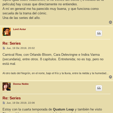
s
película) hay cosas que directamente no entiendes.
a
j
A mí en general me ha parecido muy buena, y que funciona como
e
secuela de la trama del cómic.
Una de las series del año.
Lord Astur
Re: Series
M
Jue, 19 Dic 2019, 20:02
e
n
Carnival Row, con Orlando Bloom, Cara Delevingne e Indira Varma
s
(secundaria), entre otros. 8 capítulos. Entretenida; no es top, pero no
a
j
está mal.
e
Al otro lado del Negrón, en el norte, bajo el frío y la lluvia, entre la niebla y la humedad...
Donna Noble
Re: Series
M
Jue, 19 Dic 2019, 22:06
e
n
Estoy con la cuarta temporada de
Quatum Leap
y también he visto
s