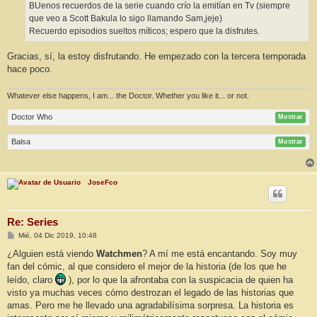
BUenos recuerdos de la serie cuando crío la emitían en Tv (siempre
que veo a Scott Bakula lo sigo llamando Sam,jeje)
Recuerdo episodios sueltos míticos; espero que la disfrutes.
Gracias, sí, la estoy disfrutando. He empezado con la tercera temporada
hace poco.
Whatever else happens, I am... the Doctor. Whether you like it... or not.
Doctor Who
Mostrar
Balsa
Mostrar
JoseFco
Re: Series
M
Mié, 04 Dic 2019, 10:48
e
n
¿Alguien está viendo
Watchmen
? A mí me está encantando. Soy muy
s
fan del cómic, al que considero el mejor de la historia (de los que he
a
j
leído, claro
), por lo que la afrontaba con la suspicacia de quien ha
e
visto ya muchas veces cómo destrozan el legado de las historias que
amas. Pero me he llevado una agradabilísima sorpresa. La historia es