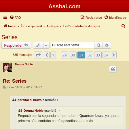
Asshai.com
FAQ
Registrarse
Identificarse
B
Inicio
Índice general
Antigua
La Ciudadela de Antigua
u
Series
s
Buscar
Búsqueda 
Responder
c
a
Página
31
de
34
1
29
30
31
32
33
34
Anterior
Siguie
335 mensajes
…
r
Donna Noble
Re: Series
M
Dom, 10 Nov 2019, 16:27
e
n
s
parsifal el bravo
escribió:
↑
a
j
e
Donna Noble
escribió:
↑
Empecé con la segunda temporada de
Quantum Leap
, ya que la
primera sólo contaba con 9 episodios nada más.