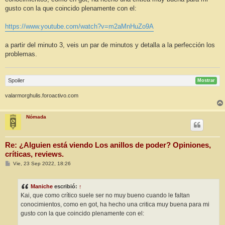
a
j
gusto con la que coincido plenamente con el:
e
https://www.youtube.com/watch?v=m2aMnHuZo9A
a partir del minuto 3, veis un par de minutos y detalla a la perfección los
problemas.
Spoiler
Mostrar
valarmorghulis.foroactivo.com
Nómada
Re: ¿Alguien está viendo Los anillos de poder? Opiniones,
críticas, reviews.
M
Vie, 23 Sep 2022, 18:26
e
n
s
Maniche
escribió:
↑
a
j
Kai, que como crítico suele ser no muy bueno cuando le faltan
e
conocimientos, como en got, ha hecho una critica muy buena para mi
gusto con la que coincido plenamente con el: