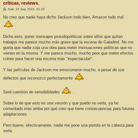
críticas, reviews.
M
Sab, 24 Sep 2022, 01:10
e
n
No creo que nadie haya dicho Jackson todo bien, Amazon todo mal
s
a
.
j
e
Dicho esto, poner mensajes pseudopoliticos sobre elfos que quitan
trabajos me parece mucho más grave que la escena de Galadriel. No me
gusta que nadie coja una obra para meter insinuaciones políticas que no
vienen en la misma. Y me parece mucho, mucho peor que meter efectos
cutres para hacer una escena más "espectacular".
Y las películas de Jackson me emocionaron mucho, a pesar de sus
defectos que reconozco perfectamente
.
Será cuestión de sensibilidades
.
Sobre lo de que esto es una versión y que puedo no verla, ya he
comentado más arriba por qué creo que tiene consecuencias para futuras
adaptaciones.
Pero bueno, efectivamente, nadie me pone una pistola en la cabeza para
verla.