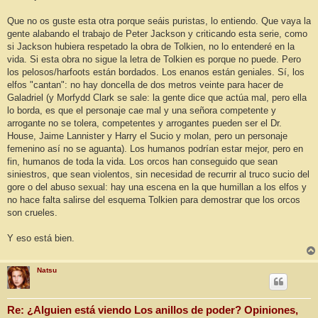
Que no os guste esta otra porque seáis puristas, lo entiendo. Que vaya la
gente alabando el trabajo de Peter Jackson y criticando esta serie, como
si Jackson hubiera respetado la obra de Tolkien, no lo entenderé en la
vida. Si esta obra no sigue la letra de Tolkien es porque no puede. Pero
los pelosos/harfoots están bordados. Los enanos están geniales. Sí, los
elfos "cantan": no hay doncella de dos metros veinte para hacer de
Galadriel (y Morfydd Clark se sale: la gente dice que actúa mal, pero ella
lo borda, es que el personaje cae mal y una señora competente y
arrogante no se tolera, competentes y arrogantes pueden ser el Dr.
House, Jaime Lannister y Harry el Sucio y molan, pero un personaje
femenino así no se aguanta). Los humanos podrían estar mejor, pero en
fin, humanos de toda la vida. Los orcos han conseguido que sean
siniestros, que sean violentos, sin necesidad de recurrir al truco sucio del
gore o del abuso sexual: hay una escena en la que humillan a los elfos y
no hace falta salirse del esquema Tolkien para demostrar que los orcos
son crueles.
Y eso está bien.
Natsu
Re: ¿Alguien está viendo Los anillos de poder? Opiniones,