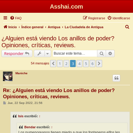
Asshai.com
FAQ
Registrarse
Identificarse
B
Inicio
Índice general
Antigua
La Ciudadela de Antigua
u
¿Alguien está viendo Los anillos de poder?
s
Opiniones, críticas, reviews.
c
Buscar
Búsqueda 
Responder
a
r
1
2
3
4
5
6
Anterior
Siguiente
54 mensajes
Maniche
Re: ¿Alguien está viendo Los anillos de poder?
Opiniones, críticas, reviews.
M
Jue, 22 Sep 2022, 21:56
e
n
s
Isis
escribió:
↑
a
j
e
Bendar
escribió:
↑
Los numenoreanos tienen miedo a que los fontaneros elfos les