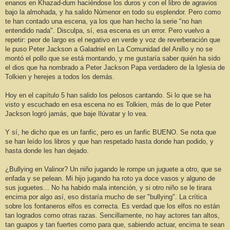
enanos en Khazad-dum haciéndose los duros y con el libro de agravios
bajo la almohada, y ha salido Númenor en todo su esplendor. Pero como
te han contado una escena, ya los que han hecho la serie "no han
entendido nada". Disculpa, sí, esa escena es un error. Pero vuelvo a
repetir: peor de largo es el negativo en verde y voz de reverberación que
le puso Peter Jackson a Galadriel en La Comunidad del Anillo y no se
montó el pollo que se está montando, y me gustaría saber quién ha sido
el dios que ha nombrado a Peter Jackson Papa verdadero de la Iglesia de
Tolkien y herejes a todos los demás.
Hoy en el capítulo 5 han salido los pelosos cantando. Si lo que se ha
visto y escuchado en esa escena no es Tolkien, más de lo que Peter
Jackson logró jamás, que baje Ilúvatar y lo vea.
Y sí, he dicho que es un fanfic, pero es un fanfic BUENO. Se nota que
se han leído los libros y que han respetado hasta donde han podido, y
hasta donde les han dejado.
¿Bullying en Valinor? Un niño jugando le rompe un juguete a otro, que se
enfada y se pelean. Mi hijo jugando ha roto ya doce vasos y alguno de
sus juguetes... No ha habido mala intención, y si otro niño se le tirara
encima por algo así, eso distaría mucho de ser "bullying". La crítica
sobre los fontaneros elfos es correcta. Es verdad que los elfos no están
tan logrados como otras razas. Sencillamente, no hay actores tan altos,
tan guapos y tan fuertes como para que, sabiendo actuar, encima te sean