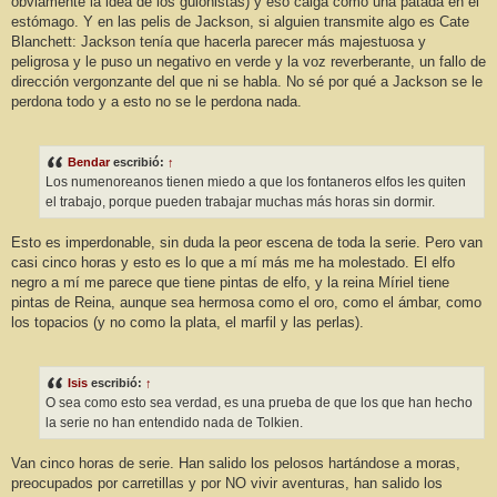
obviamente la idea de los guionistas) y eso caiga como una patada en el
estómago. Y en las pelis de Jackson, si alguien transmite algo es Cate
Blanchett: Jackson tenía que hacerla parecer más majestuosa y
peligrosa y le puso un negativo en verde y la voz reverberante, un fallo de
dirección vergonzante del que ni se habla. No sé por qué a Jackson se le
perdona todo y a esto no se le perdona nada.
Bendar
escribió:
↑
Los numenoreanos tienen miedo a que los fontaneros elfos les quiten
el trabajo, porque pueden trabajar muchas más horas sin dormir.
Esto es imperdonable, sin duda la peor escena de toda la serie. Pero van
casi cinco horas y esto es lo que a mí más me ha molestado. El elfo
negro a mí me parece que tiene pintas de elfo, y la reina Míriel tiene
pintas de Reina, aunque sea hermosa como el oro, como el ámbar, como
los topacios (y no como la plata, el marfil y las perlas).
Isis
escribió:
↑
O sea como esto sea verdad, es una prueba de que los que han hecho
la serie no han entendido nada de Tolkien.
Van cinco horas de serie. Han salido los pelosos hartándose a moras,
preocupados por carretillas y por NO vivir aventuras, han salido los