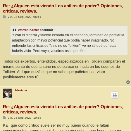
Re: ¿Alguien está viendo Los anillos de poder? Opiniones,
críticas, reviews.
M
Vie, 23 Sep 2022, 06:41
e
n
s
Warren Keffer
escribió:
↑
a
j
Y con el dineral y talento echado en el acabado, terminan de perfilar la
e
adaptación con mayor potencial que podía haber imaginado. No
entiendo las críticas de "esto no es Tolkien", yo no sé qué puñetas
habéis visto. Pero vaya, vosotros os lo perdéis.
Todos los expertos, entendidos, especializados en Tolkien comparten el
mismo punto de que la serie no se parece en nada en los escritos de
Tolkien. Así que quizá el que no sabe que puñetas has visto
posiblemente eres tú.
Maniche
Re: ¿Alguien está viendo Los anillos de poder? Opiniones,
críticas, reviews.
M
Vie, 23 Sep 2022, 10:58
e
n
Kai, que como crítico suele ser no muy bueno cuando le faltan
s
conocimientos, como en got, ha hecho una critica muy buena para mi