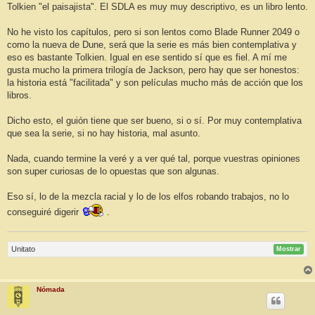
j
Tolkien "el paisajista". El SDLA es muy muy descriptivo, es un libro lento.
e
No he visto los capítulos, pero si son lentos como Blade Runner 2049 o
como la nueva de Dune, será que la serie es más bien contemplativa y
eso es bastante Tolkien. Igual en ese sentido sí que es fiel. A mí me
gusta mucho la primera trilogía de Jackson, pero hay que ser honestos:
la historia está "facilitada" y son películas mucho más de acción que los
libros.
Dicho esto, el guión tiene que ser bueno, si o sí. Por muy contemplativa
que sea la serie, si no hay historia, mal asunto.
Nada, cuando termine la veré y a ver qué tal, porque vuestras opiniones
son super curiosas de lo opuestas que son algunas.
Eso sí, lo de la mezcla racial y lo de los elfos robando trabajos, no lo
conseguiré digerir
.
Unitato
Mostrar
Nómada