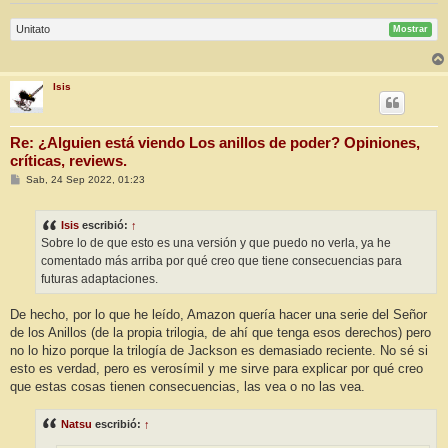
Unitato
Mostrar
Isis
Re: ¿Alguien está viendo Los anillos de poder? Opiniones,
críticas, reviews.
M
Sab, 24 Sep 2022, 01:23
e
n
s
Isis
escribió:
↑
a
j
Sobre lo de que esto es una versión y que puedo no verla, ya he
e
comentado más arriba por qué creo que tiene consecuencias para
futuras adaptaciones.
De hecho, por lo que he leído, Amazon quería hacer una serie del Señor
de los Anillos (de la propia trilogia, de ahí que tenga esos derechos) pero
no lo hizo porque la trilogía de Jackson es demasiado reciente. No sé si
esto es verdad, pero es verosímil y me sirve para explicar por qué creo
que estas cosas tienen consecuencias, las vea o no las vea.
Natsu
escribió:
↑