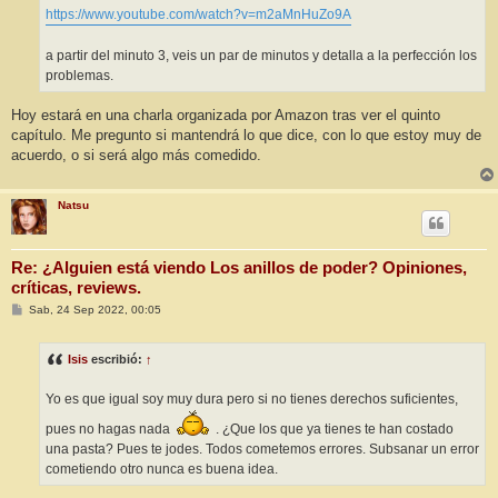
https://www.youtube.com/watch?v=m2aMnHuZo9A
a partir del minuto 3, veis un par de minutos y detalla a la perfección los
problemas.
Hoy estará en una charla organizada por Amazon tras ver el quinto
capítulo. Me pregunto si mantendrá lo que dice, con lo que estoy muy de
acuerdo, o si será algo más comedido.
Natsu
Re: ¿Alguien está viendo Los anillos de poder? Opiniones,
críticas, reviews.
M
Sab, 24 Sep 2022, 00:05
e
n
s
Isis
escribió:
↑
a
j
e
Yo es que igual soy muy dura pero si no tienes derechos suficientes,
pues no hagas nada
. ¿Que los que ya tienes te han costado
una pasta? Pues te jodes. Todos cometemos errores. Subsanar un error
cometiendo otro nunca es buena idea.