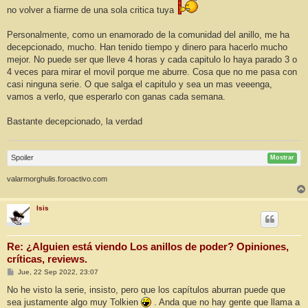
no volver a fiarme de una sola critica tuya
Personalmente, como un enamorado de la comunidad del anillo, me ha
decepcionado, mucho. Han tenido tiempo y dinero para hacerlo mucho
mejor. No puede ser que lleve 4 horas y cada capitulo lo haya parado 3 o
4 veces para mirar el movil porque me aburre. Cosa que no me pasa con
casi ninguna serie. O que salga el capitulo y sea un mas veeenga,
vamos a verlo, que esperarlo con ganas cada semana.
Bastante decepcionado, la verdad
Spoiler
Mostrar
valarmorghulis.foroactivo.com
Isis
Re: ¿Alguien está viendo Los anillos de poder? Opiniones,
críticas, reviews.
M
Jue, 22 Sep 2022, 23:07
e
n
No he visto la serie, insisto, pero que los capítulos aburran puede que
s
sea justamente algo muy Tolkien
. Anda que no hay gente que llama a
a