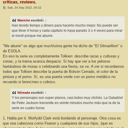
críticas, reviews.
M
Sab, 24 Sep 2022, 00:22
e
n
s
Maniche
escribió:
↑
a
j
Han tenido tiempo y dinero para hacerlo mucho mejor. No puede ser
e
que lleve 4 horas y cada capitulo lo haya parado 3 o 4 veces para mirar
el movil porque me aburre.
"Me aburre" es algo que muchísima gente ha dicho de "El Silmarillion" o
de ESDLA.
En eso la serie es completamente Tolkien: describe razas y culturas y
zonas, y la trama avanza despacio. Si hay que ver a los pelosos
hartándose de moras o celebrando una fiesta, se ve. A ver si recordamos
todos que Tolkien describe la puerta de Bolsón Cerrado, el color de la
pintura y el pomo. Sí, es una puerta verde con un pomo metálico no
recuerdo si broncíneo o cobrizo.
Nómada
escribió:
↑
Y los personajes son super planos, casi todos muy clichés. La Galadriel
de Peter Jackson transmite en veinte minutos mucho más que la de la
serie en cuatro horas
1. Habla por ti. Morfydd Clark está bordando al personaje. Otra cosa es
que sea cabezona como Feanor y cualquiera de sus hijos, (que es