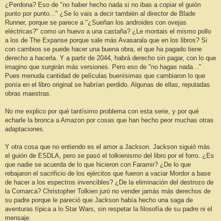
¿Perdona? Eso de "no haber hecho nada si no ibas a copiar el guión
punto por punto..." ¿Se lo vais a decir también al director de Blade
Runner, porque se parece a "¿Sueñan los androides con ovejas
eléctricas?" como un huevo a una castaña? ¿Le montais el mismo pollo
a los de The Expanse porque sale más Avasarala que en los libros? Si
con cambios se puede hacer una buena obra, el que ha pagado tiene
derecho a hacerla. Y a partir de 2044, habrá derecho sin pagar, con lo que
imagino que surgirán más versiones. Pero eso de "no hagas nada..."
Pues menuda cantidad de películas buenísimas que cambiaron lo que
ponía en el libro original se habrían perdido. Algunas de ellas, reputadas
obras maestras.
No me explico por qué tantísimo problema con esta serie, y por qué
echarle la bronca a Amazon por cosas que han hecho peor muchas otras
adaptaciones.
Y otra cosa que no entiendo es el amor a Jackson. Jackson siguió más
el guión de ESDLA, pero se pasó el tolkienismo del libro por el forro. ¿Es
que nadie se acuerda de lo que hicieron con Faramir? ¿De lo que
rebajaron el sacrificio de los ejércitos que fueron a vaciar Mordor a base
de hacer a los espectros invencibles? ¿De la eliminación del destrozo de
la Comarca? Christopher Tolkien juró no vender jamás más derechos de
su padre porque le pareció que Jackson había hecho una saga de
aventuras típica a lo Star Wars, sin respetar la filosofía de su padre ni el
mensaje.