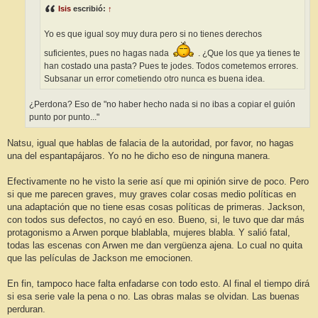
Isis
escribió:
↑
Yo es que igual soy muy dura pero si no tienes derechos
suficientes, pues no hagas nada
. ¿Que los que ya tienes te
han costado una pasta? Pues te jodes. Todos cometemos errores.
Subsanar un error cometiendo otro nunca es buena idea.
¿Perdona? Eso de "no haber hecho nada si no ibas a copiar el guión
punto por punto..."
Natsu, igual que hablas de falacia de la autoridad, por favor, no hagas
una del espantapájaros. Yo no he dicho eso de ninguna manera.
Efectivamente no he visto la serie así que mi opinión sirve de poco. Pero
si que me parecen graves, muy graves colar cosas medio políticas en
una adaptación que no tiene esas cosas políticas de primeras. Jackson,
con todos sus defectos, no cayó en eso. Bueno, si, le tuvo que dar más
protagonismo a Arwen porque blablabla, mujeres blabla. Y salió fatal,
todas las escenas con Arwen me dan vergüenza ajena. Lo cual no quita
que las películas de Jackson me emocionen.
En fin, tampoco hace falta enfadarse con todo esto. Al final el tiempo dirá
si esa serie vale la pena o no. Las obras malas se olvidan. Las buenas
perduran.