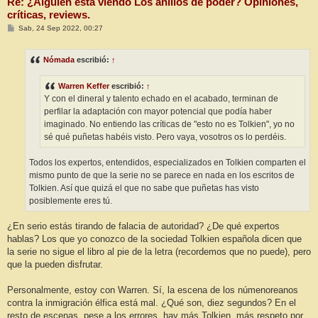
Re: ¿Alguien está viendo Los anillos de poder? Opiniones,
críticas, reviews.
M
Sab, 24 Sep 2022, 00:27
e
n
s
Nómada
escribió:
↑
a
j
e
Warren Keffer
escribió:
↑
Y con el dineral y talento echado en el acabado, terminan de
perfilar la adaptación con mayor potencial que podía haber
imaginado. No entiendo las críticas de "esto no es Tolkien", yo no
sé qué puñetas habéis visto. Pero vaya, vosotros os lo perdéis.
Todos los expertos, entendidos, especializados en Tolkien comparten el
mismo punto de que la serie no se parece en nada en los escritos de
Tolkien. Así que quizá el que no sabe que puñetas has visto
posiblemente eres tú.
¿En serio estás tirando de falacia de autoridad? ¿De qué expertos
hablas? Los que yo conozco de la sociedad Tolkien española dicen que
la serie no sigue el libro al pie de la letra (recordemos que no puede), pero
que la pueden disfrutar.
Personalmente, estoy con Warren. Sí, la escena de los númenoreanos
contra la inmigración élfica está mal. ¿Qué son, diez segundos? En el
resto de escenas, pese a los errores, hay más Tolkien, más respeto por