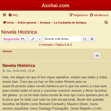
Asshai.com
FAQ
Registrarse
Identificarse
B
Inicio
Índice general
Antigua
La Ciudadela de Antigua
u
Novela Histórica
s
Buscar
Búsqueda 
Responder
c
6 mensajes • Página
1
de
1
a
ollonois
r
Novela Histórica
M
Sab, 18 Dic 2021, 19:18
e
n
hola, me alegra ver que el foro sigue operativo, espero que todos y todas
s
esteis bien. Creo que ya hay un hilo sobre Historia pero no
a
j
especificamente sobre novela histórica por lo que me animo a crear este
e
para charlar sobre el tema y comentar nuestros autores y libros favoritos
del género. yo no he leido tanta novela de este tipo como quisiera pero de
la poca que he leido casi toda ha sido excepcional, desde dos grandes
favoritos de Martin como Bernard Cornwell y Maurice Druon, hasta
autores españoles como Santiago Posteguillo, Javier Negrete o León