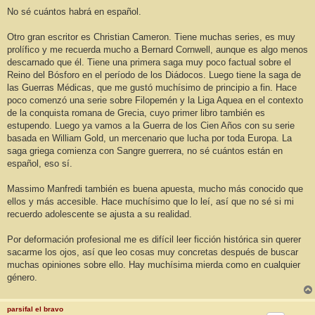
No sé cuántos habrá en español.
Otro gran escritor es Christian Cameron. Tiene muchas series, es muy
prolífico y me recuerda mucho a Bernard Cornwell, aunque es algo menos
descarnado que él. Tiene una primera saga muy poco factual sobre el
Reino del Bósforo en el período de los Diádocos. Luego tiene la saga de
las Guerras Médicas, que me gustó muchísimo de principio a fin. Hace
poco comenzó una serie sobre Filopemén y la Liga Aquea en el contexto
de la conquista romana de Grecia, cuyo primer libro también es
estupendo. Luego ya vamos a la Guerra de los Cien Años con su serie
basada en William Gold, un mercenario que lucha por toda Europa. La
saga griega comienza con Sangre guerrera, no sé cuántos están en
español, eso sí.
Massimo Manfredi también es buena apuesta, mucho más conocido que
ellos y más accesible. Hace muchísimo que lo leí, así que no sé si mi
recuerdo adolescente se ajusta a su realidad.
Por deformación profesional me es difícil leer ficción histórica sin querer
sacarme los ojos, así que leo cosas muy concretas después de buscar
muchas opiniones sobre ello. Hay muchísima mierda como en cualquier
género.
parsifal el bravo