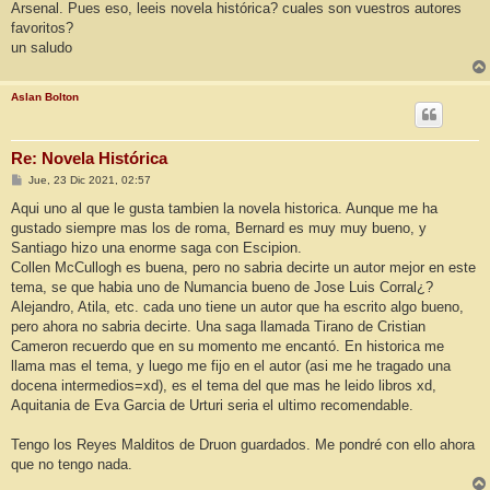
Arsenal. Pues eso, leeis novela histórica? cuales son vuestros autores
favoritos?
un saludo
Aslan Bolton
Re: Novela Histórica
M
Jue, 23 Dic 2021, 02:57
e
n
Aqui uno al que le gusta tambien la novela historica. Aunque me ha
s
gustado siempre mas los de roma, Bernard es muy muy bueno, y
a
j
Santiago hizo una enorme saga con Escipion.
e
Collen McCullogh es buena, pero no sabria decirte un autor mejor en este
tema, se que habia uno de Numancia bueno de Jose Luis Corral¿?
Alejandro, Atila, etc. cada uno tiene un autor que ha escrito algo bueno,
pero ahora no sabria decirte. Una saga llamada Tirano de Cristian
Cameron recuerdo que en su momento me encantó. En historica me
llama mas el tema, y luego me fijo en el autor (asi me he tragado una
docena intermedios=xd), es el tema del que mas he leido libros xd,
Aquitania de Eva Garcia de Urturi seria el ultimo recomendable.
Tengo los Reyes Malditos de Druon guardados. Me pondré con ello ahora
que no tengo nada.