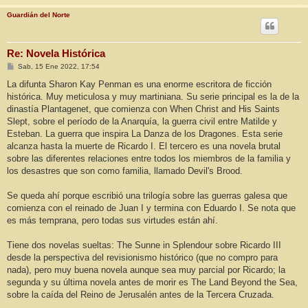
Guardián del Norte
Re: Novela Histórica
M
Sab, 15 Ene 2022, 17:54
e
n
La difunta Sharon Kay Penman es una enorme escritora de ficción
s
histórica. Muy meticulosa y muy martiniana. Su serie principal es la de la
a
j
dinastía Plantagenet, que comienza con When Christ and His Saints
e
Slept, sobre el período de la Anarquía, la guerra civil entre Matilde y
Esteban. La guerra que inspira La Danza de los Dragones. Esta serie
alcanza hasta la muerte de Ricardo I. El tercero es una novela brutal
sobre las diferentes relaciones entre todos los miembros de la familia y
los desastres que son como familia, llamado Devil's Brood.
Se queda ahí porque escribió una trilogía sobre las guerras galesa que
comienza con el reinado de Juan I y termina con Eduardo I. Se nota que
es más temprana, pero todas sus virtudes están ahí.
Tiene dos novelas sueltas: The Sunne in Splendour sobre Ricardo III
desde la perspectiva del revisionismo histórico (que no compro para
nada), pero muy buena novela aunque sea muy parcial por Ricardo; la
segunda y su última novela antes de morir es The Land Beyond the Sea,
sobre la caída del Reino de Jerusalén antes de la Tercera Cruzada.