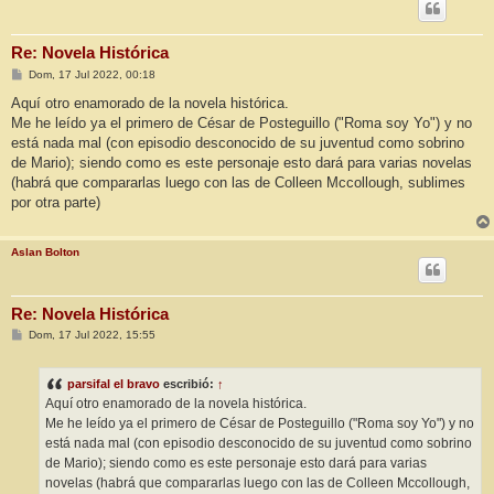
Re: Novela Histórica
M
Dom, 17 Jul 2022, 00:18
e
n
Aquí otro enamorado de la novela histórica.
s
Me he leído ya el primero de César de Posteguillo ("Roma soy Yo") y no
a
j
está nada mal (con episodio desconocido de su juventud como sobrino
e
de Mario); siendo como es este personaje esto dará para varias novelas
(habrá que compararlas luego con las de Colleen Mccollough, sublimes
por otra parte)
Aslan Bolton
Re: Novela Histórica
M
Dom, 17 Jul 2022, 15:55
e
n
s
parsifal el bravo
escribió:
↑
a
j
Aquí otro enamorado de la novela histórica.
e
Me he leído ya el primero de César de Posteguillo ("Roma soy Yo") y no
está nada mal (con episodio desconocido de su juventud como sobrino
de Mario); siendo como es este personaje esto dará para varias
novelas (habrá que compararlas luego con las de Colleen Mccollough,