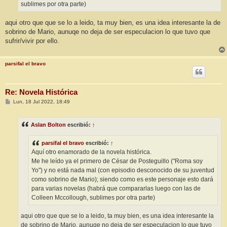
sublimes por otra parte)
aqui otro que que se lo a leido, ta muy bien, es una idea interesante la de
sobrino de Mario, aunuqe no deja de ser especulacion lo que tuvo que
sufrir/vivir por ello.
parsifal el bravo
Re: Novela Histórica
M
Lun, 18 Jul 2022, 18:49
e
n
s
Aslan Bolton
escribió:
↑
a
j
e
parsifal el bravo
escribió:
↑
Aquí otro enamorado de la novela histórica.
Me he leído ya el primero de César de Posteguillo ("Roma soy
Yo") y no está nada mal (con episodio desconocido de su juventud
como sobrino de Mario); siendo como es este personaje esto dará
para varias novelas (habrá que compararlas luego con las de
Colleen Mccollough, sublimes por otra parte)
aqui otro que que se lo a leido, ta muy bien, es una idea interesante la
de sobrino de Mario, aunuqe no deja de ser especulacion lo que tuvo