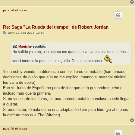
parsifal el bravo
Re: Saga "La Rueda del tiempo" de Robert Jordan
M
Dom, 17 Sep 2023, 13:59
e
n
s
Maniche
escribió:
↑
a
j
Ha salido ya creo, a la espera me quedo de ver vuestros comentarios a
e
ver si merece la pena o no seguirla. De momento paso
Yo la estoy viendo; la diferencia con los libros es notable (han tomado
decisiones de guión que aún no me explico, cuando el material original
les valía de sobra)
Eso sí, fuera de España no paro de leer que está gustando mucho e
incluso más que la primera.
Si no vienes de los libros, es una fantasía potable e incluso puede llegar
a gustar.
Si eres lector, tómala como una adaptación libre pero libre (yo al menos
la disfruto más que The Witcher)
parsifal el bravo