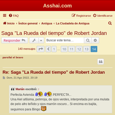
Asshai.com
FAQ
Registrarse
Identificarse
B
Inicio
Índice general
Antigua
La Ciudadela de Antigua
u
Saga "La Rueda del tiempo" de Robert Jordan
s
Buscar
Búsqueda 
Responder
c
a
Página
14
de
14
1
10
11
12
13
14
Anterior
140 mensajes
…
r
parsifal el bravo
Re: Saga "La Rueda del tiempo" de Robert Jordan
M
Dom, 21 Ago 2022, 20:19
e
n
s
Marián
escribió:
↑
a
j
Perfecta Avienda
PERFECTA...
e
Una Aiel altísima, pelirroja, de ojos verdes, interpretada por una mulata
de pelo afro teñido y ojos marrón oscuro... Si encima es bajita,
seguimos para Bingo