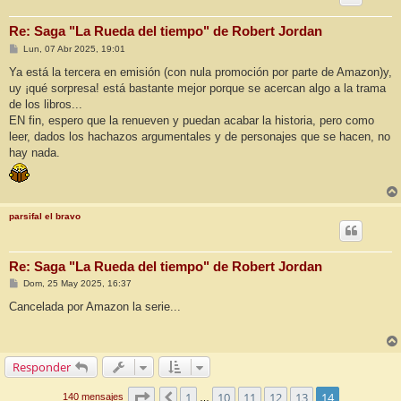
Re: Saga "La Rueda del tiempo" de Robert Jordan
M
Lun, 07 Abr 2025, 19:01
e
n
Ya está la tercera en emisión (con nula promoción por parte de Amazon)y,
s
uy ¡qué sorpresa! está bastante mejor porque se acercan algo a la trama
a
j
de los libros...
e
EN fin, espero que la renueven y puedan acabar la historia, pero como
leer, dados los hachazos argumentales y de personajes que se hacen, no
hay nada.
parsifal el bravo
Re: Saga "La Rueda del tiempo" de Robert Jordan
M
Dom, 25 May 2025, 16:37
e
n
Cancelada por Amazon la serie...
s
a
j
e
Responder
Página
14
de
14
1
10
11
12
13
14
Anterior
140 mensajes
…