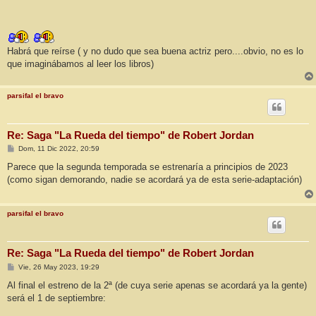
Habrá que reírse ( y no dudo que sea buena actriz pero....obvio, no es lo
que imaginábamos al leer los libros)
parsifal el bravo
Re: Saga "La Rueda del tiempo" de Robert Jordan
M
Dom, 11 Dic 2022, 20:59
e
n
Parece que la segunda temporada se estrenaría a principios de 2023
s
(como sigan demorando, nadie se acordará ya de esta serie-adaptación)
a
j
e
parsifal el bravo
Re: Saga "La Rueda del tiempo" de Robert Jordan
M
Vie, 26 May 2023, 19:29
e
n
Al final el estreno de la 2ª (de cuya serie apenas se acordará ya la gente)
s
será el 1 de septiembre:
a
j