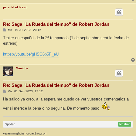
e
parsifal el bravo
Re: Saga "La Rueda del tiempo" de Robert Jordan
M
Mié, 19 Jul 2023, 20:45
e
n
Trailer en español de la 2ª temporada (1 de septiembre será la fecha de
s
estreno)
a
j
e
https://youtu.be/gHSQ6p5P_eU
Maniche
Re: Saga "La Rueda del tiempo" de Robert Jordan
M
Vie, 01 Sep 2023, 17:12
e
n
Ha salido ya creo, a la espera me quedo de ver vuestros comentarios a
s
a
ver si merece la pena o no seguirla. De momento paso
j
e
Spoiler
Mostrar
valarmorghulis.foroactivo.com