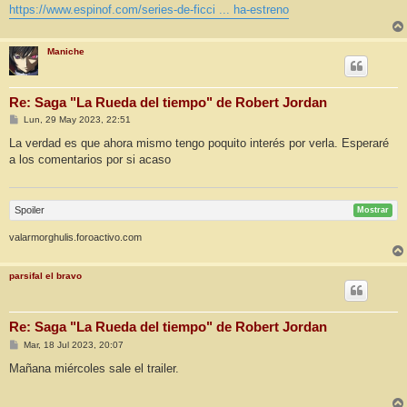
e
https://www.espinof.com/series-de-ficci ... ha-estreno
Maniche
Re: Saga "La Rueda del tiempo" de Robert Jordan
M
Lun, 29 May 2023, 22:51
e
n
La verdad es que ahora mismo tengo poquito interés por verla. Esperaré
s
a los comentarios por si acaso
a
j
e
Spoiler
Mostrar
valarmorghulis.foroactivo.com
parsifal el bravo
Re: Saga "La Rueda del tiempo" de Robert Jordan
M
Mar, 18 Jul 2023, 20:07
e
n
Mañana miércoles sale el trailer.
s
a
j