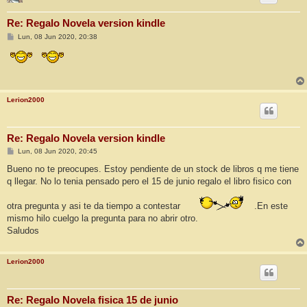
Re: Regalo Novela version kindle
M
Lun, 08 Jun 2020, 20:38
e
n
s
a
j
e
Lerion2000
Re: Regalo Novela version kindle
M
Lun, 08 Jun 2020, 20:45
e
n
Bueno no te preocupes. Estoy pendiente de un stock de libros q me tiene
s
q llegar. No lo tenia pensado pero el 15 de junio regalo el libro fisico con
a
j
e
otra pregunta y asi te da tiempo a contestar
.En este
mismo hilo cuelgo la pregunta para no abrir otro.
Saludos
Lerion2000
Re: Regalo Novela fisica 15 de junio