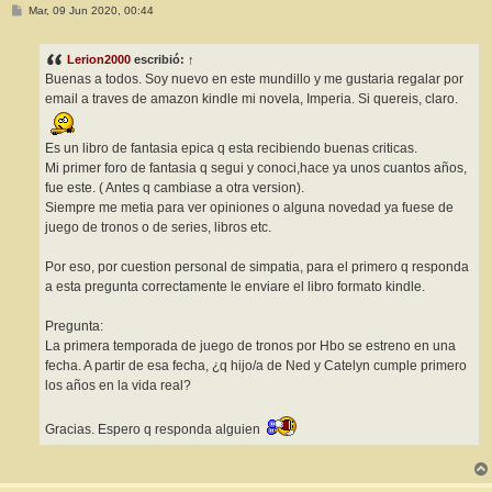
M
Mar, 09 Jun 2020, 00:44
e
n
s
Lerion2000
escribió:
↑
a
j
Buenas a todos. Soy nuevo en este mundillo y me gustaria regalar por
e
email a traves de amazon kindle mi novela, Imperia. Si quereis, claro.
Es un libro de fantasia epica q esta recibiendo buenas criticas.
Mi primer foro de fantasia q segui y conoci,hace ya unos cuantos años,
fue este. ( Antes q cambiase a otra version).
Siempre me metia para ver opiniones o alguna novedad ya fuese de
juego de tronos o de series, libros etc.
Por eso, por cuestion personal de simpatia, para el primero q responda
a esta pregunta correctamente le enviare el libro formato kindle.
Pregunta:
La primera temporada de juego de tronos por Hbo se estreno en una
fecha. A partir de esa fecha, ¿q hijo/a de Ned y Catelyn cumple primero
los años en la vida real?
Gracias. Espero q responda alguien