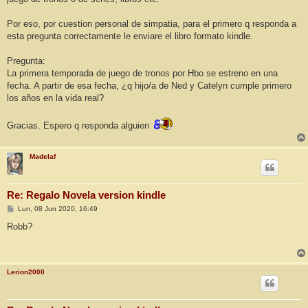
Por eso, por cuestion personal de simpatia, para el primero q responda a
esta pregunta correctamente le enviare el libro formato kindle.
Pregunta:
La primera temporada de juego de tronos por Hbo se estreno en una
fecha. A partir de esa fecha, ¿q hijo/a de Ned y Catelyn cumple primero
los años en la vida real?
Gracias. Espero q responda alguien
Madelaf
Re: Regalo Novela version kindle
M
Lun, 08 Jun 2020, 16:49
e
n
Robb?
s
a
j
e
Lerion2000