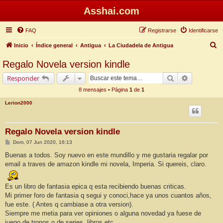
Asshai.com
FAQ
Registrarse
Identificarse
B
Inicio
Índice general
Antigua
La Ciudadela de Antigua
u
Regalo Novela version kindle
s
Buscar
Búsqueda 
Responder
c
8 mensajes • Página
1
de
1
a
Lerion2000
r
Regalo Novela version kindle
M
Dom, 07 Jun 2020, 16:13
e
n
Buenas a todos. Soy nuevo en este mundillo y me gustaria regalar por
s
email a traves de amazon kindle mi novela, Imperia. Si quereis, claro.
a
j
e
Es un libro de fantasia epica q esta recibiendo buenas criticas.
Mi primer foro de fantasia q segui y conoci,hace ya unos cuantos años,
fue este. ( Antes q cambiase a otra version).
Siempre me metia para ver opiniones o alguna novedad ya fuese de
juego de tronos o de series, libros etc.