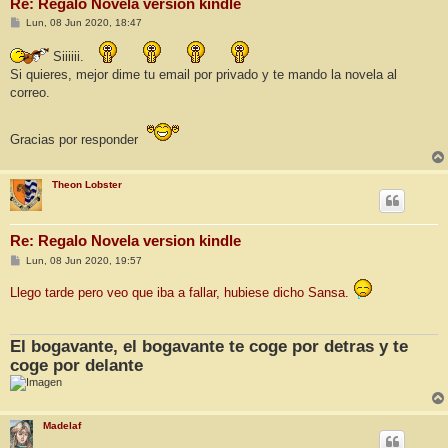
Re: Regalo Novela version kindle
M
Lun, 08 Jun 2020, 18:47
e
n
Siiiiii.
s
a
Si quieres, mejor dime tu email por privado y te mando la novela al
j
correo.
e
Gracias por responder
Theon Lobster
Re: Regalo Novela version kindle
M
Lun, 08 Jun 2020, 19:57
e
n
Llego tarde pero veo que iba a fallar, hubiese dicho Sansa.
s
a
j
e
El bogavante, el bogavante te coge por detras y te
coge por delante
Madelaf