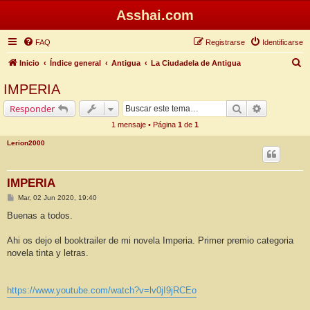
Asshai.com
FAQ
Registrarse
Identificarse
B
Inicio
Índice general
Antigua
La Ciudadela de Antigua
u
IMPERIA
s
Buscar
Búsqueda 
Responder
c
1 mensaje • Página
1
de
1
a
Lerion2000
r
IMPERIA
M
Mar, 02 Jun 2020, 19:40
e
n
Buenas a todos.
s
a
j
Ahi os dejo el booktrailer de mi novela Imperia. Primer premio categoria
e
novela tinta y letras.
https://www.youtube.com/watch?v=lv0jI9jRCEo