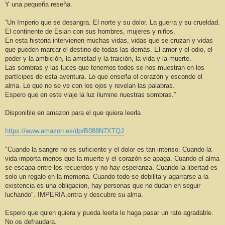
Y una pequeña reseña.
“Un Imperio que se desangra. El norte y su dolor. La guerra y su crueldad.
El continente de Esian con sus hombres, mujeres y niños.
En esta historia intervienen muchas vidas, vidas que se cruzan y vidas
que pueden marcar el destino de todas las demás. El amor y el odio, el
poder y la ambición, la amistad y la traición, la vida y la muerte.
Las sombras y las luces que tenemos todos se nos muestran en los
partícipes de esta aventura. Lo que enseña el corazón y esconde el
alma. Lo que no se ve con los ojos y revelan las palabras.
Espero que en este viaje la luz ilumine nuestras sombras.”
Disponible en amazon para el que quiera leerla
https://www.amazon.es/dp/B088N7XTQJ
"Cuando la sangre no es suficiente y el dolor es tan intenso. Cuando la
vida importa menos que la muerte y el corazón se apaga. Cuando el alma
se escapa entre los recuerdos y no hay esperanza. Cuando la libertad es
solo un regalo en la memoria. Cuando todo se debilita y agarrarse a la
existencia es una obligacion, hay personas que no dudan en seguir
luchando". IMPERIA,entra y descubre su alma.
Espero que quien quiera y pueda leerla le haga pasar un rato agradable.
No os defraudara.