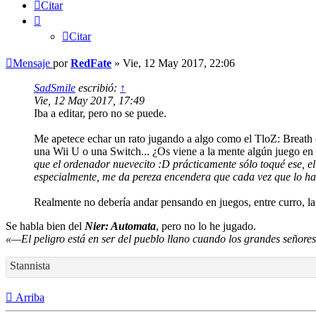
Citar
Citar
Mensaje
por
RedFate
»
Vie, 12 May 2017, 22:06
SadSmile
escribió:
↑
Vie, 12 May 2017, 17:49
Iba a editar, pero no se puede.
Me apetece echar un rato jugando a algo como el TloZ: Breath o
una Wii U o una Switch... ¿Os viene a la mente algún juego en 
que el ordenador nuevecito :D prácticamente sólo toqué ese, e
especialmente, me da pereza encendera que cada vez que lo hago
Realmente no debería andar pensando en juegos, entre curro, la 
Se habla bien del
Nier: Automata
, pero no lo he jugado.
«—El peligro está en ser del pueblo llano cuando los grandes señore
Stannista
Arriba