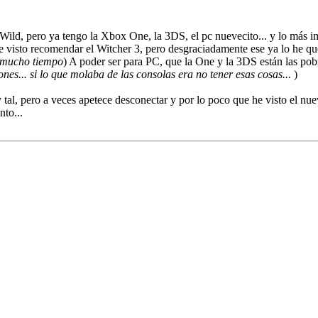
Wild, pero ya tengo la Xbox One, la 3DS, el pc nuevecito... y lo más 
he visto recomendar el Witcher 3, pero desgraciadamente ese ya lo he q
n mucho tiempo
) A poder ser para PC, que la One y la 3DS están las po
es... si lo que molaba de las consolas era no tener esas cosas...
)
 tal, pero a veces apetece desconectar y por lo poco que he visto el nue
nto...