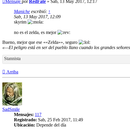
Mensaje
por
RedFate
»
Sab, 13 May 2017, 12:17
Maniche
escribió:
↑
Sab, 13 May 2017, 12:09
skyrim
no es el zelda, es mejor
Bueno, mejor que ese ««Zelda»», seguro
«—El peligro está en ser del pueblo llano cuando los grandes señore
Stannista
Arriba
SadSmile
Mensajes:
117
Registrado:
Sab, 25 Feb 2017, 11:49
Ubicación:
Depende del día