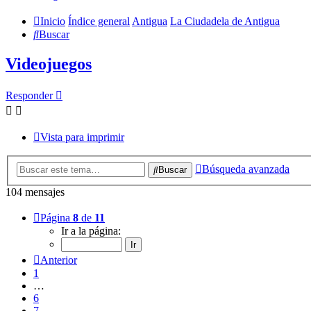
Inicio
Índice general
Antigua
La Ciudadela de Antigua
Buscar
Videojuegos
Responder
Vista para imprimir
Búsqueda avanzada
Buscar
104 mensajes
Página
8
de
11
Ir a la página:
Anterior
1
…
6
7