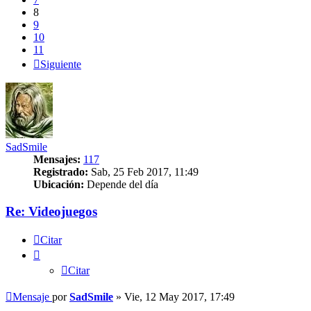
8
9
10
11
Siguiente
SadSmile
Mensajes:
117
Registrado:
Sab, 25 Feb 2017, 11:49
Ubicación:
Depende del día
Re: Videojuegos
Citar
Citar
Mensaje
por
SadSmile
»
Vie, 12 May 2017, 17:49