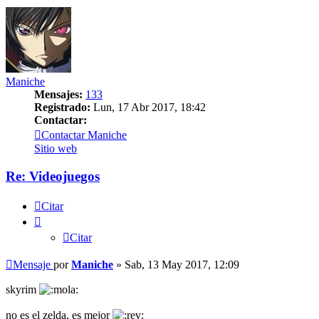
Maniche
Mensajes:
133
Registrado:
Lun, 17 Abr 2017, 18:42
Contactar:
Contactar Maniche
Sitio web
Re: Videojuegos
Citar
Citar
Mensaje
por
Maniche
»
Sab, 13 May 2017, 12:09
skyrim
no es el zelda, es mejor