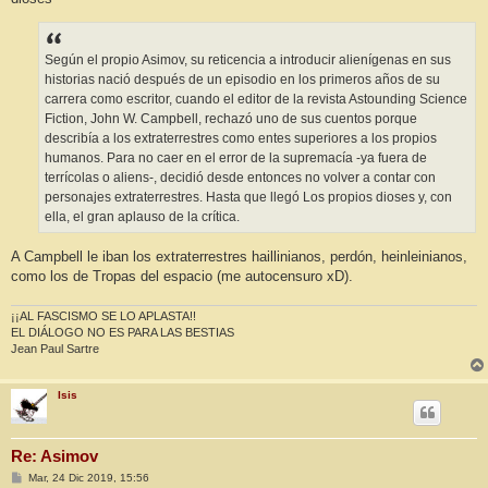
Según el propio Asimov, su reticencia a introducir alienígenas en sus
historias nació después de un episodio en los primeros años de su
carrera como escritor, cuando el editor de la revista Astounding Science
Fiction, John W. Campbell, rechazó uno de sus cuentos porque
describía a los extraterrestres como entes superiores a los propios
humanos. Para no caer en el error de la supremacía -ya fuera de
terrícolas o aliens-, decidió desde entonces no volver a contar con
personajes extraterrestres. Hasta que llegó Los propios dioses y, con
ella, el gran aplauso de la crítica.
A Campbell le iban los extraterrestres haillinianos, perdón, heinleinianos,
como los de Tropas del espacio (me autocensuro xD).
¡¡AL FASCISMO SE LO APLASTA!!
EL DIÁLOGO NO ES PARA LAS BESTIAS
Jean Paul Sartre
Isis
Re: Asimov
M
Mar, 24 Dic 2019, 15:56