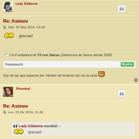
Lady Gibberne
Re: Asimov
M
Sab, 25 May 2019, 23:44
e
n
gracias!
s
a
j
e
Co-Fundadora de
Té con Sansa
¡Defensora de Sansa desde 2005!
Haaaaaazlo
Mostrar
Soy de las que esperan por
Vientos de Invierno
sin ver la serie
Phandaal
Re: Asimov
M
Lun, 23 Dic 2019, 21:49
e
n
s
Lady Gibberne
escribió:
↑
a
j
gracias!
e