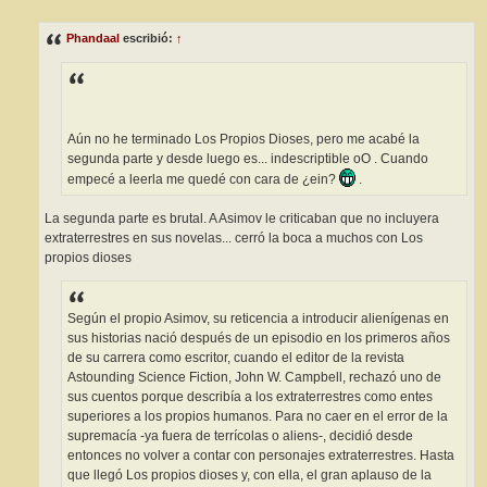
e
n
s
Phandaal
escribió:
↑
a
j
e
Aún no he terminado Los Propios Dioses, pero me acabé la
segunda parte y desde luego es... indescriptible oO . Cuando
empecé a leerla me quedé con cara de ¿ein?
.
La segunda parte es brutal. A Asimov le criticaban que no incluyera
extraterrestres en sus novelas... cerró la boca a muchos con Los
propios dioses
Según el propio Asimov, su reticencia a introducir alienígenas en
sus historias nació después de un episodio en los primeros años
de su carrera como escritor, cuando el editor de la revista
Astounding Science Fiction, John W. Campbell, rechazó uno de
sus cuentos porque describía a los extraterrestres como entes
superiores a los propios humanos. Para no caer en el error de la
supremacía -ya fuera de terrícolas o aliens-, decidió desde
entonces no volver a contar con personajes extraterrestres. Hasta
que llegó Los propios dioses y, con ella, el gran aplauso de la