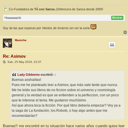
Co-Fundadora de
Té con Sansa
¡Defensora de Sansa desde 2005!
Haaaaaazlo
Mostrar
Soy de las que esperan por
Vientos de Invierno
sin ver la serie
Maniche
Re: Asimov
M
Sab, 25 May 2019, 23:37
e
n
s
Lady Gibberne
escribió:
↑
a
j
Buenas asshaiitas!
e
Pues me he planteado leer a Asimov, que más vale tarde que nunca.
Me he leído sus libros de no ficcion sobre el.universo y cosmología
general y la verdad es que se entienden a la.perfeccion, con un poco
que te interese el tema. Me gustaron muchísimo.
Así que ahora toca la ficción. Por qué libro debería empezar? Voy ya a
la saga de La fundación, los.Robots, o hay algo antes que me
recomendarían?
Buenas!! me encontré en tu situación hace varios años cuando quise leer