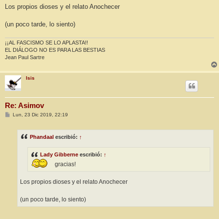
Los propios dioses y el relato Anochecer
(un poco tarde, lo siento)
¡¡AL FASCISMO SE LO APLASTA!!
EL DIÁLOGO NO ES PARA LAS BESTIAS
Jean Paul Sartre
Isis
Re: Asimov
M
Lun, 23 Dic 2019, 22:19
e
n
s
Phandaal
escribió:
↑
a
j
e
Lady Gibberne
escribió:
↑
gracias!
Los propios dioses y el relato Anochecer
(un poco tarde, lo siento)