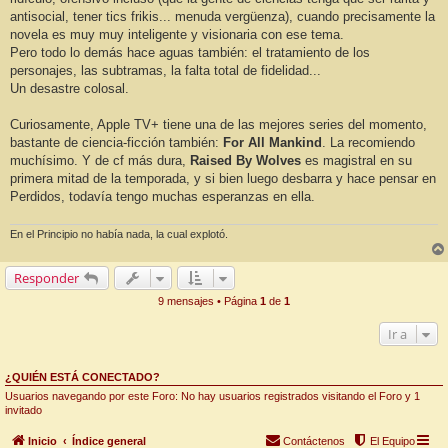
antisocial, tener tics frikis... menuda vergüenza), cuando precisamente la
novela es muy muy inteligente y visionaria con ese tema.
Pero todo lo demás hace aguas también: el tratamiento de los
personajes, las subtramas, la falta total de fidelidad...
Un desastre colosal.
Curiosamente, Apple TV+ tiene una de las mejores series del momento,
bastante de ciencia-ficción también:
For All Mankind
. La recomiendo
muchísimo. Y de cf más dura,
Raised By Wolves
es magistral en su
primera mitad de la temporada, y si bien luego desbarra y hace pensar en
Perdidos, todavía tengo muchas esperanzas en ella.
En el Principio no había nada, la cual explotó.
Responder
9 mensajes • Página
1
de
1
Ir a
¿QUIÉN ESTÁ CONECTADO?
Usuarios navegando por este Foro: No hay usuarios registrados visitando el Foro y 1
invitado
Inicio
Índice general
Contáctenos
El Equipo