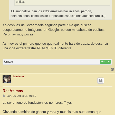
crítica.
A Campbell le iban los extraterrestres haillinianos, perdón,
heinleinianos, como los de Tropas del espacio (me autocensuro xD).
Yo después de llevar media segunda parte tuve que buscar
desperadamente imágenes en Google, porque mi cabeza de vueltas.
Pero hay muy pocas.
Asimov es el primero que leo que realmente ha sido capaz de describir
una vida extraterrestre REALMENTE diferente.
Unitato
Mostrar
Maniche
Re: Asimov
M
Lun, 25 Oct 2021, 01:10
e
n
La serie tiene de fundación los nombres. Y ya.
s
a
j
Obviando cambios de género y raza y muchisimas subtramas que
e