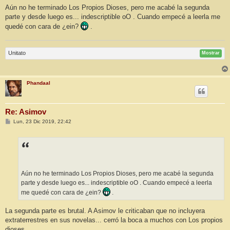
Aún no he terminado Los Propios Dioses, pero me acabé la segunda
parte y desde luego es... indescriptible oO . Cuando empecé a leerla me
quedé con cara de ¿ein?
.
Unitato
Mostrar
Phandaal
Re: Asimov
M
Lun, 23 Dic 2019, 22:42
e
n
s
a
j
e
Aún no he terminado Los Propios Dioses, pero me acabé la segunda
parte y desde luego es... indescriptible oO . Cuando empecé a leerla
me quedé con cara de ¿ein?
.
La segunda parte es brutal. A Asimov le criticaban que no incluyera
extraterrestres en sus novelas... cerró la boca a muchos con Los propios
dioses