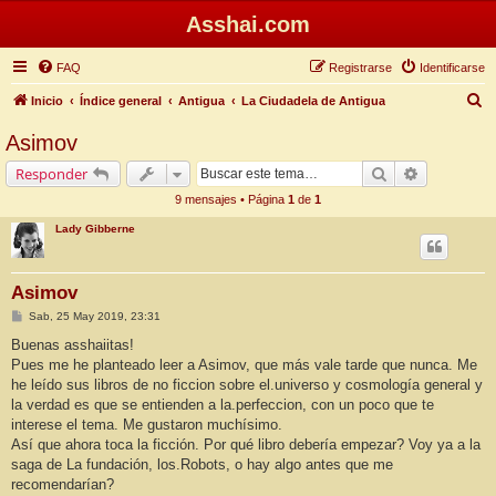
Asshai.com
FAQ
Registrarse
Identificarse
B
Inicio
Índice general
Antigua
La Ciudadela de Antigua
u
Asimov
s
Buscar
Búsqueda 
Responder
c
9 mensajes • Página
1
de
1
a
Lady Gibberne
r
Asimov
M
Sab, 25 May 2019, 23:31
e
n
Buenas asshaiitas!
s
Pues me he planteado leer a Asimov, que más vale tarde que nunca. Me
a
j
he leído sus libros de no ficcion sobre el.universo y cosmología general y
e
la verdad es que se entienden a la.perfeccion, con un poco que te
interese el tema. Me gustaron muchísimo.
Así que ahora toca la ficción. Por qué libro debería empezar? Voy ya a la
saga de La fundación, los.Robots, o hay algo antes que me
recomendarían?