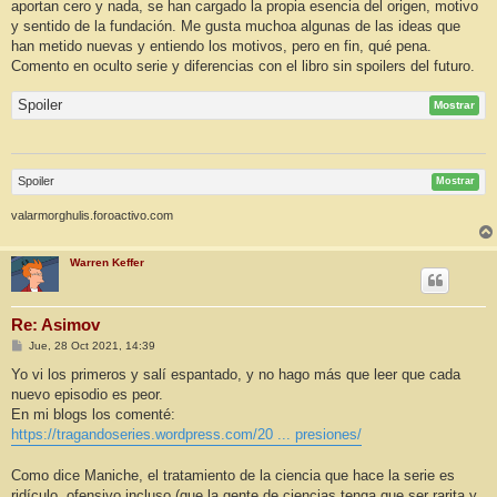
aportan cero y nada, se han cargado la propia esencia del origen, motivo
y sentido de la fundación. Me gusta muchoa algunas de las ideas que
han metido nuevas y entiendo los motivos, pero en fin, qué pena.
Comento en oculto serie y diferencias con el libro sin spoilers del futuro.
Spoiler
Mostrar
Spoiler
Mostrar
valarmorghulis.foroactivo.com
Warren Keffer
Re: Asimov
M
Jue, 28 Oct 2021, 14:39
e
n
Yo vi los primeros y salí espantado, y no hago más que leer que cada
s
nuevo episodio es peor.
a
j
En mi blogs los comenté:
e
https://tragandoseries.wordpress.com/20 ... presiones/
Como dice Maniche, el tratamiento de la ciencia que hace la serie es
ridículo, ofensivo incluso (que la gente de ciencias tenga que ser rarita y