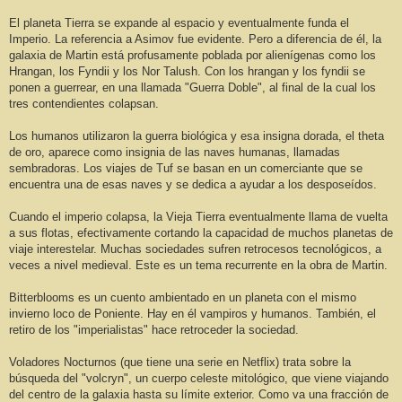
El planeta Tierra se expande al espacio y eventualmente funda el
Imperio. La referencia a Asimov fue evidente. Pero a diferencia de él, la
galaxia de Martin está profusamente poblada por alienígenas como los
Hrangan, los Fyndii y los Nor Talush. Con los hrangan y los fyndii se
ponen a guerrear, en una llamada "Guerra Doble", al final de la cual los
tres contendientes colapsan.
Los humanos utilizaron la guerra biológica y esa insigna dorada, el theta
de oro, aparece como insignia de las naves humanas, llamadas
sembradoras. Los viajes de Tuf se basan en un comerciante que se
encuentra una de esas naves y se dedica a ayudar a los desposeídos.
Cuando el imperio colapsa, la Vieja Tierra eventualmente llama de vuelta
a sus flotas, efectivamente cortando la capacidad de muchos planetas de
viaje interestelar. Muchas sociedades sufren retrocesos tecnológicos, a
veces a nivel medieval. Este es un tema recurrente en la obra de Martin.
Bitterblooms es un cuento ambientado en un planeta con el mismo
invierno loco de Poniente. Hay en él vampiros y humanos. También, el
retiro de los "imperialistas" hace retroceder la sociedad.
Voladores Nocturnos (que tiene una serie en Netflix) trata sobre la
búsqueda del "volcryn", un cuerpo celeste mitológico, que viene viajando
del centro de la galaxia hasta su límite exterior. Como va una fracción de