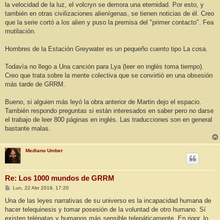
la velocidad de la luz, el volcryn se demora una eternidad. Por esto, y
también en otras civilizaciones alienígenas, se tienen noticias de él. Creo
que la serie cortó a los alien y puso la premisa del "primer contacto". Fea
mutilación.
Hombres de la Estación Greywater es un pequeño cuento tipo La cosa.
Todavía no llego a Una canción para Lya (leer en inglés toma tiempo).
Creo que trata sobre la mente colectiva que se convirtió en una obsesión
más tarde de GRRM.
Bueno, si alguien más leyó la obra anterior de Martin dejo el espacio.
También respondo preguntas si están interesados en saber pero no darse
el trabajo de leer 800 páginas en inglés. Las traducciones son en general
bastante malas.
Mediano Umber
Re: Los 1000 mundos de GRRM
M
Lun, 22 Abr 2019, 17:20
e
n
Una de las leyes narrativas de su universo es la incapacidad humana de
s
hacer telequinesis y tomar posesión de la voluntad de otro humano. Sí
a
j
existen telépatas y humanos más sensible telepáticamente. En rigor, lo