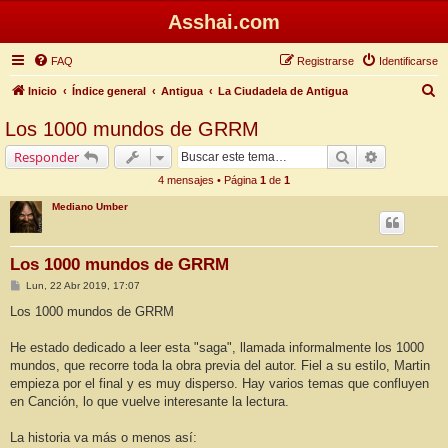
Asshai.com
FAQ
Registrarse
Identificarse
B
Inicio
Índice general
Antigua
La Ciudadela de Antigua
u
Los 1000 mundos de GRRM
s
Buscar
Búsqueda 
Responder
c
4 mensajes • Página
1
de
1
a
Mediano Umber
r
Los 1000 mundos de GRRM
M
Lun, 22 Abr 2019, 17:07
e
n
Los 1000 mundos de GRRM
s
a
j
He estado dedicado a leer esta "saga", llamada informalmente los 1000
e
mundos, que recorre toda la obra previa del autor. Fiel a su estilo, Martin
empieza por el final y es muy disperso. Hay varios temas que confluyen
en Canción, lo que vuelve interesante la lectura.
La historia va más o menos así: