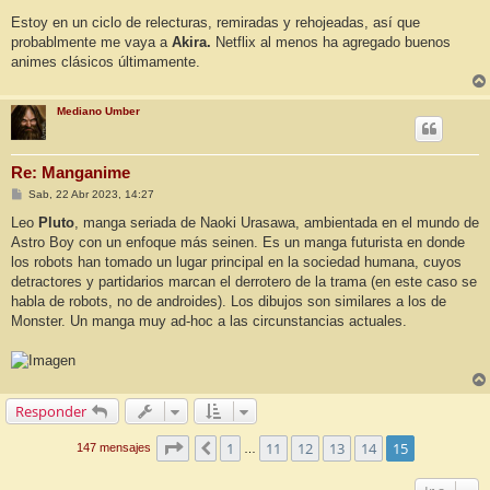
Estoy en un ciclo de relecturas, remiradas y rehojeadas, así que
probablmente me vaya a
Akira.
Netflix al menos ha agregado buenos
animes clásicos últimamente.
Mediano Umber
Re: Manganime
M
Sab, 22 Abr 2023, 14:27
e
n
Leo
Pluto
, manga seriada de Naoki Urasawa, ambientada en el mundo de
s
Astro Boy con un enfoque más seinen. Es un manga futurista en donde
a
j
los robots han tomado un lugar principal en la sociedad humana, cuyos
e
detractores y partidarios marcan el derrotero de la trama (en este caso se
habla de robots, no de androides). Los dibujos son similares a los de
Monster. Un manga muy ad-hoc a las circunstancias actuales.
Responder
Página
15
de
15
1
11
12
13
14
15
Anterior
147 mensajes
…