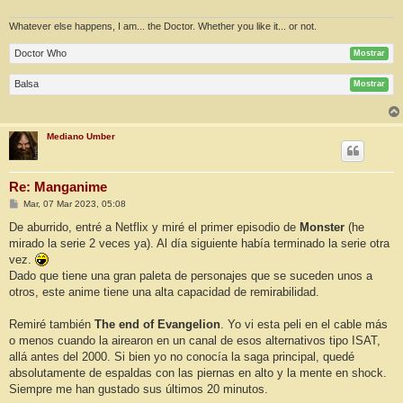
Whatever else happens, I am... the Doctor. Whether you like it... or not.
Doctor Who
Mostrar
Balsa
Mostrar
Mediano Umber
Re: Manganime
M
Mar, 07 Mar 2023, 05:08
e
n
De aburrido, entré a Netflix y miré el primer episodio de
Monster
(he
s
mirado la serie 2 veces ya). Al día siguiente había terminado la serie otra
a
j
vez.
e
Dado que tiene una gran paleta de personajes que se suceden unos a
otros, este anime tiene una alta capacidad de remirabilidad.
Remiré también
The end of Evangelion
. Yo vi esta peli en el cable más
o menos cuando la airearon en un canal de esos alternativos tipo ISAT,
allá antes del 2000. Si bien yo no conocía la saga principal, quedé
absolutamente de espaldas con las piernas en alto y la mente en shock.
Siempre me han gustado sus últimos 20 minutos.