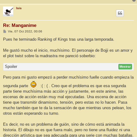
Isis
Re: Manganime
M
Vie, 07 Oct 2022, 00:06
e
n
Pues he terminado Ranking of Kings tras una larga temporada.
s
a
j
Me gustó mucho el inicio, muchísimo. El personaje de Bojji es un amor y
e
el plot twist sobre la madrastra me pareció soberbio:
Spoiler
Mostrar
Pero para mi gusto empezó a perder muchísimo fuelle cuando empieza la
segunda parte
:( : ( . Creo que el problema es que esa segunda
parte tiene muchísima más acción y justamente, en este anime, las
escenas de acción están muy mal ejecutadas. Una escena de acción
tiene que transmitir dinamismo, tensión, pero estas no lo hacen. Pasa
mucho también que te da la sensación de que mientras unos pelean, los
otros están esperando su turno.
Es decir, no es un problema de guión, sino de cómo está animada la
historia. El dibujo no es que fuera malo, pero no tiene una fluidez ni una
dirección artística que sea adecuada para una serie con muchas batallas.