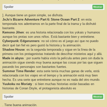
Spoiler
Mostrar
]. Aunque tiene un guion simple, se disfruta.
JoJo's Bizarre Adventure Part 6: Stone Ocean Part 2
: en esta
temporada nos adentramos en la parte final de la trama y la disfruté
bastante.
Kemono Jihen
: es una historia relacionada con los yokais y humanos
aunque los protas son unos niños. Está bastante bien y entretiene.
Cyberpunk: Edgerunners
: no sé cómo es el juego así que no puedo
decir qué tan fiel es pero gustó la historia y la animación.
Shadow House
: es la segunda temporada y sigue en la línea de la
primera con los protagonistas tratando de descifrar misterios aquí y allá.
Made in abyss
: por suerte había visto la película antes pero sin duda la
animación sigue siendo muy buena aunque las cosas por las que siguen
pasando los personajes son bastantes fuertes.
Summer Time Render
: esta serie tenía muchas ganas de verla, está
relacionada con los viajes en el tiempo y la animación está muy bien
hecha. Es una serie que entretiene aunque no es nada del otro mundo.
Yuukoku no Moriaty
: si bien muchas historias están basadas en
historias de Conan Doyle, el protagonista absoluto es
Spoiler
Mostrar
. Tiene buena animación.