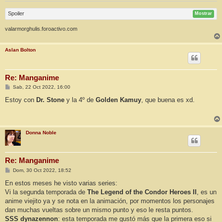
Spoiler
Mostrar
valarmorghulis.foroactivo.com
Aslan Bolton
Re: Manganime
M
Sab, 22 Oct 2022, 16:00
e
n
Estoy con
Dr. Stone
y la 4º de
Golden Kamuy
, que buena es xd.
s
a
j
e
Donna Noble
Re: Manganime
M
Dom, 30 Oct 2022, 18:52
e
n
En estos meses he visto varias series:
s
Vi la segunda temporada de
The Legend of the Condor Heroes II
, es un
a
j
anime viejito ya y se nota en la animación, por momentos los personajes
e
dan muchas vueltas sobre un mismo punto y eso le resta puntos.
SSS dynazennon
: esta temporada me gustó más que la primera eso si