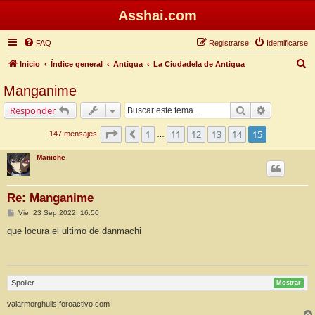
Asshai.com
FAQ
Registrarse
Identificarse
B
Inicio
Índice general
Antigua
La Ciudadela de Antigua
u
Manganime
s
Buscar
Búsqueda 
Responder
c
a
Página
15
de
15
1
11
12
13
14
15
Anterior
147 mensajes
…
r
Maniche
Re: Manganime
M
Vie, 23 Sep 2022, 16:50
e
n
que locura el ultimo de danmachi
s
a
j
e
Spoiler
Mostrar
valarmorghulis.foroactivo.com