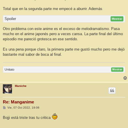
Total que en la segunda parte me empecé a aburrir. Además
Spoiler
Mostrar
Otro problema con este anime es el exceso de melodramatismo. Pasa
mucho en el anime japonés pero a veces cansa. La parte final del último
episodio me pareció grotesca en ese sentido.
Es una pena porque claro, la primera parte me gustó mucho pero me dejó
bastante mal sabor de boca al final.
Unitato
Mostrar
Maniche
Re: Manganime
M
Vie, 07 Oct 2022, 19:06
e
n
Bojji está triste tras tu critica
s
a
j
e