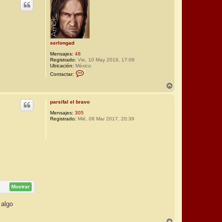
i
b
a
serlongad
Mensajes:
48
Registrado:
Vie, 10 May 2019, 17:06
Ubicación:
México
C
Contactar:
o
n
A
t
r
a
r
c
parsifal el bravo
i
t
b
Mensajes:
305
a
Registrado:
Mié, 08 Mar 2017, 20:39
r
a
s
e
r
l
o
n
g
a
d
Mostrar
 algo
A