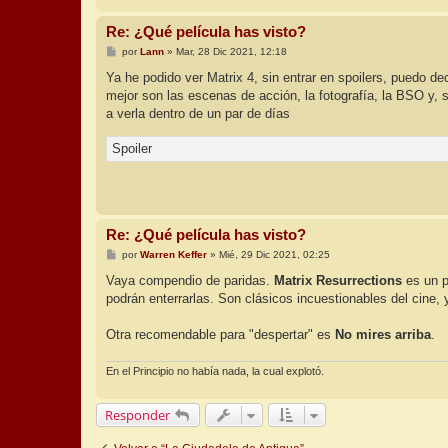
Re: ¿Qué película has visto?
M
por
Lann
»
Mar, 28 Dic 2021, 12:18
e
n
Ya he podido ver Matrix 4, sin entrar en spoilers, puedo de
s
mejor son las escenas de acción, la fotografía, la BSO y, s
a
j
a verla dentro de un par de días
e
Spoiler
Re: ¿Qué película has visto?
M
por
Warren Keffer
»
Mié, 29 Dic 2021, 02:25
e
n
Vaya compendio de paridas.
Matrix Resurrections
es un p
s
podrán enterrarlas. Son clásicos incuestionables del cine, 
a
j
e
Otra recomendable para "despertar" es
No mires arriba
.
En el Principio no había nada, la cual explotó.
Responder