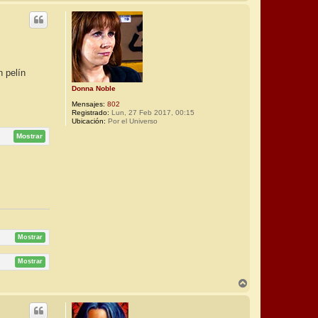
r
r
i
b
a
n pelín
Donna Noble
Mensajes:
802
Registrado:
Lun, 27 Feb 2017, 00:15
Ubicación:
Por el Universo
Mostrar
Mostrar
Mostrar
A
r
r
i