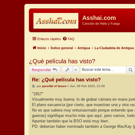
Asshai.com
Canción de Hielo y Fuego
Enlaces rápidos
FAQ
Inicio
Índice general
Antigua
La Ciudadela de Antigua
¿Qué película has visto?
B
Responder
Re: ¿Qué película has visto?
M
por
parsifal el bravo
»
Jue, 06 Feb 2020, 21:09
e
n
"1917"
s
Visualmente muy buena; lo de grabar cámara en mano junto 
a
j
El plano secuencia (por cierto, que muestran una y otra ve
e
No es que saliera muy entusiasmado porque entiendo que a 
guerras) signifique mucho más que aquí, pero vamos, todo 
Apuntar también que la BSO está muy bien.
PD: deberían haber nominado también a George MacKay (para