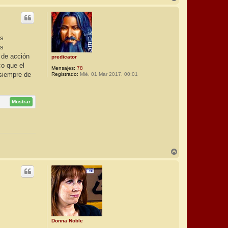
r
r
i
b
a
as
as
 de acción
predicator
co que el
Mensajes:
78
 siempre de
Registrado:
Mié, 01 Mar 2017, 00:01
Mostrar
A
r
r
i
b
a
Donna Noble
.