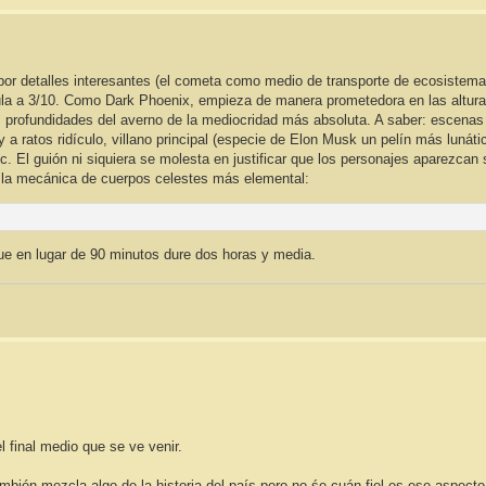
y por detalles interesantes (el cometa como medio de transporte de ecosistem
lícula a 3/10. Como Dark Phoenix, empieza de manera prometedora en las altur
as profundidades del averno de la mediocridad más absoluta. A saber: escenas
a ratos ridículo, villano principal (especie de Elon Musk un pelín más lunáti
etc. El guión ni siquiera se molesta en justificar que los personajes aparezcan
 la mecánica de cuerpos celestes más elemental:
que en lugar de 90 minutos dure dos horas y media.
 final medio que se ve venir.
ambién mezcla algo de la historia del país pero no śe cuán fiel es ese aspecto