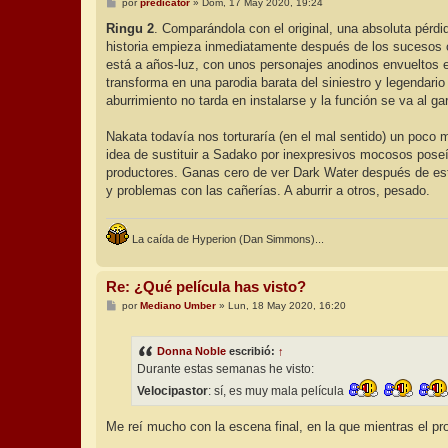
M
por
predicator
»
Dom, 17 May 2020, 19:24
e
n
Ringu 2
. Comparándola con el original, una absoluta pérdi
s
historia empieza inmediatamente después de los sucesos oc
a
j
está a años-luz, con unos personajes anodinos envueltos 
e
transforma en una parodia barata del siniestro y legendario
aburrimiento no tarda en instalarse y la función se va al 
Nakata todavía nos torturaría (en el mal sentido) un poco
idea de sustituir a Sadako por inexpresivos mocosos poseí
productores. Ganas cero de ver Dark Water después de esto,
y problemas con las cañerías. A aburrir a otros, pesado.
La caída de Hyperion (Dan Simmons)...
Re: ¿Qué película has visto?
M
por
Mediano Umber
»
Lun, 18 May 2020, 16:20
e
n
s
Donna Noble
escribió:
↑
a
j
Durante estas semanas he visto:
e
Velocipastor
: sí, es muy mala película
Me reí mucho con la escena final, en la que mientras el p