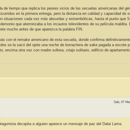
da de tiempo que replica los peores vicios de las secuelas americanas del gé
urridos en la primera entrega, pero la distancia en calidad y capacidad de 
en situaciones cada vez más absurdas y estrambóticas, hasta el punto que 
 demonio que aterrorizaba a los incautos televidentes de su película maldita. 
garete mucho antes de que aparezca la palabra FIN.
 más con el remake americano de esta secuela, donde confirma definitivament
dos se la sacó del ojete una noche de borrachera de sake pagada a escote p
 encima otra vez con madre soltera, criajo solitario, edificio de apartamento
Sab, 07 Ma
.
rotagonista decapita a alguien aparece un mensaje de paz del Dalai Lama.