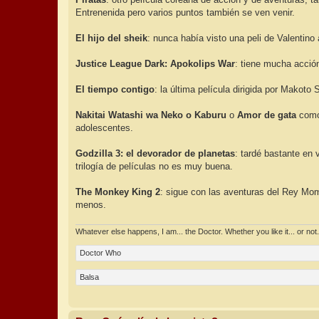
Entrenenida pero varios puntos también se ven venir.
El hijo del sheik
: nunca había visto una peli de Valentin
Justice League Dark: Apokolips War
: tiene mucha acción
El tiempo contigo
: la última película dirigida por Makoto
Nakitai Watashi wa Neko o Kaburu
o
Amor de gata
como 
adolescentes.
Godzilla 3: el devorador de planetas
: tardé bastante en 
trilogía de películas no es muy buena.
The Monkey King 2
: sigue con las aventuras del Rey Mo
menos.
Whatever else happens, I am... the Doctor. Whether you like it... or not.
Doctor Who
Balsa