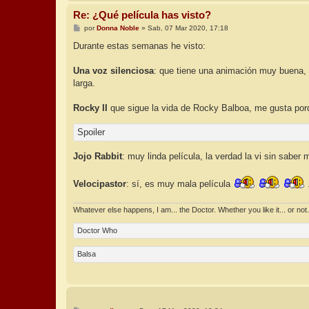
Re: ¿Qué película has visto?
M
por
Donna Noble
»
Sab, 07 Mar 2020, 17:18
e
n
Durante estas semanas he visto:
s
a
j
Una voz silenciosa
: que tiene una animación muy buena, l
e
larga.
Rocky II
que sigue la vida de Rocky Balboa, me gusta porq
Spoiler
Jojo Rabbit
: muy linda película, la verdad la vi sin saber
Velocipastor
: sí, es muy mala película
Whatever else happens, I am... the Doctor. Whether you like it... or not.
Doctor Who
Balsa