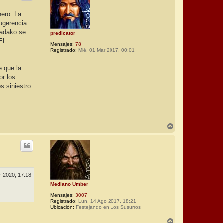
b
a
nero. La
sugerencia
Sadako se
predicator
El
Mensajes:
78
Registrado:
Mié, 01 Mar 2017, 00:01
e que la
or los
s siniestro
A
r
r
i
b
a
r 2020, 17:18
Mediano Umber
Mensajes:
3007
Registrado:
Lun, 14 Ago 2017, 18:21
Ubicación:
Festejando en Los Susurros
A