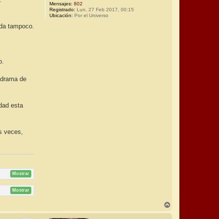
Mensajes:
802
Registrado:
Lun, 27 Feb 2017, 00:15
Ubicación:
Por el Universo
ada tampoco.
o.
lodrama de
rdad esta
s veces,
Mostrar
Mostrar
A
r
r