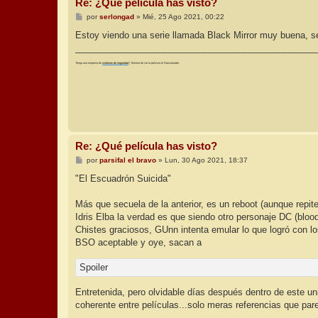
Re: ¿Qué película has visto?
M
por
serlongad
»
Mié, 25 Ago 2021, 00:22
e
n
Estoy viendo una serie llamada Black Mirror muy buena, se
s
________________________________________________
a
j
Tengo una empresa de
sistemas de seguridad
| Termine de ver la película el Francotirador.
e
Re: ¿Qué película has visto?
M
por
parsifal el bravo
»
Lun, 30 Ago 2021, 18:37
e
n
"El Escuadrón Suicida"
s
a
j
Más que secuela de la anterior, es un reboot (aunque repit
e
Idris Elba la verdad es que siendo otro personaje DC (bloo
Chistes graciosos, GUnn intenta emular lo que logró con 
BSO aceptable y oye, sacan a
Spoiler
Entretenida, pero olvidable días después dentro de este u
coherente entre películas...solo meras referencias que par