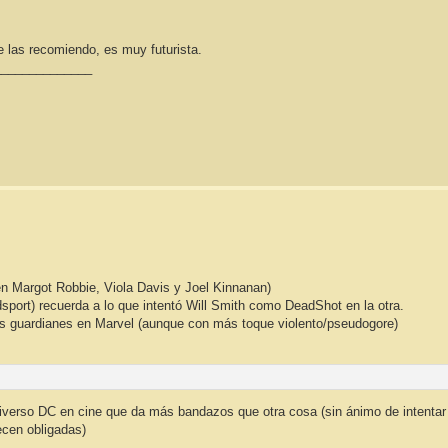
 las recomiendo, es muy futurista.
______________
en Margot Robbie, Viola Davis y Joel Kinnanan)
dsport) recuerda a lo que intentó Will Smith como DeadShot en la otra.
los guardianes en Marvel (aunque con más toque violento/pseudogore)
niverso DC en cine que da más bandazos que otra cosa (sin ánimo de intentar
ecen obligadas)