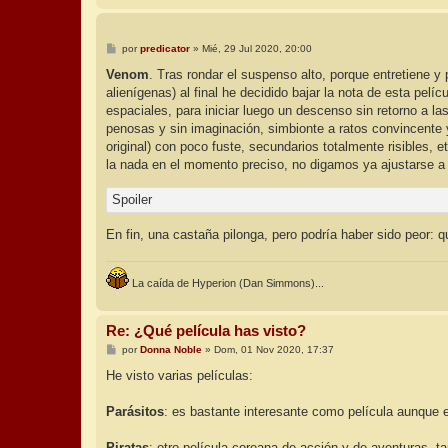
M
por
predicator
»
Mié, 29 Jul 2020, 20:00
e
n
Venom
. Tras rondar el suspenso alto, porque entretiene 
s
alienígenas) al final he decidido bajar la nota de esta pe
a
j
espaciales, para iniciar luego un descenso sin retorno a l
e
penosas y sin imaginación, simbionte a ratos convincente y 
original) con poco fuste, secundarios totalmente risibles, 
la nada en el momento preciso, no digamos ya ajustarse a
Spoiler
En fin, una castaña pilonga, pero podría haber sido peor: 
La caída de Hyperion (Dan Simmons)...
Re: ¿Qué película has visto?
M
por
Donna Noble
»
Dom, 01 Nov 2020, 17:37
e
n
He visto varias películas:
s
a
j
Parásitos
: es bastante interesante como película aunque el
e
Piratas
: otro película coreana de acción y de aventuras, t