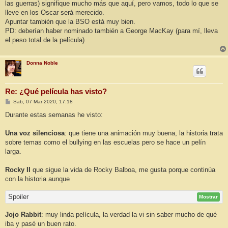
las guerras) signifique mucho más que aquí, pero vamos, todo lo que se
lleve en los Oscar será merecido.
Apuntar también que la BSO está muy bien.
PD: deberían haber nominado también a George MacKay (para mí, lleva
el peso total de la película)
Donna Noble
Re: ¿Qué película has visto?
M
Sab, 07 Mar 2020, 17:18
e
n
Durante estas semanas he visto:
s
a
j
Una voz silenciosa
: que tiene una animación muy buena, la historia trata
e
sobre temas como el bullying en las escuelas pero se hace un pelín
larga.
Rocky II
que sigue la vida de Rocky Balboa, me gusta porque continúa
con la historia aunque
Spoiler
Mostrar
Jojo Rabbit
: muy linda película, la verdad la vi sin saber mucho de qué
iba y pasé un buen rato.