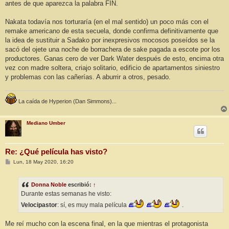
antes de que aparezca la palabra FIN.
Nakata todavía nos torturaría (en el mal sentido) un poco más con el
remake americano de esta secuela, donde confirma definitivamente que
la idea de sustituir a Sadako por inexpresivos mocosos poseídos se la
sacó del ojete una noche de borrachera de sake pagada a escote por los
productores. Ganas cero de ver Dark Water después de esto, encima otra
vez con madre soltera, criajo solitario, edificio de apartamentos siniestro
y problemas con las cañerías. A aburrir a otros, pesado.
La caída de Hyperion (Dan Simmons)...
Mediano Umber
Re: ¿Qué película has visto?
M
Lun, 18 May 2020, 16:20
e
n
s
Donna Noble
escribió:
↑
a
j
Durante estas semanas he visto:
e
Velocipastor
: sí, es muy mala película
.
Me reí mucho con la escena final, en la que mientras el protagonista