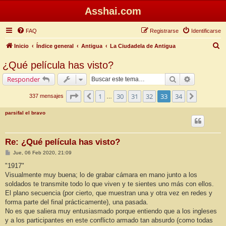
Asshai.com
FAQ
Registrarse
Identificarse
B
Inicio
Índice general
Antigua
La Ciudadela de Antigua
u
¿Qué película has visto?
s
Buscar
Búsqueda 
Responder
c
a
Página
33
de
34
1
30
31
32
33
34
Anterior
Siguiente
337 mensajes
…
r
parsifal el bravo
Re: ¿Qué película has visto?
M
Jue, 06 Feb 2020, 21:09
e
n
"1917"
s
Visualmente muy buena; lo de grabar cámara en mano junto a los
a
j
soldados te transmite todo lo que viven y te sientes uno más con ellos.
e
El plano secuencia (por cierto, que muestran una y otra vez en redes y
forma parte del final prácticamente), una pasada.
No es que saliera muy entusiasmado porque entiendo que a los ingleses
y a los participantes en este conflicto armado tan absurdo (como todas