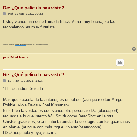
Re: ¿Qué película has visto?
M
Mié, 25 Ago 2021, 00:22
e
n
Estoy viendo una serie llamada Black Mirror muy buena, se las
s
recomiendo, es muy futurista.
a
j
_____________________________________________________________
e
_
Tengo una empresa de
sistemas de seguridad
| Termine de ver la película el Francotirador.
parsifal el bravo
Re: ¿Qué película has visto?
M
Lun, 30 Ago 2021, 18:37
e
n
"El Escuadrón Suicida"
s
a
j
Más que secuela de la anterior, es un reboot (aunque repiten Margot
e
Robbie, Viola Davis y Joel Kinnanan)
Idris Elba la verdad es que siendo otro personaje DC (bloodsport)
recuerda a lo que intentó Will Smith como DeadShot en la otra.
Chistes graciosos, GUnn intenta emular lo que logró con los guardianes
en Marvel (aunque con más toque violento/pseudogore)
BSO aceptable y oye, sacan a