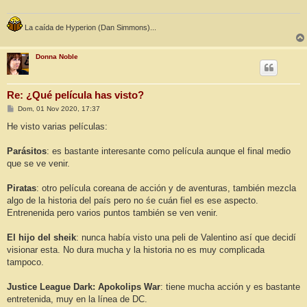
La caída de Hyperion (Dan Simmons)...
Donna Noble
Re: ¿Qué película has visto?
M
Dom, 01 Nov 2020, 17:37
e
n
He visto varias películas:
s
a
j
Parásitos
: es bastante interesante como película aunque el final medio
e
que se ve venir.
Piratas
: otro película coreana de acción y de aventuras, también mezcla
algo de la historia del país pero no śe cuán fiel es ese aspecto.
Entrenenida pero varios puntos también se ven venir.
El hijo del sheik
: nunca había visto una peli de Valentino así que decidí
visionar esta. No dura mucha y la historia no es muy complicada
tampoco.
Justice League Dark: Apokolips War
: tiene mucha acción y es bastante
entretenida, muy en la línea de DC.