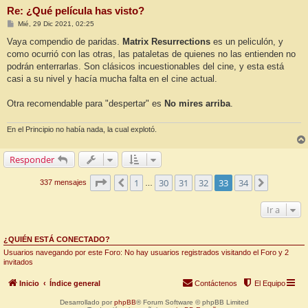
Re: ¿Qué película has visto?
M
Mié, 29 Dic 2021, 02:25
e
n
Vaya compendio de paridas.
Matrix Resurrections
es un peliculón, y
s
como ocurrió con las otras, las pataletas de quienes no las entienden no
a
j
podrán enterrarlas. Son clásicos incuestionables del cine, y esta está
e
casi a su nivel y hacía mucha falta en el cine actual.
Otra recomendable para "despertar" es
No mires arriba
.
En el Principio no había nada, la cual explotó.
Responder
Página
33
de
34
1
30
31
32
33
34
Anterior
Siguiente
337 mensajes
…
Ir a
¿QUIÉN ESTÁ CONECTADO?
Usuarios navegando por este Foro: No hay usuarios registrados visitando el Foro y 2
invitados
Inicio
Índice general
Contáctenos
El Equipo
Desarrollado por
phpBB
® Forum Software © phpBB Limited