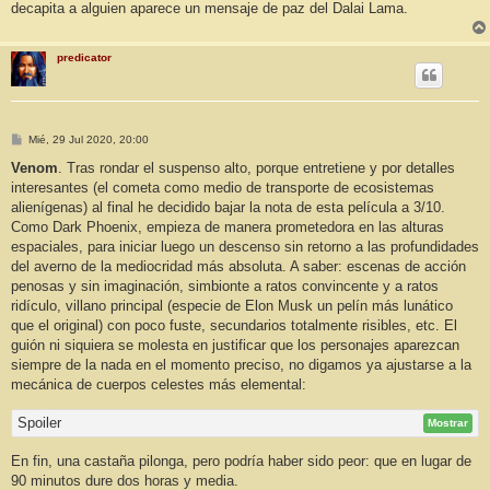
decapita a alguien aparece un mensaje de paz del Dalai Lama.
predicator
M
Mié, 29 Jul 2020, 20:00
e
n
Venom
. Tras rondar el suspenso alto, porque entretiene y por detalles
s
interesantes (el cometa como medio de transporte de ecosistemas
a
j
alienígenas) al final he decidido bajar la nota de esta película a 3/10.
e
Como Dark Phoenix, empieza de manera prometedora en las alturas
espaciales, para iniciar luego un descenso sin retorno a las profundidades
del averno de la mediocridad más absoluta. A saber: escenas de acción
penosas y sin imaginación, simbionte a ratos convincente y a ratos
ridículo, villano principal (especie de Elon Musk un pelín más lunático
que el original) con poco fuste, secundarios totalmente risibles, etc. El
guión ni siquiera se molesta en justificar que los personajes aparezcan
siempre de la nada en el momento preciso, no digamos ya ajustarse a la
mecánica de cuerpos celestes más elemental:
Spoiler
Mostrar
En fin, una castaña pilonga, pero podría haber sido peor: que en lugar de
90 minutos dure dos horas y media.