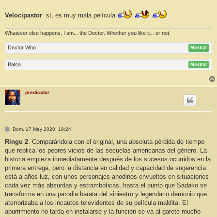
Velocipastor
: sí, es muy mala película
.
Whatever else happens, I am... the Doctor. Whether you like it... or not.
Doctor Who
Mostrar
Balsa
Mostrar
predicator
M
Dom, 17 May 2020, 19:24
e
n
Ringu 2
. Comparándola con el original, una absoluta pérdida de tiempo
s
que replica los peores vicios de las secuelas americanas del género. La
a
j
historia empieza inmediatamente después de los sucesos ocurridos en la
e
primera entrega, pero la distancia en calidad y capacidad de sugerencia
está a años-luz, con unos personajes anodinos envueltos en situaciones
cada vez más absurdas y estrambóticas, hasta el punto que Sadako se
transforma en una parodia barata del siniestro y legendario demonio que
aterrorizaba a los incautos televidentes de su película maldita. El
aburrimiento no tarda en instalarse y la función se va al garete mucho