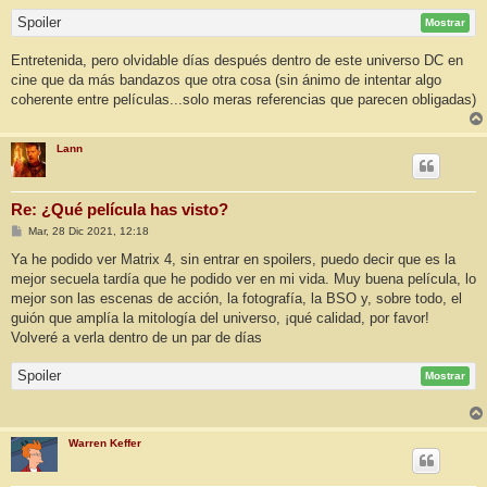
Spoiler
Mostrar
Entretenida, pero olvidable días después dentro de este universo DC en
cine que da más bandazos que otra cosa (sin ánimo de intentar algo
coherente entre películas...solo meras referencias que parecen obligadas)
Lann
Re: ¿Qué película has visto?
M
Mar, 28 Dic 2021, 12:18
e
n
Ya he podido ver Matrix 4, sin entrar en spoilers, puedo decir que es la
s
mejor secuela tardía que he podido ver en mi vida. Muy buena película, lo
a
j
mejor son las escenas de acción, la fotografía, la BSO y, sobre todo, el
e
guión que amplía la mitología del universo, ¡qué calidad, por favor!
Volveré a verla dentro de un par de días
Spoiler
Mostrar
Warren Keffer