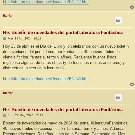
http://literfan.cyberdark.net/Recursos/BN242.htm
literfan
Re: Boletín de novedades del portal Literatura Fantástica
M
Mar, 23 Abr 2024, 10:11
e
n
Hoy 23 de abril es el Día del Libro y lo celebramos con un nuevo boletín
s
de novedades del portal Literatura Fantástica: 40 nuevos títulos de
a
j
ciencia ficción, fantasía, terror y afines. Regálense buenos libros,
e
regálense algunas de estas obras (y de todos los meses anteriores) y
disfruten del placer de la lectura :-)
http://literfan.cyberdark.net/Recursos/BN243.htm
literfan
Re: Boletín de novedades del portal Literatura Fantástica
M
Lun, 27 May 2024, 12:17
e
n
Boletín de novedades de mayo de 2024 del portal #LiteraturaFantástica
s
40 nuevos títulos de ciencia ficción, fantasía, terror y afines. Además,
a
j
Recomendaciones, Reseñas, Libro de la Semana, Destacado del Mes,