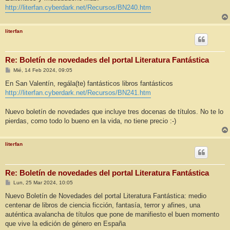
http://literfan.cyberdark.net/Recursos/BN240.htm
literfan
Re: Boletín de novedades del portal Literatura Fantástica
M
Mié, 14 Feb 2024, 09:05
e
n
En San Valentín, regála(te) fantásticos libros fantásticos
s
http://literfan.cyberdark.net/Recursos/BN241.htm
a
j
e
Nuevo boletín de novedades que incluye tres docenas de títulos. No te lo
pierdas, como todo lo bueno en la vida, no tiene precio :-)
literfan
Re: Boletín de novedades del portal Literatura Fantástica
M
Lun, 25 Mar 2024, 10:05
e
n
Nuevo Boletín de Novedades del portal Literatura Fantástica: medio
s
centenar de libros de ciencia ficción, fantasía, terror y afines, una
a
j
auténtica avalancha de títulos que pone de manifiesto el buen momento
e
que vive la edición de género en España