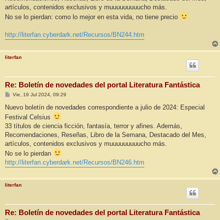
e
artículos, contenidos exclusivos y muuuuuuuuucho más.
No se lo pierdan: como lo mejor en esta vida, no tiene precio
http://literfan.cyberdark.net/Recursos/BN244.htm
literfan
Re: Boletín de novedades del portal Literatura Fantástica
M
Vie, 19 Jul 2024, 09:29
e
n
Nuevo boletín de novedades correspondiente a julio de 2024: Especial
s
Festival Celsius
a
j
33 títulos de ciencia ficción, fantasía, terror y afines. Además,
e
Recomendaciones, Reseñas, Libro de la Semana, Destacado del Mes,
artículos, contenidos exclusivos y muuuuuuuuucho más.
No se lo pierdan
http://literfan.cyberdark.net/Recursos/BN246.htm
literfan
Re: Boletín de novedades del portal Literatura Fantástica