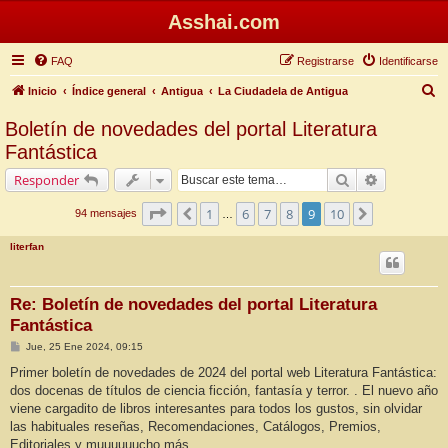
Asshai.com
FAQ
Registrarse
Identificarse
B
Inicio
Índice general
Antigua
La Ciudadela de Antigua
u
Boletín de novedades del portal Literatura
s
Fantástica
c
Buscar
Búsqueda 
Responder
a
Página
9
de
10
r
1
6
7
8
9
10
Anterior
Siguiente
94 mensajes
…
literfan
Re: Boletín de novedades del portal Literatura
Fantástica
M
Jue, 25 Ene 2024, 09:15
e
n
Primer boletín de novedades de 2024 del portal web Literatura Fantástica:
s
dos docenas de títulos de ciencia ficción, fantasía y terror. . El nuevo año
a
j
viene cargadito de libros interesantes para todos los gustos, sin olvidar
e
las habituales reseñas, Recomendaciones, Catálogos, Premios,
Editoriales y muuuuuucho más.