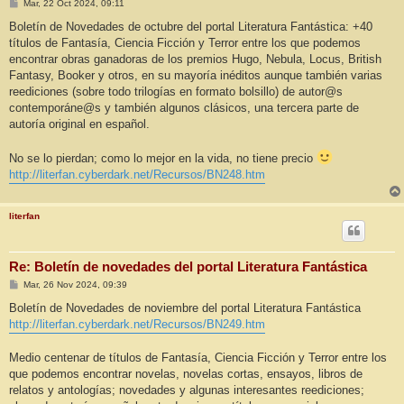
M
Mar, 22 Oct 2024, 09:11
e
n
Boletín de Novedades de octubre del portal Literatura Fantástica: +40
s
títulos de Fantasía, Ciencia Ficción y Terror entre los que podemos
a
j
encontrar obras ganadoras de los premios Hugo, Nebula, Locus, British
e
Fantasy, Booker y otros, en su mayoría inéditos aunque también varias
reediciones (sobre todo trilogías en formato bolsillo) de autor@s
contemporáne@s y también algunos clásicos, una tercera parte de
autoría original en español.
No se lo pierdan; como lo mejor en la vida, no tiene precio
http://literfan.cyberdark.net/Recursos/BN248.htm
literfan
Re: Boletín de novedades del portal Literatura Fantástica
M
Mar, 26 Nov 2024, 09:39
e
n
Boletín de Novedades de noviembre del portal Literatura Fantástica
s
http://literfan.cyberdark.net/Recursos/BN249.htm
a
j
e
Medio centenar de títulos de Fantasía, Ciencia Ficción y Terror entre los
que podemos encontrar novelas, novelas cortas, ensayos, libros de
relatos y antologías; novedades y algunas interesantes reediciones;