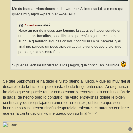
Me da buenas vibraciones la showrunner. Al leer sus tuits se nota que
queda muy lejos —para bien—de D&D.
Annaha
escribió:
↑
Hace un par de meses que terminé la saga, se ha convertido en
una de mis favoritas, cada libro me pareció mejor que el otro..
aunque quedaron algunas cosas inconclusas a mi parecer.. y el
final me pareció un poco apresurado.. no tiene desperdicio, que
personajes mas entrañables.
Si puedes, échale un vistazo a los juegos, que continúan los libros
Se que Sapkowski le ha dado el visto bueno al juego, y que es muy fiel al
desarrollo de la historia, pero hasta donde tengo entendido, Andrej nunca
ha dicho que se puede tomar como canon y representa la continuación de
la saga, de hecho todo lo contrario, he visto entrevistas donde le piden
continuar y se niega tajamentemente.. entonces, si bien se que son
buenísimos y no tienen ningún desperdicio, mientras el autor no confirme
que es la continuación, yo me quedo con su final >__<