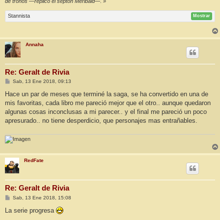
de tronos —replicó el septón Meribald—. »
Stannista
Mostrar
Annaha
Re: Geralt de Rivia
M
Sab, 13 Ene 2018, 09:13
e
n
Hace un par de meses que terminé la saga, se ha convertido en una de
s
mis favoritas, cada libro me pareció mejor que el otro.. aunque quedaron
a
j
algunas cosas inconclusas a mi parecer.. y el final me pareció un poco
e
apresurado.. no tiene desperdicio, que personajes mas entrañables.
RedFate
Re: Geralt de Rivia
M
Sab, 13 Ene 2018, 15:08
e
n
La serie progresa
s