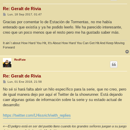
Re: Geralt de Rivia
M
Lun, 18 Sep 2017, 01:47
e
n
Gracias por comentar lo de Estación de Tormentas, no me había
s
enterado que existía y ya he podido leerlo. Me ha parecido interesante,
a
j
creo que un poco menos que el resto pero me ha gustado saber más.
e
It ain´t about How Hard You Hit, It’s About How Hard You Can Get Hit And Keep Moving
Forward
RedFate
Re: Geralt de Rivia
M
Lun, 01 Ene 2018, 21:58
e
n
No sé si hará falta abrir un hilo específico para la serie, que no creo, pero
s
de igual manera dejo por aquí el Twitter de la showrunner. Está dejando
a
j
caer algunas gotas de información sobre la serie y su estado actual de
e
desarrollo:
https://twitter.com/LHissrich/with_replies
«—El peligro está en ser del pueblo llano cuando los grandes señores juegan a su juego