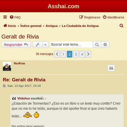
Asshai.com
FAQ
Registrarse
Identificarse
B
Inicio
Índice general
Antigua
La Ciudadela de Antigua
u
Geralt de Rivia
s
Buscar
Búsqueda 
Responder
c
a
1
2
3
4
Anterior
Siguiente
36 mensajes
r
RedFate
Re: Geralt de Rivia
M
Sab, 12 Ago 2017, 23:18
e
n
s
Vhikthor
escribió:
↑
a
j
¿Estación de Tormentas? ¿Eso es un libro o un texto muy cortito? Creo
e
que no me lo he leído, aunque lo del spoiler final si que creo haberlo
leído...
No estoy muy seguro.