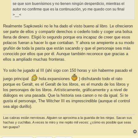
se que son buenísimos y no tienen ningún desperdicio, mientras el
autor no confirme que es la continuación, yo me quedo con su final
>__<
Realmente Sapkowski no le ha dado el visto bueno al libro. Le ofrecieron
ser parte de ellos y compartir derechos o cederlo todo y coger una bolsa
llena de dinero. Eligió lo segundo porque era incapaz de creer que esos
polacos fueran a hacer lo que contaban. Y ahora se arrepiente a su modo
gruñón de toda la pasta que están sacando y que el personaje sea más
conocido por ellos que por él. Aunque también reconoce que gracias a
ellos a ampliado muchas fronteras.
Yo solo he jugado al III (ahí sigo con 150 horas y sin haberme pasado el
juego principal
hola expansiones
) disfrutando todo el rato
porque es Geralt, es el Geralt de los libros, es el mundo de los libros y
los personajes de los libros. Artísticamente, gráficamente y a nivel de
diálogos es una pasada. Que la historia sea canon o no da igual. Si te
gusta el personaje, The Witcher III es imprescindible (aunque el control
sea algo durillo).
Las cabras están nerviosas. Alguien se aproxima a la guarida de los ninjas. Sacan sus
hachas y cuchillas. A veces te miro y me repito mil veces: ¿cómo es posible que seas
tan guapa?