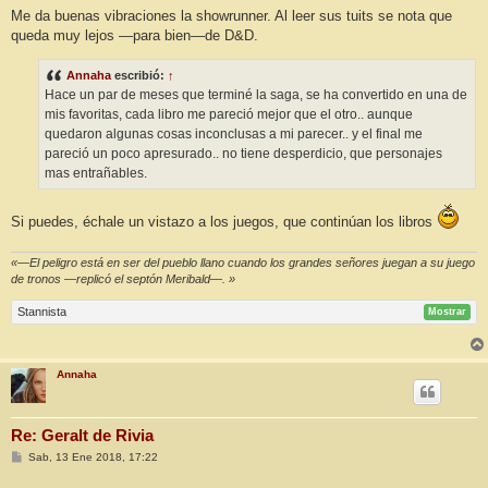
Me da buenas vibraciones la showrunner. Al leer sus tuits se nota que
queda muy lejos —para bien—de D&D.
Annaha
escribió:
↑
Hace un par de meses que terminé la saga, se ha convertido en una de
mis favoritas, cada libro me pareció mejor que el otro.. aunque
quedaron algunas cosas inconclusas a mi parecer.. y el final me
pareció un poco apresurado.. no tiene desperdicio, que personajes
mas entrañables.
Si puedes, échale un vistazo a los juegos, que continúan los libros
«—El peligro está en ser del pueblo llano cuando los grandes señores juegan a su juego
de tronos —replicó el septón Meribald—. »
Stannista
Mostrar
Annaha
Re: Geralt de Rivia
M
Sab, 13 Ene 2018, 17:22
e
n