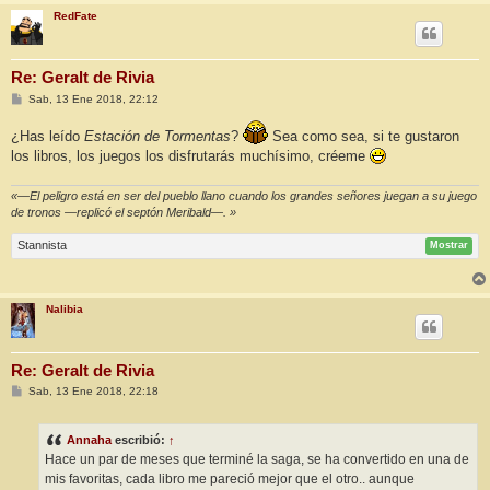
RedFate
Re: Geralt de Rivia
M
Sab, 13 Ene 2018, 22:12
e
n
¿Has leído
Estación de Tormentas
?
Sea como sea, si te gustaron
s
a
los libros, los juegos los disfrutarás muchísimo, créeme
j
e
«—El peligro está en ser del pueblo llano cuando los grandes señores juegan a su juego
de tronos —replicó el septón Meribald—. »
Stannista
Mostrar
Nalibia
Re: Geralt de Rivia
M
Sab, 13 Ene 2018, 22:18
e
n
s
Annaha
escribió:
↑
a
j
Hace un par de meses que terminé la saga, se ha convertido en una de
e
mis favoritas, cada libro me pareció mejor que el otro.. aunque