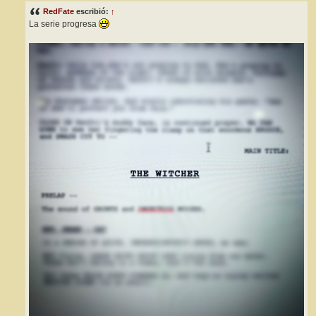
s
RedFate
escribió:
↑
a
j
La serie progresa
e