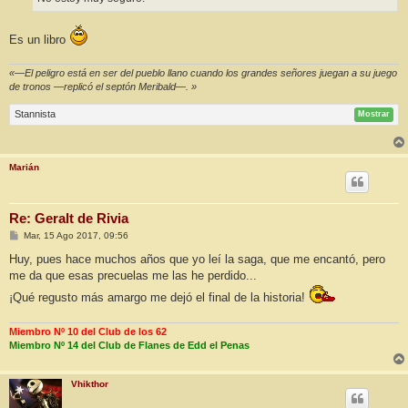
Es un libro
«—El peligro está en ser del pueblo llano cuando los grandes señores juegan a su juego
de tronos —replicó el septón Meribald—. »
Stannista
Mostrar
Marián
Re: Geralt de Rivia
M
Mar, 15 Ago 2017, 09:56
e
n
Huy, pues hace muchos años que yo leí la saga, que me encantó, pero
s
me da que esas precuelas me las he perdido...
a
j
¡Qué regusto más amargo me dejó el final de la historia!
e
Miembro Nº 10 del Club de los 62
Miembro Nº 14 del Club de Flanes de Edd el Penas
Vhikthor