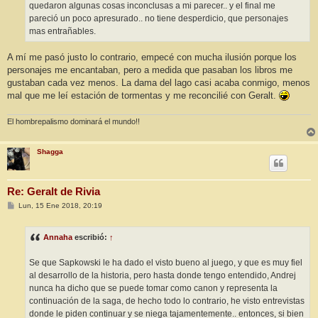
quedaron algunas cosas inconclusas a mi parecer.. y el final me
pareció un poco apresurado.. no tiene desperdicio, que personajes
mas entrañables.
A mí me pasó justo lo contrario, empecé con mucha ilusión porque los
personajes me encantaban, pero a medida que pasaban los libros me
gustaban cada vez menos. La dama del lago casi acaba conmigo, menos
mal que me leí estación de tormentas y me reconcilié con Geralt.
El hombrepalismo dominará el mundo!!
Shagga
Re: Geralt de Rivia
M
Lun, 15 Ene 2018, 20:19
e
n
s
Annaha
escribió:
↑
a
j
e
Se que Sapkowski le ha dado el visto bueno al juego, y que es muy fiel
al desarrollo de la historia, pero hasta donde tengo entendido, Andrej
nunca ha dicho que se puede tomar como canon y representa la
continuación de la saga, de hecho todo lo contrario, he visto entrevistas
donde le piden continuar y se niega tajamentemente.. entonces, si bien