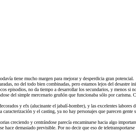
, todavía tiene mucho margen para mejorar y desperdicia gran potencial.
aradas, no del todo bien combinadas, pero estamos lejos del desastre in
cos episodios, no da tiempo a desarrollar los secundarios, y menos si no
ndose del simple mercenario gruñón que funcionaba sólo por carisma. C
corados y efx (alucinante el jabalí-hombre), y las excelentes labores de
a caracterización y el casting, ya no hay personajes que parecen gente 
istorias creciendo y centrándose parecía encaminarse hacia algo importa
e hace demasiado previsible. Por no decir que eso de teletransportarse 