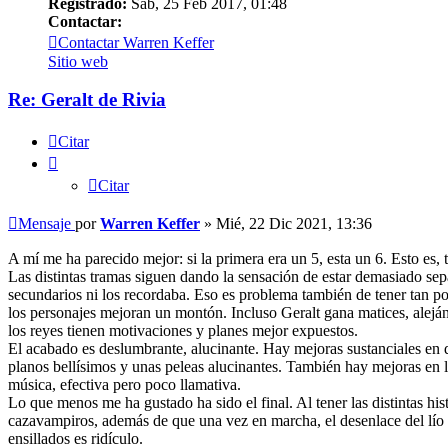
Registrado:
Sab, 25 Feb 2017, 01:48
Contactar:
Contactar Warren Keffer
Sitio web
Re: Geralt de Rivia
Citar
Citar
Mensaje
por
Warren Keffer
»
Mié, 22 Dic 2021, 13:36
A mí me ha parecido mejor: si la primera era un 5, esta un 6. Esto es
Las distintas tramas siguen dando la sensación de estar demasiado sep
secundarios ni los recordaba. Eso es problema también de tener tan po
los personajes mejoran un montón. Incluso Geralt gana matices, alejá
los reyes tienen motivaciones y planes mejor expuestos.
El acabado es deslumbrante, alucinante. Hay mejoras sustanciales en de
planos bellísimos y unas peleas alucinantes. También hay mejoras en l
música, efectiva pero poco llamativa.
Lo que menos me ha gustado ha sido el final. Al tener las distintas h
cazavampiros, además de que una vez en marcha, el desenlace del lío s
ensillados es ridículo.