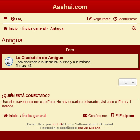
Asshai.com
FAQ
Registrarse
Identificarse
B
Inicio
Índice general
Antigua
u
Antigua
s
Foro
c
La Ciudadela de Antigua
a
Foro dedicado a la literatura, al cine y a la música.
Temas:
41
r
Ir a
¿QUIÉN ESTÁ CONECTADO?
Usuarios navegando por este Foro: No hay usuarios registrados visitando el Foro y 1
invitado
Inicio
Índice general
Contáctenos
El Equipo
Desarrollado por
phpBB
® Forum Software © phpBB Limited
Traducción al español por
phpBB España