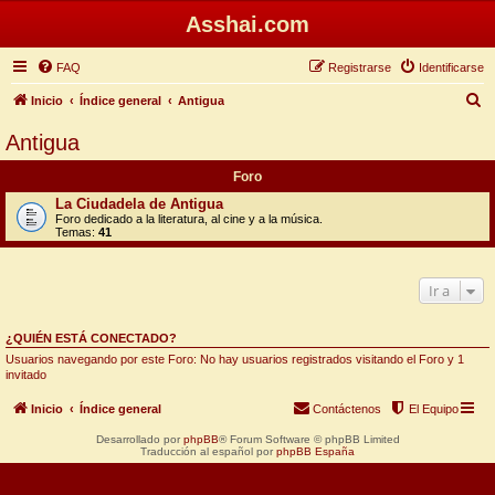
Asshai.com
FAQ
Registrarse
Identificarse
B
Inicio
Índice general
Antigua
u
Antigua
s
Foro
c
La Ciudadela de Antigua
a
Foro dedicado a la literatura, al cine y a la música.
Temas:
41
r
Ir a
¿QUIÉN ESTÁ CONECTADO?
Usuarios navegando por este Foro: No hay usuarios registrados visitando el Foro y 1
invitado
Inicio
Índice general
Contáctenos
El Equipo
Desarrollado por
phpBB
® Forum Software © phpBB Limited
Traducción al español por
phpBB España