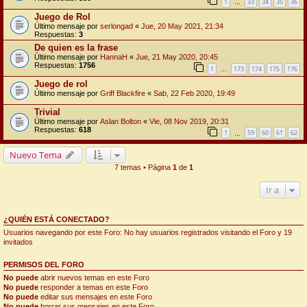
1
33
34
35
36
…
Juego de Rol
Último mensaje por
serlongad
«
Jue, 20 May 2021, 21:34
Respuestas:
3
De quien es la frase
Último mensaje por
HannaH
«
Jue, 21 May 2020, 20:45
Respuestas:
1756
1
173
174
175
176
…
Juego de rol
Último mensaje por
Griff Blackfire
«
Sab, 22 Feb 2020, 19:49
Trivial
Último mensaje por
Aslan Bolton
«
Vie, 08 Nov 2019, 20:31
Respuestas:
618
1
59
60
61
62
…
Nuevo Tema
7 temas • Página
1
de
1
Ir a
¿QUIÉN ESTÁ CONECTADO?
Usuarios navegando por este Foro: No hay usuarios registrados visitando el Foro y 19
invitados
PERMISOS DEL FORO
No puede
abrir nuevos temas en este Foro
No puede
responder a temas en este Foro
No puede
editar sus mensajes en este Foro
No puede
borrar sus mensajes en este Foro