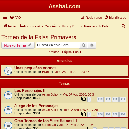
Asshai.com
FAQ
Registrarse
Identificarse
B
Inicio
Índice general
Canción de Hielo y Fuego
Torneo de la Falsa Primavera
u
Torneo de la Falsa Primavera
s
Buscar
Búsqueda avanzada
Nuevo Tema
c
7 temas • Página
1
de
1
a
Anuncios
r
Unas pequeñas normas
Último mensaje por
Ellaria
«
Dom, 26 Feb 2017, 23:45
Temas
Los Personajes II
Último mensaje por
Aslan Bolton
«
Vie, 07 Ago 2026, 00:34
Respuestas:
8151
1
813
814
815
816
…
Juego de los Personajes
Último mensaje por
Aslan Bolton
«
Dom, 20 Ago 2023, 17:36
Respuestas:
3086
1
306
307
308
309
…
Gran Torneo de los Siete Reinos III
Último mensaje por
serlongad
«
Jue, 27 Ene 2022, 01:06
Respuestas:
356