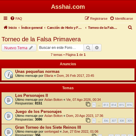
Asshai.com
FAQ
Registrarse
Identificarse
B
Inicio
Índice general
Canción de Hielo y Fuego
Torneo de la Falsa Primavera
u
Torneo de la Falsa Primavera
s
Buscar
Búsqueda avanzada
Nuevo Tema
c
7 temas • Página
1
de
1
a
Anuncios
r
Unas pequeñas normas
Último mensaje por
Ellaria
«
Dom, 26 Feb 2017, 23:45
Temas
Los Personajes II
Último mensaje por
Aslan Bolton
«
Vie, 07 Ago 2026, 00:34
Respuestas:
8151
1
813
814
815
816
…
Juego de los Personajes
Último mensaje por
Aslan Bolton
«
Dom, 20 Ago 2023, 17:36
Respuestas:
3086
1
306
307
308
309
…
Gran Torneo de los Siete Reinos III
Último mensaje por
serlongad
«
Jue, 27 Ene 2022, 01:06
Respuestas:
356