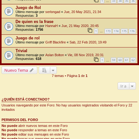
1
33
34
35
36
…
Juego de Rol
Último mensaje por
serlongad
«
Jue, 20 May 2021, 21:34
Respuestas:
3
De quien es la frase
Último mensaje por
HannaH
«
Jue, 21 May 2020, 20:45
Respuestas:
1756
1
173
174
175
176
…
Juego de rol
Último mensaje por
Griff Blackfire
«
Sab, 22 Feb 2020, 19:49
Trivial
Último mensaje por
Aslan Bolton
«
Vie, 08 Nov 2019, 20:31
Respuestas:
618
1
59
60
61
62
…
Nuevo Tema
7 temas • Página
1
de
1
Ir a
¿QUIÉN ESTÁ CONECTADO?
Usuarios navegando por este Foro: No hay usuarios registrados visitando el Foro y 22
invitados
PERMISOS DEL FORO
No puede
abrir nuevos temas en este Foro
No puede
responder a temas en este Foro
No puede
editar sus mensajes en este Foro
No puede
borrar sus mensajes en este Foro