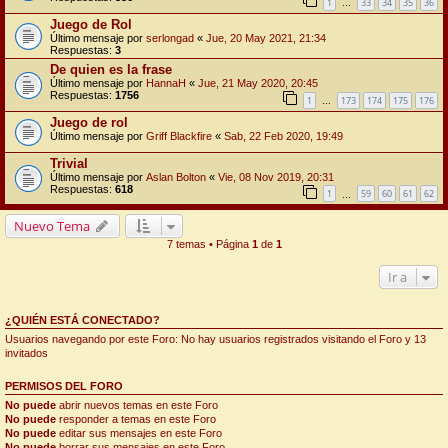
1
33
34
35
36
…
Juego de Rol
Último mensaje por
serlongad
«
Jue, 20 May 2021, 21:34
Respuestas:
3
De quien es la frase
Último mensaje por
HannaH
«
Jue, 21 May 2020, 20:45
Respuestas:
1756
1
173
174
175
176
…
Juego de rol
Último mensaje por
Griff Blackfire
«
Sab, 22 Feb 2020, 19:49
Trivial
Último mensaje por
Aslan Bolton
«
Vie, 08 Nov 2019, 20:31
Respuestas:
618
1
59
60
61
62
…
Nuevo Tema
7 temas • Página
1
de
1
Ir a
¿QUIÉN ESTÁ CONECTADO?
Usuarios navegando por este Foro: No hay usuarios registrados visitando el Foro y 13
invitados
PERMISOS DEL FORO
No puede
abrir nuevos temas en este Foro
No puede
responder a temas en este Foro
No puede
editar sus mensajes en este Foro
No puede
borrar sus mensajes en este Foro