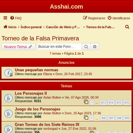
Asshai.com
FAQ
Registrarse
Identificarse
B
Inicio
Índice general
Canción de Hielo y Fuego
Torneo de la Falsa Primavera
u
Torneo de la Falsa Primavera
s
Buscar
Búsqueda avanzada
Nuevo Tema
c
7 temas • Página
1
de
1
a
Anuncios
r
Unas pequeñas normas
Último mensaje por
Ellaria
«
Dom, 26 Feb 2017, 23:45
Temas
Los Personajes II
Último mensaje por
Aslan Bolton
«
Vie, 07 Ago 2026, 00:34
Respuestas:
8151
1
813
814
815
816
…
Juego de los Personajes
Último mensaje por
Aslan Bolton
«
Dom, 20 Ago 2023, 17:36
Respuestas:
3086
1
306
307
308
309
…
Gran Torneo de los Siete Reinos III
Último mensaje por
serlongad
«
Jue, 27 Ene 2022, 01:06
Respuestas:
356