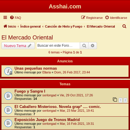
Asshai.com
FAQ
Registrarse
Identificarse
B
Inicio
Índice general
Canción de Hielo y Fuego
El Mercado Oriental
u
El Mercado Oriental
s
Buscar
Búsqueda avanzada
Nuevo Tema
c
6 temas • Página
1
de
1
a
Anuncios
r
Unas pequeñas normas
Último mensaje por
Ellaria
«
Dom, 26 Feb 2017, 23:44
Temas
Fuego y Sangre I
Último mensaje por
serlongad
«
Vie, 29 Oct 2021, 17:26
Respuestas:
14
1
2
El Caballero Misterioso. Novela grap* .... comic.
Último mensaje por
serlongad
«
Mar, 23 Mar 2021, 19:41
Respuestas:
7
Exposición Juego de Tronos Madrid
Último mensaje por
serlongad
«
Mar, 16 Feb 2021, 19:31
Respuestas:
1