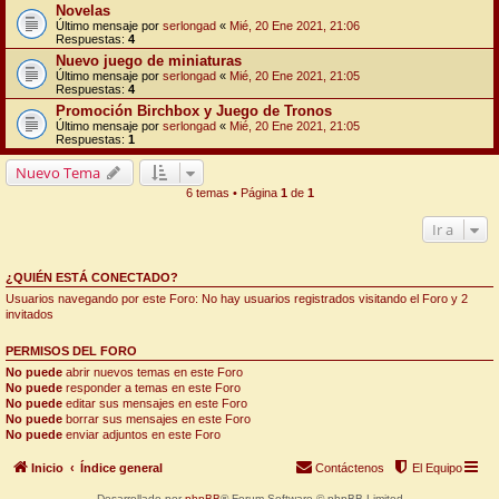
Novelas
Último mensaje por
serlongad
«
Mié, 20 Ene 2021, 21:06
Respuestas:
4
Nuevo juego de miniaturas
Último mensaje por
serlongad
«
Mié, 20 Ene 2021, 21:05
Respuestas:
4
Promoción Birchbox y Juego de Tronos
Último mensaje por
serlongad
«
Mié, 20 Ene 2021, 21:05
Respuestas:
1
Nuevo Tema
6 temas • Página
1
de
1
Ir a
¿QUIÉN ESTÁ CONECTADO?
Usuarios navegando por este Foro: No hay usuarios registrados visitando el Foro y 2
invitados
PERMISOS DEL FORO
No puede
abrir nuevos temas en este Foro
No puede
responder a temas en este Foro
No puede
editar sus mensajes en este Foro
No puede
borrar sus mensajes en este Foro
No puede
enviar adjuntos en este Foro
Inicio
Índice general
Contáctenos
El Equipo
Desarrollado por
phpBB
® Forum Software © phpBB Limited