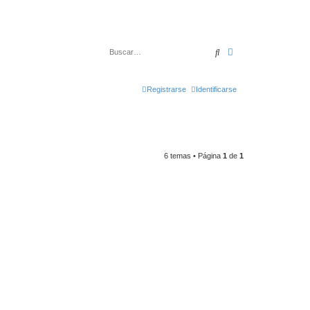
Buscar
Búsqueda avanza
Registrarse
Identificarse
6 temas • Página
1
de
1