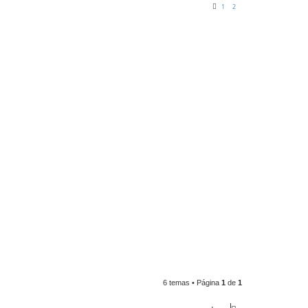
1
2
6 temas • Página
1
de
1