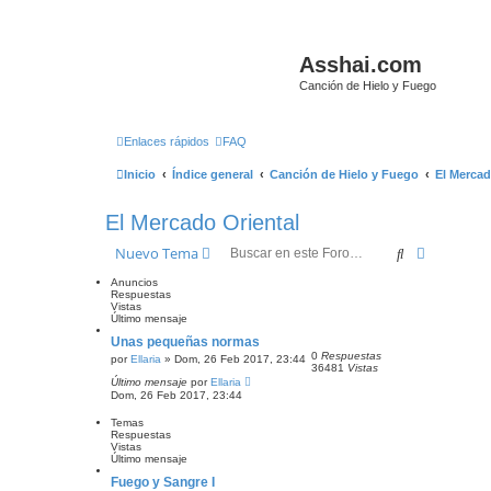
Asshai.com
Canción de Hielo y Fuego
Enlaces rápidos
FAQ
Inicio
Índice general
Canción de Hielo y Fuego
El Mercad
El Mercado Oriental
Buscar
Búsqueda
Nuevo Tema
Anuncios
Respuestas
Vistas
Último mensaje
Unas pequeñas normas
0
Respuestas
por
Ellaria
» Dom, 26 Feb 2017, 23:44
36481
Vistas
Último mensaje
por
Ellaria
Dom, 26 Feb 2017, 23:44
Temas
Respuestas
Vistas
Último mensaje
Fuego y Sangre I