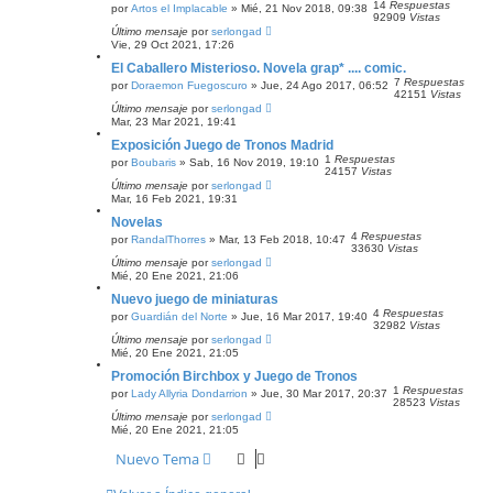
14
Respuestas
por
Artos el Implacable
» Mié, 21 Nov 2018, 09:38
92909
Vistas
Último mensaje
por
serlongad
Vie, 29 Oct 2021, 17:26
El Caballero Misterioso. Novela grap* .... comic.
7
Respuestas
por
Doraemon Fuegoscuro
» Jue, 24 Ago 2017, 06:52
42151
Vistas
Último mensaje
por
serlongad
Mar, 23 Mar 2021, 19:41
Exposición Juego de Tronos Madrid
1
Respuestas
por
Boubaris
» Sab, 16 Nov 2019, 19:10
24157
Vistas
Último mensaje
por
serlongad
Mar, 16 Feb 2021, 19:31
Novelas
4
Respuestas
por
RandalThorres
» Mar, 13 Feb 2018, 10:47
33630
Vistas
Último mensaje
por
serlongad
Mié, 20 Ene 2021, 21:06
Nuevo juego de miniaturas
4
Respuestas
por
Guardián del Norte
» Jue, 16 Mar 2017, 19:40
32982
Vistas
Último mensaje
por
serlongad
Mié, 20 Ene 2021, 21:05
Promoción Birchbox y Juego de Tronos
1
Respuestas
por
Lady Allyria Dondarrion
» Jue, 30 Mar 2017, 20:37
28523
Vistas
Último mensaje
por
serlongad
Mié, 20 Ene 2021, 21:05
Nuevo Tema