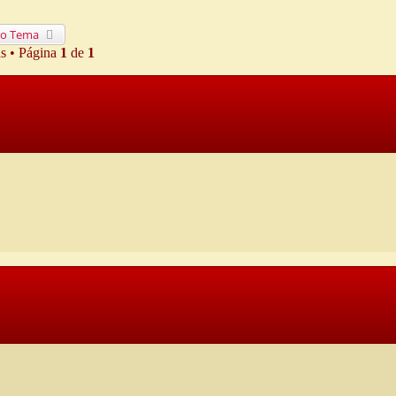
o Tema
as • Página
1
de
1