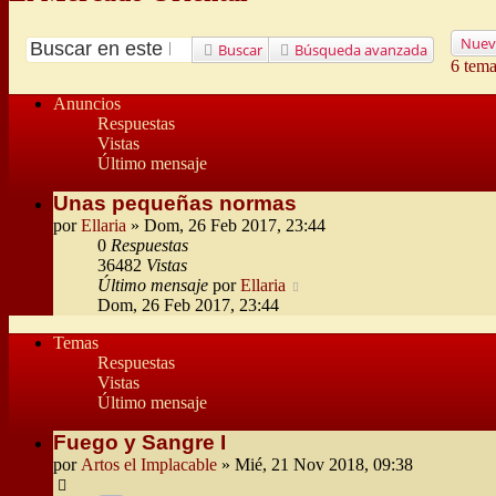
Nuev
Buscar
Búsqueda avanzada
6 tem
Anuncios
Respuestas
Vistas
Último mensaje
Unas pequeñas normas
por
Ellaria
» Dom, 26 Feb 2017, 23:44
0
Respuestas
36482
Vistas
Último mensaje
por
Ellaria
Dom, 26 Feb 2017, 23:44
Temas
Respuestas
Vistas
Último mensaje
Fuego y Sangre I
por
Artos el Implacable
» Mié, 21 Nov 2018, 09:38