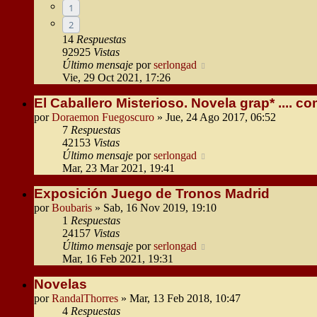
1
2
14
Respuestas
92925
Vistas
Último mensaje
por
serlongad
Vie, 29 Oct 2021, 17:26
El Caballero Misterioso. Novela grap* .... co
por
Doraemon Fuegoscuro
» Jue, 24 Ago 2017, 06:52
7
Respuestas
42153
Vistas
Último mensaje
por
serlongad
Mar, 23 Mar 2021, 19:41
Exposición Juego de Tronos Madrid
por
Boubaris
» Sab, 16 Nov 2019, 19:10
1
Respuestas
24157
Vistas
Último mensaje
por
serlongad
Mar, 16 Feb 2021, 19:31
Novelas
por
RandalThorres
» Mar, 13 Feb 2018, 10:47
4
Respuestas