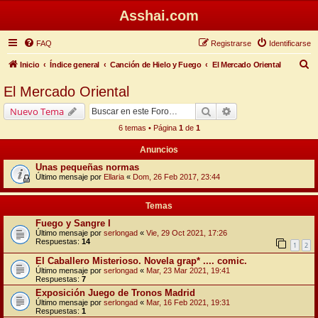
Asshai.com
FAQ
Registrarse
Identificarse
B
Inicio
Índice general
Canción de Hielo y Fuego
El Mercado Oriental
u
El Mercado Oriental
s
Buscar
Búsqueda avanzada
Nuevo Tema
c
6 temas • Página
1
de
1
a
Anuncios
r
Unas pequeñas normas
Último mensaje por
Ellaria
«
Dom, 26 Feb 2017, 23:44
Temas
Fuego y Sangre I
Último mensaje por
serlongad
«
Vie, 29 Oct 2021, 17:26
Respuestas:
14
1
2
El Caballero Misterioso. Novela grap* .... comic.
Último mensaje por
serlongad
«
Mar, 23 Mar 2021, 19:41
Respuestas:
7
Exposición Juego de Tronos Madrid
Último mensaje por
serlongad
«
Mar, 16 Feb 2021, 19:31
Respuestas:
1