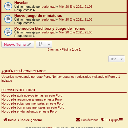
Novelas
Último mensaje por
serlongad
«
Mié, 20 Ene 2021, 21:06
Respuestas:
4
Nuevo juego de miniaturas
Último mensaje por
serlongad
«
Mié, 20 Ene 2021, 21:05
Respuestas:
4
Promoción Birchbox y Juego de Tronos
Último mensaje por
serlongad
«
Mié, 20 Ene 2021, 21:05
Respuestas:
1
Nuevo Tema
6 temas • Página
1
de
1
Ir a
¿QUIÉN ESTÁ CONECTADO?
Usuarios navegando por este Foro: No hay usuarios registrados visitando el Foro y 1
invitado
PERMISOS DEL FORO
No puede
abrir nuevos temas en este Foro
No puede
responder a temas en este Foro
No puede
editar sus mensajes en este Foro
No puede
borrar sus mensajes en este Foro
No puede
enviar adjuntos en este Foro
Inicio
Índice general
Contáctenos
El Equipo
Desarrollado por
phpBB
® Forum Software © phpBB Limited