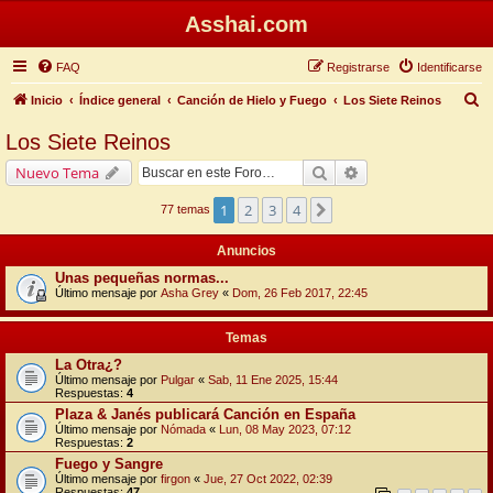
Asshai.com
FAQ
Registrarse
Identificarse
B
Inicio
Índice general
Canción de Hielo y Fuego
Los Siete Reinos
u
Los Siete Reinos
s
Buscar
Búsqueda avanzada
Nuevo Tema
c
a
1
2
3
4
Siguiente
77 temas
r
Anuncios
Unas pequeñas normas...
Último mensaje por
Asha Grey
«
Dom, 26 Feb 2017, 22:45
Temas
La Otra¿?
Último mensaje por
Pulgar
«
Sab, 11 Ene 2025, 15:44
Respuestas:
4
Plaza & Janés publicará Canción en España
Último mensaje por
Nómada
«
Lun, 08 May 2023, 07:12
Respuestas:
2
Fuego y Sangre
Último mensaje por
firgon
«
Jue, 27 Oct 2022, 02:39
Respuestas:
47