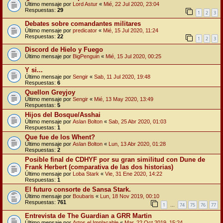
Último mensaje por
Lord Astur
«
Mié, 22 Jul 2020, 23:04
Respuestas:
29
1
2
3
Debates sobre comandantes militares
Último mensaje por
predicator
«
Mié, 15 Jul 2020, 11:24
Respuestas:
22
1
2
3
Discord de Hielo y Fuego
Último mensaje por
BigPenguin
«
Mié, 15 Jul 2020, 00:25
Y si...
Último mensaje por
Sengir
«
Sab, 11 Jul 2020, 19:48
Respuestas:
6
Quellon Greyjoy
Último mensaje por
Sengir
«
Mié, 13 May 2020, 13:49
Respuestas:
5
Hijos del Bosque/Asshai
Último mensaje por
Aslan Bolton
«
Sab, 25 Abr 2020, 01:03
Respuestas:
1
Que fue de los Whent?
Último mensaje por
Aslan Bolton
«
Lun, 13 Abr 2020, 01:28
Respuestas:
2
Posible final de CDHYF por su gran similitud con Dune de
Frank Herbert (comparativa de las dos historias)
Último mensaje por
Loba Stark
«
Vie, 31 Ene 2020, 14:22
Respuestas:
1
El futuro consorte de Sansa Stark.
Último mensaje por
Boubaris
«
Lun, 18 Nov 2019, 00:10
Respuestas:
761
1
74
75
76
77
…
Entrevista de The Guardian a GRR Martin
Último mensaje por
Artos el Implacable
«
Mar, 22 Oct 2019, 15:24