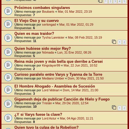
1
2
3
4
5
Próximos combates singulares
Último mensaje por
Boubaris
«
Mar, 01 Mar 2022, 23:19
Respuestas:
7
El Viejo Oso y su cuervo
Último mensaje por
serlongad
«
Mar, 01 Mar 2022, 01:29
Respuestas:
6
Quien es mas traidor?
Último mensaje por
Tysha Lannister
«
Mar, 08 Feb 2022, 15:19
Respuestas:
11
1
2
Quien hubiese sido mejor Rey?
Último mensaje por
Nómada
«
Lun, 31 Ene 2022, 08:26
Respuestas:
5
Reina más joven y más bella que derribe a Cersei
Último mensaje por
Kingslayer99
«
Mar, 22 Jun 2021, 10:52
Respuestas:
2
Curioso paralelo entre Varys y Tyanna de la Torre
Último mensaje por
Mediano Umber
«
Dom, 30 May 2021, 21:50
El Hombre Ahogado - Asamblea de Sucesión
Último mensaje por
Lord Vetinari
«
Dom, 14 Mar 2021, 21:00
Respuestas:
3
Gigamesh deja de publicar Canción de Hielo y Fuego
Último mensaje por
Tristán
«
Mar, 29 Dic 2020, 12:54
Respuestas:
10
1
2
¿Y si Varys fuese la clave?
Último mensaje por
Lord Astur
«
Mar, 04 Ago 2020, 11:21
Respuestas:
8
Quien tuvo la culpa de la Robelion?