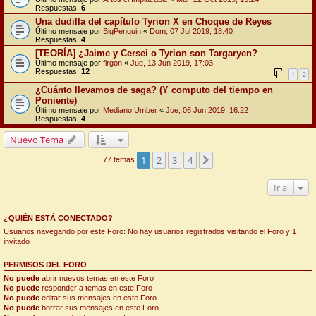
Respuestas:
6
Una dudilla del capítulo Tyrion X en Choque de Reyes
Último mensaje por
BigPenguin
«
Dom, 07 Jul 2019, 18:40
Respuestas:
4
[TEORÍA] ¿Jaime y Cersei o Tyrion son Targaryen?
Último mensaje por
firgon
«
Jue, 13 Jun 2019, 17:03
Respuestas:
12
1
2
¿Cuánto llevamos de saga? (Y computo del tiempo en
Poniente)
Último mensaje por
Mediano Umber
«
Jue, 06 Jun 2019, 16:22
Respuestas:
4
Nuevo Tema
1
2
3
4
Siguiente
77 temas
Ir a
¿QUIÉN ESTÁ CONECTADO?
Usuarios navegando por este Foro: No hay usuarios registrados visitando el Foro y 1
invitado
PERMISOS DEL FORO
No puede
abrir nuevos temas en este Foro
No puede
responder a temas en este Foro
No puede
editar sus mensajes en este Foro
No puede
borrar sus mensajes en este Foro