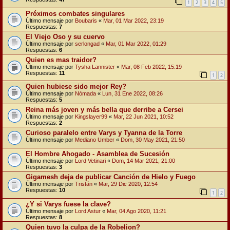
1
2
3
4
5
Próximos combates singulares
Último mensaje por
Boubaris
«
Mar, 01 Mar 2022, 23:19
Respuestas:
7
El Viejo Oso y su cuervo
Último mensaje por
serlongad
«
Mar, 01 Mar 2022, 01:29
Respuestas:
6
Quien es mas traidor?
Último mensaje por
Tysha Lannister
«
Mar, 08 Feb 2022, 15:19
Respuestas:
11
1
2
Quien hubiese sido mejor Rey?
Último mensaje por
Nómada
«
Lun, 31 Ene 2022, 08:26
Respuestas:
5
Reina más joven y más bella que derribe a Cersei
Último mensaje por
Kingslayer99
«
Mar, 22 Jun 2021, 10:52
Respuestas:
2
Curioso paralelo entre Varys y Tyanna de la Torre
Último mensaje por
Mediano Umber
«
Dom, 30 May 2021, 21:50
El Hombre Ahogado - Asamblea de Sucesión
Último mensaje por
Lord Vetinari
«
Dom, 14 Mar 2021, 21:00
Respuestas:
3
Gigamesh deja de publicar Canción de Hielo y Fuego
Último mensaje por
Tristán
«
Mar, 29 Dic 2020, 12:54
Respuestas:
10
1
2
¿Y si Varys fuese la clave?
Último mensaje por
Lord Astur
«
Mar, 04 Ago 2020, 11:21
Respuestas:
8
Quien tuvo la culpa de la Robelion?