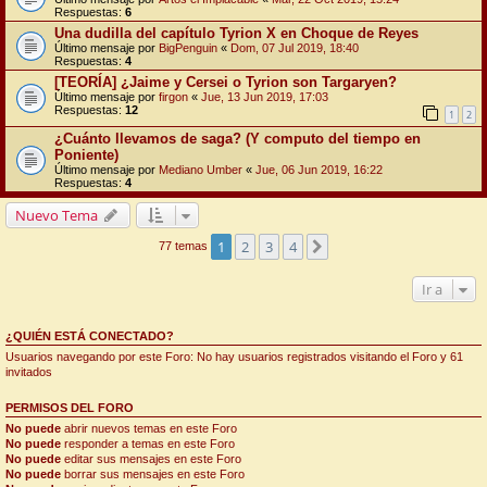
Respuestas:
6
Una dudilla del capítulo Tyrion X en Choque de Reyes
Último mensaje por
BigPenguin
«
Dom, 07 Jul 2019, 18:40
Respuestas:
4
[TEORÍA] ¿Jaime y Cersei o Tyrion son Targaryen?
Último mensaje por
firgon
«
Jue, 13 Jun 2019, 17:03
Respuestas:
12
1
2
¿Cuánto llevamos de saga? (Y computo del tiempo en
Poniente)
Último mensaje por
Mediano Umber
«
Jue, 06 Jun 2019, 16:22
Respuestas:
4
Nuevo Tema
1
2
3
4
Siguiente
77 temas
Ir a
¿QUIÉN ESTÁ CONECTADO?
Usuarios navegando por este Foro: No hay usuarios registrados visitando el Foro y 61
invitados
PERMISOS DEL FORO
No puede
abrir nuevos temas en este Foro
No puede
responder a temas en este Foro
No puede
editar sus mensajes en este Foro
No puede
borrar sus mensajes en este Foro