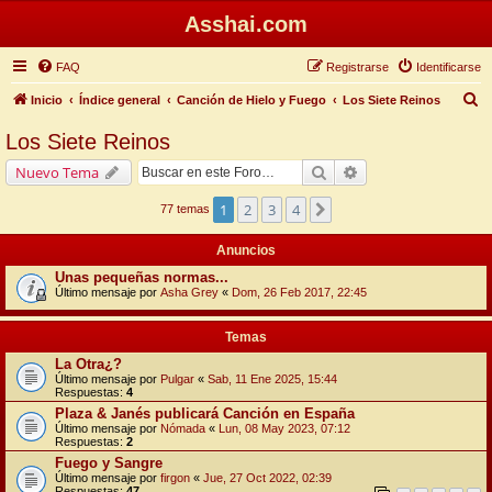
Asshai.com
FAQ
Registrarse
Identificarse
B
Inicio
Índice general
Canción de Hielo y Fuego
Los Siete Reinos
u
Los Siete Reinos
s
Buscar
Búsqueda avanzada
Nuevo Tema
c
a
1
2
3
4
Siguiente
77 temas
r
Anuncios
Unas pequeñas normas...
Último mensaje por
Asha Grey
«
Dom, 26 Feb 2017, 22:45
Temas
La Otra¿?
Último mensaje por
Pulgar
«
Sab, 11 Ene 2025, 15:44
Respuestas:
4
Plaza & Janés publicará Canción en España
Último mensaje por
Nómada
«
Lun, 08 May 2023, 07:12
Respuestas:
2
Fuego y Sangre
Último mensaje por
firgon
«
Jue, 27 Oct 2022, 02:39
Respuestas:
47