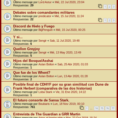
Último mensaje por
Lord Astur
«
Mié, 22 Jul 2020, 23:04
Respuestas:
29
1
2
3
Debates sobre comandantes militares
Último mensaje por
predicator
«
Mié, 15 Jul 2020, 11:24
Respuestas:
22
1
2
3
Discord de Hielo y Fuego
Último mensaje por
BigPenguin
«
Mié, 15 Jul 2020, 00:25
Y si...
Último mensaje por
Sengir
«
Sab, 11 Jul 2020, 19:48
Respuestas:
6
Quellon Greyjoy
Último mensaje por
Sengir
«
Mié, 13 May 2020, 13:49
Respuestas:
5
Hijos del Bosque/Asshai
Último mensaje por
Aslan Bolton
«
Sab, 25 Abr 2020, 01:03
Respuestas:
1
Que fue de los Whent?
Último mensaje por
Aslan Bolton
«
Lun, 13 Abr 2020, 01:28
Respuestas:
2
Posible final de CDHYF por su gran similitud con Dune de
Frank Herbert (comparativa de las dos historias)
Último mensaje por
Loba Stark
«
Vie, 31 Ene 2020, 14:22
Respuestas:
1
El futuro consorte de Sansa Stark.
Último mensaje por
Boubaris
«
Lun, 18 Nov 2019, 00:10
Respuestas:
761
1
74
75
76
77
…
Entrevista de The Guardian a GRR Martin
Último mensaje por
Artos el Implacable
«
Mar, 22 Oct 2019, 15:24