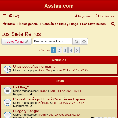
Asshai.com
FAQ
Registrarse
Identificarse
B
Inicio
Índice general
Canción de Hielo y Fuego
Los Siete Reinos
u
Los Siete Reinos
s
Buscar
Búsqueda avanzada
Nuevo Tema
c
a
1
2
3
4
Siguiente
77 temas
r
Anuncios
Unas pequeñas normas...
Último mensaje por
Asha Grey
«
Dom, 26 Feb 2017, 22:45
Temas
La Otra¿?
Último mensaje por
Pulgar
«
Sab, 11 Ene 2025, 15:44
Respuestas:
4
Plaza & Janés publicará Canción en España
Último mensaje por
Nómada
«
Lun, 08 May 2023, 07:12
Respuestas:
2
Fuego y Sangre
Último mensaje por
firgon
«
Jue, 27 Oct 2022, 02:39
Respuestas:
47