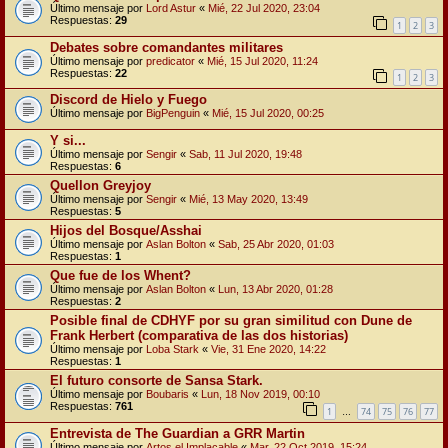
Último mensaje por
Lord Astur
«
Mié, 22 Jul 2020, 23:04
Respuestas:
29
1
2
3
Debates sobre comandantes militares
Último mensaje por
predicator
«
Mié, 15 Jul 2020, 11:24
Respuestas:
22
1
2
3
Discord de Hielo y Fuego
Último mensaje por
BigPenguin
«
Mié, 15 Jul 2020, 00:25
Y si...
Último mensaje por
Sengir
«
Sab, 11 Jul 2020, 19:48
Respuestas:
6
Quellon Greyjoy
Último mensaje por
Sengir
«
Mié, 13 May 2020, 13:49
Respuestas:
5
Hijos del Bosque/Asshai
Último mensaje por
Aslan Bolton
«
Sab, 25 Abr 2020, 01:03
Respuestas:
1
Que fue de los Whent?
Último mensaje por
Aslan Bolton
«
Lun, 13 Abr 2020, 01:28
Respuestas:
2
Posible final de CDHYF por su gran similitud con Dune de
Frank Herbert (comparativa de las dos historias)
Último mensaje por
Loba Stark
«
Vie, 31 Ene 2020, 14:22
Respuestas:
1
El futuro consorte de Sansa Stark.
Último mensaje por
Boubaris
«
Lun, 18 Nov 2019, 00:10
Respuestas:
761
1
74
75
76
77
…
Entrevista de The Guardian a GRR Martin
Último mensaje por
Artos el Implacable
«
Mar, 22 Oct 2019, 15:24