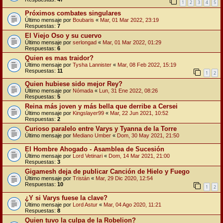
1
2
3
4
5
Próximos combates singulares
Último mensaje por
Boubaris
«
Mar, 01 Mar 2022, 23:19
Respuestas:
7
El Viejo Oso y su cuervo
Último mensaje por
serlongad
«
Mar, 01 Mar 2022, 01:29
Respuestas:
6
Quien es mas traidor?
Último mensaje por
Tysha Lannister
«
Mar, 08 Feb 2022, 15:19
Respuestas:
11
1
2
Quien hubiese sido mejor Rey?
Último mensaje por
Nómada
«
Lun, 31 Ene 2022, 08:26
Respuestas:
5
Reina más joven y más bella que derribe a Cersei
Último mensaje por
Kingslayer99
«
Mar, 22 Jun 2021, 10:52
Respuestas:
2
Curioso paralelo entre Varys y Tyanna de la Torre
Último mensaje por
Mediano Umber
«
Dom, 30 May 2021, 21:50
El Hombre Ahogado - Asamblea de Sucesión
Último mensaje por
Lord Vetinari
«
Dom, 14 Mar 2021, 21:00
Respuestas:
3
Gigamesh deja de publicar Canción de Hielo y Fuego
Último mensaje por
Tristán
«
Mar, 29 Dic 2020, 12:54
Respuestas:
10
1
2
¿Y si Varys fuese la clave?
Último mensaje por
Lord Astur
«
Mar, 04 Ago 2020, 11:21
Respuestas:
8
Quien tuvo la culpa de la Robelion?