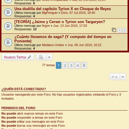
Respuestas:
6
Una dudilla del capítulo Tyrion X en Choque de Reyes
Último mensaje por
BigPenguin
«
Dom, 07 Jul 2019, 18:40
Respuestas:
4
[TEORÍA] ¿Jaime y Cersei o Tyrion son Targaryen?
Último mensaje por
firgon
«
Jue, 13 Jun 2019, 17:03
Respuestas:
12
1
2
¿Cuánto llevamos de saga? (Y computo del tiempo en
Poniente)
Último mensaje por
Mediano Umber
«
Jue, 06 Jun 2019, 16:22
Respuestas:
4
Nuevo Tema
1
2
3
4
Siguiente
77 temas
Ir a
¿QUIÉN ESTÁ CONECTADO?
Usuarios navegando por este Foro: No hay usuarios registrados visitando el Foro y 3
invitados
PERMISOS DEL FORO
No puede
abrir nuevos temas en este Foro
No puede
responder a temas en este Foro
No puede
editar sus mensajes en este Foro
No puede
borrar sus mensajes en este Foro