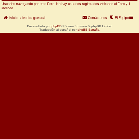
Usuarios navegando por este Foro: No hay usuarios registrados visitando el Foro y 1
invitado
Inicio
Índice general
Contáctenos
El Equipo
Desarrollado por
phpBB
® Forum Software © phpBB Limited
Traducción al español por
phpBB España