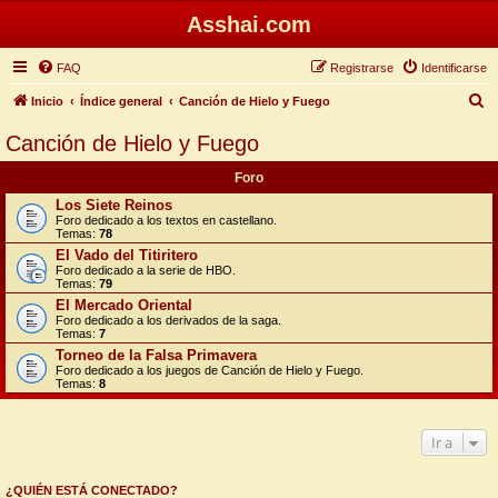
Asshai.com
FAQ
Registrarse
Identificarse
B
Inicio
Índice general
Canción de Hielo y Fuego
u
Canción de Hielo y Fuego
s
Foro
c
Los Siete Reinos
a
Foro dedicado a los textos en castellano.
Temas:
78
r
El Vado del Titiritero
Foro dedicado a la serie de HBO.
Temas:
79
El Mercado Oriental
Foro dedicado a los derivados de la saga.
Temas:
7
Torneo de la Falsa Primavera
Foro dedicado a los juegos de Canción de Hielo y Fuego.
Temas:
8
Ir a
¿QUIÉN ESTÁ CONECTADO?