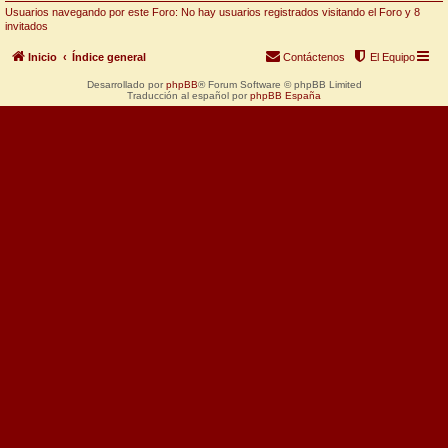
Usuarios navegando por este Foro: No hay usuarios registrados visitando el Foro y 8
invitados
Inicio
Índice general
Contáctenos
El Equipo
Desarrollado por
phpBB
® Forum Software © phpBB Limited
Traducción al español por
phpBB España