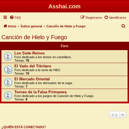
Asshai.com
FAQ
Registrarse
Identificarse
B
Inicio
Índice general
Canción de Hielo y Fuego
u
Canción de Hielo y Fuego
s
Foro
c
Los Siete Reinos
a
Foro dedicado a los textos en castellano.
Temas:
78
r
El Vado del Titiritero
Foro dedicado a la serie de HBO.
Temas:
79
El Mercado Oriental
Foro dedicado a los derivados de la saga.
Temas:
7
Torneo de la Falsa Primavera
Foro dedicado a los juegos de Canción de Hielo y Fuego.
Temas:
8
Ir a
¿QUIÉN ESTÁ CONECTADO?