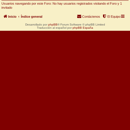
Usuarios navegando por este Foro: No hay usuarios registrados visitando el Foro y 1
invitado
Inicio
Índice general
Contáctenos
El Equipo
Desarrollado por
phpBB
® Forum Software © phpBB Limited
Traducción al español por
phpBB España