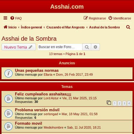
Asshai.com
FAQ
Registrarse
Identificarse
B
Inicio
Índice general
Cruzando el Mar Angosto
Asshai de la Sombra
u
Asshai de la Sombra
s
Buscar
Búsqueda avanzada
Nuevo Tema
c
13 temas • Página
1
de
1
a
Anuncios
r
Unas pequeñas normas
Último mensaje por
Ellaria
«
Dom, 26 Feb 2017, 23:49
Temas
Feliz cumpleaños asshaitas¡¡¡¡
Último mensaje por
Lord Astur
«
Vie, 21 Mar 2025, 15:15
Respuestas:
30
1
2
3
4
Problema versión móvil
Último mensaje por
serlongad
«
Mar, 18 May 2021, 01:58
Respuestas:
6
Formato movil
Último mensaje por
Mediohombre
«
Sab, 11 Jul 2020, 18:21