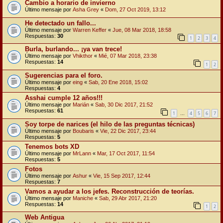
Cambio a horario de invierno
Último mensaje por
Asha Grey
«
Dom, 27 Oct 2019, 13:12
He detectado un fallo...
Último mensaje por
Warren Keffer
«
Jue, 08 Mar 2018, 18:58
Respuestas:
30
1
2
3
4
Burla, burlando... ¡ya van trece!
Último mensaje por
Vhikthor
«
Mié, 07 Mar 2018, 23:38
Respuestas:
14
1
2
Sugerencias para el foro.
Último mensaje por
eing
«
Sab, 20 Ene 2018, 15:02
Respuestas:
4
Asshai cumple 12 años!!!
Último mensaje por
Marián
«
Sab, 30 Dic 2017, 21:52
Respuestas:
61
1
4
5
6
7
…
Soy torpe de narices (el hilo de las preguntas técnicas)
Último mensaje por
Boubaris
«
Vie, 22 Dic 2017, 23:44
Respuestas:
5
Tenemos bots XD
Último mensaje por
MrLann
«
Mar, 17 Oct 2017, 11:54
Respuestas:
5
Fotos
Último mensaje por
Ashur
«
Vie, 15 Sep 2017, 12:44
Respuestas:
7
Vamos a ayudar a los jefes. Reconstrucción de teorías.
Último mensaje por
Maniche
«
Sab, 29 Abr 2017, 21:20
Respuestas:
14
1
2
Web Antigua